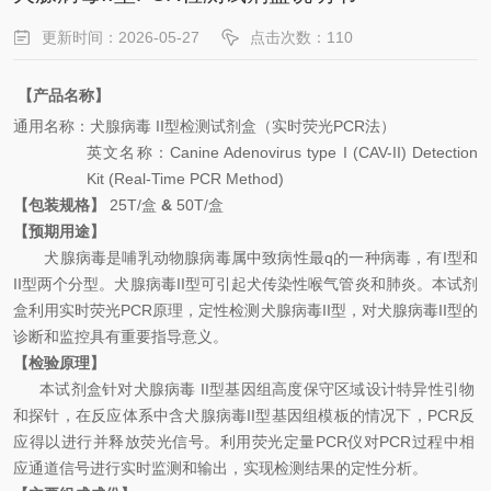
更新时间：2026-05-27
点击次数：110
【产品名称】
通用名
称：
犬腺病毒
II
型
检测试剂盒（实时荧光
PCR
法）
英文名称
：
Canine Adenovirus type I (CAV-II)
Detection
Kit (Real-Time PCR Method)
【包装规格】
25
T
/
盒
&
50T
/
盒
【预期用途】
犬腺病毒是哺乳动物腺病毒属中致病性最q的一种病毒，有
I
型和
II
型两个分型。犬腺病毒
II
型可引起犬传染性喉气管炎和肺炎
。
本试剂
盒利用实时荧光
PCR
原理，定性检测
犬腺病毒
II
型
，对
犬腺病毒
II
型
的
诊断和监控具有重要指导意义。
【检验原理】
本试剂盒针对
犬腺病毒
II
型基因组
高度保守区域设计特异性引物
和探针，在反应体系中含
犬腺病毒
II
型
基因组模板的情况下，
PCR
反
应得以进行并释放荧光信号。利用荧光定量
PCR
仪对
PCR
过程中相
应通道信号进行实时监测和输出，实现检测结果的定性分析。