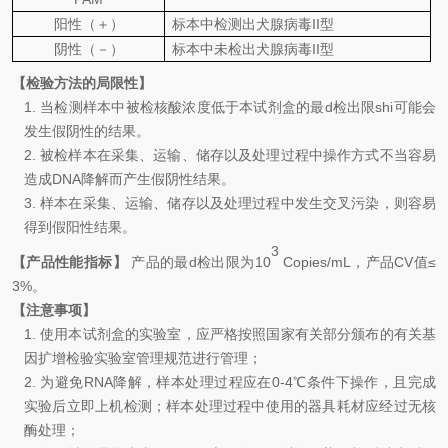
阳性（＋）
标本
中
检
测
出
犬腺病毒
II
型
阴性（－）
标本
中未检出
犬腺病毒
II
型
【检验方法的局限性】
1.
当检测样本中被检核酸浓度低于本试剂盒的最d检出限shi可能会
发生假阴性的结果。
2.
被检样本在采集、运输、储存以及处理过程中操作方式不当容易
造成
D
NA
降解而产生假阴性结果。
3.
样本在采集、运输、储存以及处理过程中发生交叉污染，则容易
得到假阳性结果。
3
【产品性能指标】
产品的最d检出限为
10
Copies/mL
，产品
CV
值
≤
3
%
。
【注意事项】
1.
使用本试剂盒的实验室，应严格按照国家有关部分颁布的有关基
因扩增检验实验室管理规范进行管理
；
2.
为避免
RNA
降解，样本处理过程应在
0-4℃
条件下操作，且完成
实验后立即上机检测；样本处理过程中使用的器具耗材应经过无核
酶处理
；