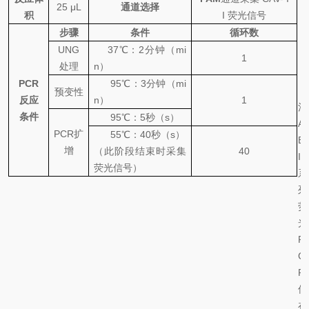
25 μL
通道选择
积
I
荧光信号
步骤
条件
循环数
UNG
37
℃
：
2
分钟（
mi
1
处理
n
）
PCR
95
℃
：
3
分钟（
mi
预变性
反应
n
）
1
注
条件
95℃
：
5
秒（
s
）
A
PCR
扩
55℃
：
40
秒（
s
）
B
增
（此阶段结束时采集
40
I
荧光信号）
系
列
荧
光
P
C
R
仪
在