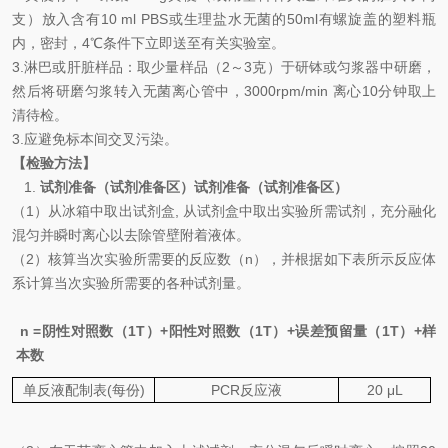
支）放入含有
10 ml PBS
或生理盐水无菌的
50ml
有螺旋盖的塑料瓶
内，密封，
4
℃
条件下立即送至有关实验室。
3.
淋巴或肝脏
样品：取少量样品（
2
～
3
克）于研钵或匀浆器中研磨，
然后将研磨匀浆转入无菌离心管中，
3000rpm/min
离心
10
分钟取上
清待检。
3.
应避免标本间交叉污染。
【检验方法】
1.
试剂准备（试剂准备区）试剂准备（试剂准备区）
（
1
）从冰箱中取出试剂盒
,
从试剂盒中取出实验所需试剂，充分融化
混匀并瞬时离心以去除管壁附着液体。
（
2
）核算当次实验所需要的反应数（
n
），并根据如下表所示反应体
系计算当次实验所需要的各种试剂量。
n =
阴性对照数（
1T
）
+
阳性对照数（
1T
）
+
误差预留量（
1T
）
+
样
本数
单反液配制表
(
每份
)
PCR
反应液
20
μL