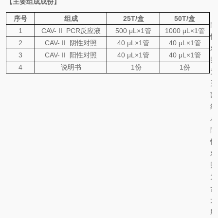
【主要组成成份】
序号
组成
2
5
T
/
盒
50T
/
盒
阴
1
CAV- II
PCR
反应液
5
0
0
μL×
1
管
1000
μL×
1
管
性
2
CAV- II
阴性对照
40 μL×1
管
40 μL×1
管
对
3
CAV- II
阳性对照
40 μL×1
管
40 μL×1
管
照
4
说明书
1
份
1
份
为
灭
菌
纯
水
阳
性
对
照
为
含
犬
腺