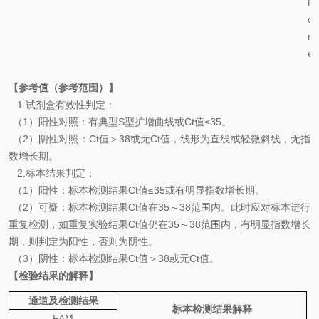
N
o
n
e
【参考值（参考范围）】
1.
试剂盒有效性判定：
（
1
）阳性对照：有典型
S
型扩增曲线或
Ct
值
≤35
。
（
2
）阴性对照：
Ct
值＞
38
或无
Ct
值，线形为直线或轻微斜线，无指
数增长期。
2.
标本结果判定：
（
1
）
阳性：标本检测结果
Ct
值
≤35
或有明显指数增长期。
（
2
）可疑：
标本检测结果
Ct
值在
35
～
38
范围内。此时应对标本进行
重复检测，如重复实验结果
Ct
值仍在
35
～
38
范围内，有明显指数增长
期，则判定为阳性，否则为阴性。
（
3
）阴性：标本检测结果
Ct
值＞
38
或无
Ct
值。
【检验结果的解释】
通道及检测结果
标本检测结果解释
FAM