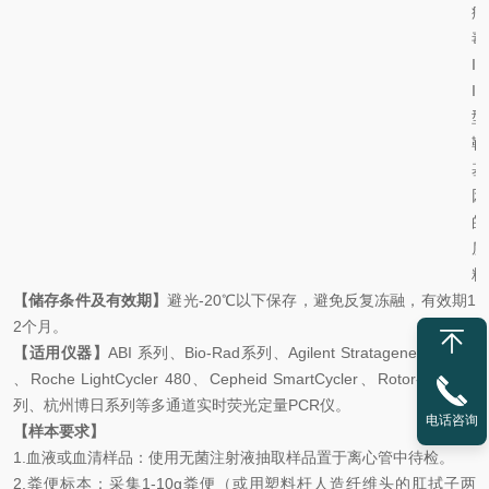
病
毒
I
I
型
靶
基
因
的
质
粒
【储存条件及有效期】
避光
-20
℃
以下保存，避免反复冻融，有效期
1
2
个月。
【适用仪器】
ABI
系列、
Bio-Rad
系列、
Agilent Stratagene MX
系列
、
Roche LightCycler 480
、
Cepheid SmartCycler
、
Rotor-Gene
系
列、杭州博日系列等多通道实时荧光定量
PCR
仪。
电话咨询
【样本要求】
1.
血液或血清样品：使用无菌注射液抽取样品置于离心管中待检。
2.
粪便标本：采集
1-10g
粪便（或用塑料杆人造纤维头的肛拭子两