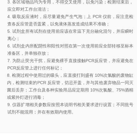
3.
各区域物品均为专用，不得交叉使用，以免污染
；
检测结束后，
应立即对工作台清洁
；
4.
吸取反应液时，应尽量避免产生气泡
；
上
PCR
仪前，应注意检
查各反应管是否盖紧，以免液体蒸发造成结果不准确
；
5.
试剂盒所有试剂在使用前应该在常温下充分融化混匀，并应瞬时
离
心；
6.
试剂盒内所配阴性和阳性对照在第一次使用前应全部转移至标本
准备区，并单独存放
；
7.
为防止荧光干扰，应避免裸手直接接触
PCR
反应管，并应避免在
PCR
反应管上进行任何标记
；
8.
检测过程中使用过的吸头，应直接打到盛有
10%
次氯酸的废物缸
内，检测结束的
PCR
反应管，切忌开盖，并与其他废弃物品一同灭
菌后丢弃
；
工作台及各种实验用品应定期用
10%
次氯酸、
75%
酒精
或紫外灯进行消毒
；
9.
仪器扩增相关参数应按照本说明书相关要求进行设置；
不同批号
试剂不能混用
；
并在有效期内使用
。