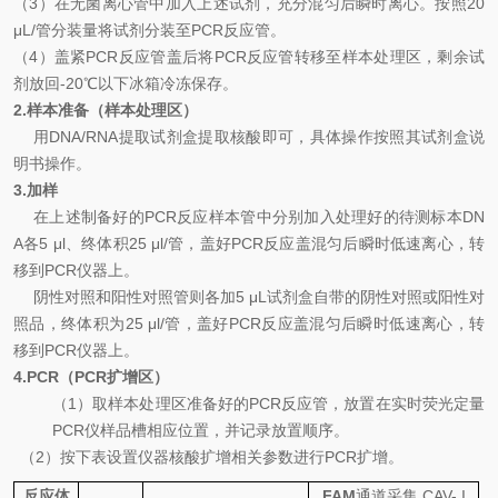
（
3
）
在无菌离心管中加入上述试剂，充分混匀后瞬时离心。按照
20
μL/
管分装量将试剂分装至
PCR
反应管。
（
4
）
盖紧
PCR
反应管盖后将
PCR
反应管转移至样本处理区，剩余试
剂放回
-20℃
以下冰箱冷冻保存。
2.
样本准备（样本处理区）
用
DNA
/
RNA
提取试剂盒提取核酸即可
，具体操作按照其试剂盒说
明书操作。
3.
加样
在上述制备好的
PCR
反应样本管中分别加入处理好的待测标本
D
N
A
各
5 μl
、终体积
25 μl/
管，盖好
PCR
反应盖混匀后瞬时低速离心，转
移到
PCR
仪器上。
阴性对照和阳性对照管则各加
5 μL
试剂盒自带的阴性对照或阳性对
照品，终体积为
25 μl/
管，盖好
PCR
反应盖混匀后瞬时低速离心，转
移到
PCR
仪器上。
4.PCR
（
PCR
扩增区）
（
1
）取样本处理区准备好的
PCR
反应管，放置在实时荧光定量
PCR
仪样品槽相应位置，并记录放置顺序。
（
2
）按下表设置仪器核酸扩增相关参数进行
PCR
扩增。
反应体
FAM
通道采集
CAV- I