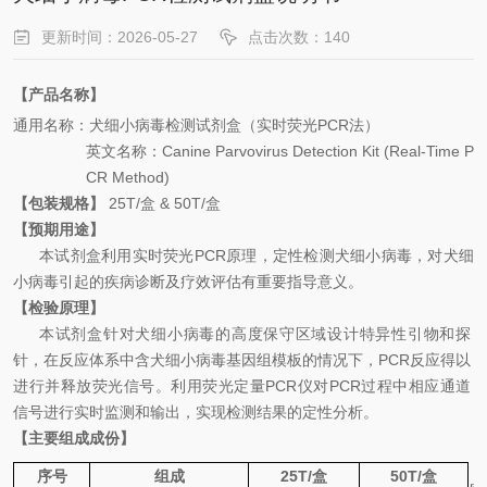
更新时间：2026-05-27
点击次数：140
【产品名称】
通用名
称：犬细小病毒
检测试剂盒（实时荧光
PCR
法）
英文名称
：
Canine Parvovirus Detection Kit
(Real-Time P
CR Method)
【包装规格】
25
T
/
盒
& 50
T
/
盒
【预期用途】
本试剂盒利用
实时荧光
PCR
原理，
定性检测
犬细小病毒
，对
犬细
小病毒
引起的
疾病
诊断及疗效评估有重要指导意义。
【检验原理】
本试剂盒针对犬细小病毒的高度保守区域设计特异性引物和探
针，在反应体系中含犬细小病毒基因组模板的情况下，
PCR
反应得以
进行并释放荧光信号。利用荧光定量
PCR
仪对
PCR
过程中相应通道
信号进行实时监测和输出，实现检测结果的定性分析。
【主要组成成份】
序号
组成
25
T
/
盒
50
T
/
盒