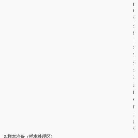
μ
L/
管
分
装
量
将
试
剂
分
装
至
P
C
R
反
应
管
2.
样本准备（样本处理区）