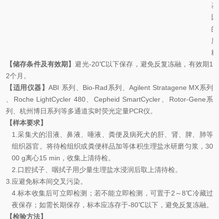
基
因
的
质
粒
【储存条件及有效期】
避光
-20℃
以下保存，避免反复冻融，有效期
1
2
个月。
【适用仪器】
ABI
系列、
Bio-Rad
系列、
Agilent Stratagene MX
系列
、
Roche LightCycler 480
、
Cepheid SmartCycler
、
Rotor-Gene
系
列、杭州博日系列等多通道实时荧光定量
PCR
仪。
【样本要求】
1.
采集犬的泪液、鼻液、唾液、粪便及病死犬的肝、肾、脾、肺等
组织器官。将待检组织或粪便样品加等体积生理盐水研磨匀浆，
30
00 g
离心
15 min
，收集上清待检。
2.
口腔拭子、咽拭子用少量生理盐水浸润后取上清待检。
3.
应避免标本间交叉污染。
4.
标本收集后可立即检测；若不能立即检测，可置于
2
～
8℃
冷藏过
夜保存；如需长期保存，标本应
冻存
于
-80
℃
以下，避免反复冻融。
【检验方法】