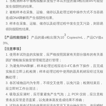
1.
当检测样本中被检核酸浓度低于本试剂盒的最d检出限shi可能会
发生假阴性的结果。
2.
被检样本在采集、运输、储存以及处理过程中操作方式不当容易
造成
D
NA
降解而产生假阴性结果。
3.
样本在采集、运输、储存以及处理过程中发生交叉污染，则容易
得到假阳性结果。
3
【产品性能指标】
产品的最d检出限为
10
Copies/mL
，产品
CV
值
≤
3
%
。
【注意事项】
1.
使用本试剂盒的实验室，应严格按照国家有关部分颁布的有关基
因扩增检验实验室管理规范进行管理
；
2.
为避免
RNA
降解，样本处理过程应在
0-4℃
条件下操作，且完成
实验后立即上机检测；样本处理过程中使用的器具耗材应经过无核
酶处理
；
3.
各区域物品均为专用，不得交叉使用，以免污染
；
检测结束后，
应立即对工作台清洁
；
4.
吸取反应液时，应尽量避免产生气泡
；
上
PCR
仪前，应注意检
查各反应管是否盖紧，以免液体蒸发造成结果不准确
；
5.
试剂盒所有试剂在使用前应该在常温下充分融化混匀，并应瞬时