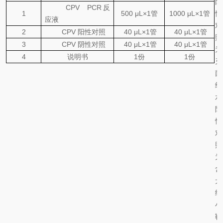
阴
CPV
PCR
反
1
500
μL×1
管
1000
μL×1
管
性
应液
对
2
CPV
阳性对照
40 μL×1
管
40 μL×1
管
照
3
CPV
阴性对照
40 μL×1
管
40 μL×1
管
为
4
说明书
1
份
1
份
灭
菌
纯
水
阳
性
对
照
为
含
犬
细
小
靶