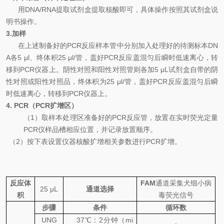
用
DNA
/
RNA
提取试剂盒提取核酸即可
，具体操作按照其试剂盒说
明书操作。
3.
加样
在上述制备好的
PCR
反应样本管中分别加入处理好的待测标本
D
N
A
各
5 μl
、终体积
25 μl/
管，盖好
PCR
反应盖混匀后瞬时低速离心，转
移到
PCR
仪器上。阴性对照和阳性对照管则各加
5 μL
试剂盒自带的阴
性对照或阳性对照品，终体积为
25 μl/
管，盖好
PCR
反应盖混匀后瞬
时低速离心，转移到
PCR
仪器上。
4. PCR
（
PCR
扩增区）
（
1
）取样本处理区准备好的
PCR
反应管，放置在实时荧光定量
PCR
仪样品槽相应位置，并记录放置顺序。
（
2
）按下表设置仪器核酸扩增相关参数进行
PCR
扩增。
反应体
FAM
通道采集
犬细小病
25 μL
通道选择
积
毒
荧光信号
步骤
条件
循环数
UNG
37
℃
：
2
分钟（
mi