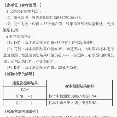
【参考值（参考范围）】
1.
试剂盒有效性判定：
（
1
）阳性对照：有典型
S
型扩增曲线或
Ct
值
≤35
。
（
2
）阴性对照：
Ct
值＞
38
或无
Ct
值，线形为直线或轻微斜线，无指
数增长期。
2.
标本结果判定：
（
1
）
阳性：标本检测结果
Ct
值
≤35
或有明显指数增长期。
（
2
）可疑：
标本检测结果
Ct
值在
35
～
38
范围内。此时应对标本进行
重复检测，如重复实验结果
Ct
值仍在
35
～
38
范围内，有明显指数增长
期，则判定为阳性，否则为阴性。
（
3
）阴性：标本检测结果
Ct
值＞
38
或无
Ct
值。
【检验结果的解释】
通道及检测结果
标本检测结果解释
FAM
阳性（＋）
标本中检
测
出犬细小病毒
D
NA
阴性（－）
标本中未检出犬细小病毒
D
NA
【检验方法的局限性】