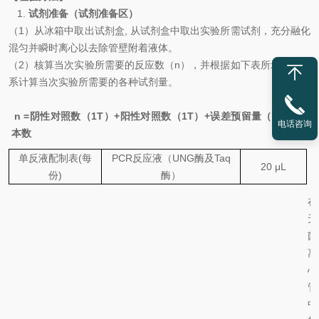
1.
试剂准备（试剂准备区）
（
1
）从冰箱中取出试剂盒
,
从试剂盒中取出实验所需试剂
，
充分融化
混匀并瞬时离心以去除管壁附着液体。
（
2
）核算当次实验所需要的反应数（
n
），并根据如下表所示反应体
系计算当次实验所需要的各种试剂量。
n =
阴性对照数（
1T
）
+
阳性对照数（
1T
）
+
误差预留量（
1T
）
+
样
电话咨询
本数
单反液配制表
(
每
PCR
反应液
（
UNG
酶及
Taq
20
μL
份
)
酶）
（
在
无
菌
离
心
管
中