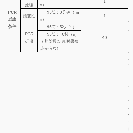
1
处理
n
）
PCR
95
℃
：
3
分钟（
mi
预变性
1
反应
n
）
注
条件
95℃
：
5
秒（
s
）
A
PCR
55℃
：
40
秒（
s
）
B
40
扩增
（此阶段结束时采集
I
荧光信号）
系
列
荧
光
P
C
R
仪
在
设
置
时