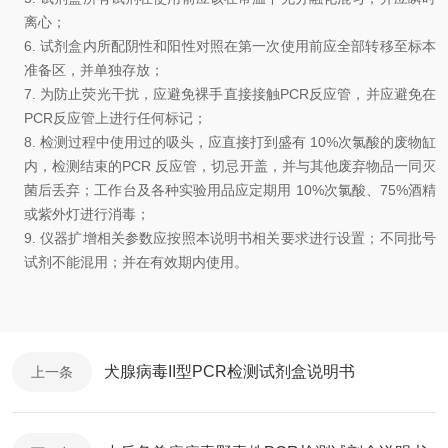
离
心；
6.
试剂盒内所配阴性和阳性对照在第一次使用前应全部转移至标本
准备区，并单独存放
；
7.
为防止荧光干扰，应避免裸手直接接触
PCR
反应管，并应避免在
PCR
反应管上进行任何标记
；
8.
检测过程中使用过的吸头，应直接打到盛有
10%
次氯酸的废物缸
内，检测结束的
PCR
反应管，切忌开盖，并与其他废弃物品一同灭
菌后丢弃
；
工作台及各种实验用品应定期用
10%
次氯酸、
75%
酒精
或紫外灯进行消毒
；
9.
仪器扩增相关参数应按照本说明书相关要求进行设置；
不同批号
试剂不能混用
；
并在有效期内使用
。
犬腺病毒II型PCR检测试剂盒说明书
上一条