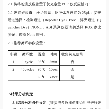
2.1 将待检测反应管置于荧光定量
PCR
仪反应槽内；
2.2 设置好通道、样品信息，反应体系设置为
25μL
；荧光
通道选择：检测通道（
Reporter Dye
）
FAM
，淬灭通道（
Q
uencher Dye
）
NONE
，
ABI
系列仪器请勿选择
ROX
参比
荧光，选择
None
即可。
2.3 推荐循环参数设置：
步骤
循环数
温度
时间
收集荧光信号
1
1 cycle
95
℃
2min
否
2
45cycles
95
℃
15sec
否
60℃
30sec
是
5结果分析判定
5.1结果分析条件设定
（请参照各仪器使用说明书进行设