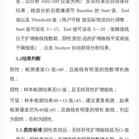
置，以分析
ABI7500
仪器为例）
反应结束后自动保存
结果，根据分析后图像调节
Baseline
的
Start
值、
End
值以及
Threshold
值（用户可根
据实际情况自行调整，
Start
值可设在
3
～
15
、
End
值可设在
5
～
20
，使阈值线
位于扩增曲线指数期，阴性质控
品的扩增曲线平直或低
于阈值线），点击
Analyze
自动获得分析结果。
5.2结果判断
阳性：检测通道
Ct
值
≤40
，且曲线有明显的指数增长曲
线；
阴性：样本检测结果无
Ct
值，且无特异性扩增曲线；
可疑：样本检测结果
40
＜
Ct
值
≤
45
，建议重复检测，如果
检测通道仍为
40
值
≤
45
，且曲线有明显的增长
曲线，判定
为阳性，否则为阴性。
5.3 质控标准
阴性质控品：无特异性扩增曲线或无
Ct
值