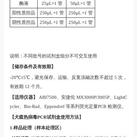
酶液
25μL×1 管
50μL×1 管
阳性质控品
250μL ×1 管
250μL ×1 管
阴性质控品
250μL ×1 管
250μL ×1 管
说明：不同批号的试剂盒组分不可交互使用
【储存条件及有效期】
-20
℃
±5
℃，避光保存、运输、反复冻融次数不超过
5
次，
有效期
12
个月。
【适用仪器】
ABI7500
、安捷伦
MX3000P/3005P
、
LightC
ycler
、
Bio-Rad
、
Eppendorf
等系列荧光定量
PCR
检测仪。
【
犬瘟热病毒PCR试剂盒
使用方法】
1.样品处理（样本处理区）