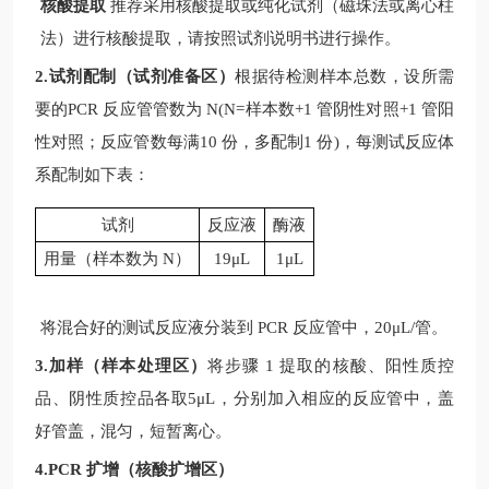
核酸提取
推荐采用核酸提取或纯化试剂（磁珠法或离心柱
法）进行核酸提取，请按照试剂说明书进行操作。
2.试剂配制（试剂准备区）
根据待检测样本总数，设所需
要的
PCR
反应管管数为
N(N=
样本数
+1
管阴性对照
+1
管阳
性对照；反应管数每满
10
份，多配制
1
份
)
，每测试反应体
系配制如下表：
试剂
反应液
酶液
用量（样本数为
N
）
19μL
1μL
将混合好的测试反应液分装到
PCR
反应管中，
20μL/
管。
3.加样（样本处理区）
将步骤
1
提取的核酸、阳性质控
品、阴性质控品各取
5μL
，分别加入相应的反应管中，盖
好管盖，混匀，短暂离心。
4.PCR 扩增（核酸扩增区）