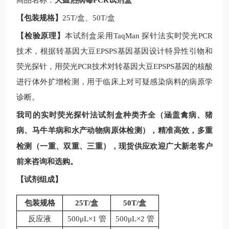
商品名称：
犬瘟热病毒PCR试剂盒
【包装规格】
25T/
盒、
50T/
盒
【检验原理】
本试剂盒采用
TaqMan
探针法实时荧光
PCR
技术，根据
转基因大豆
EPSPS基因
基因设计特异性引物和
荧光探针，用荧光
PCR
技术对
转基因大豆
EPSPS基因
的核酸
进行体外扩增检测，用于临床上对可疑感染病料的病原学
诊断。
我司的实时荧光探针法试剂盒种类齐全（涵盖禽病、猪
病、马牛羊病和水产动物病原体检测），精准高效，多重
现
检测（一重、双重、三重），
货供应欢迎广大新老客户
前来咨询和选购。
【试剂组成】
包装规格
25T/
盒
50T/
盒
反应液
500μL×1 管
500μL×2 管