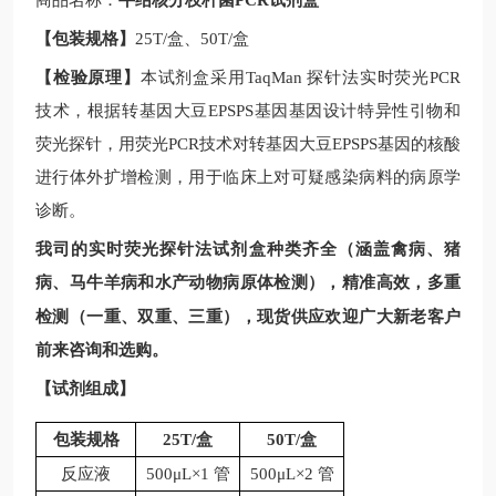
商品名称：
牛结核分枝杆菌PCR试剂盒
【包装规格】
25T/
盒、
50T/
盒
【检验原理】
本试剂盒采用
TaqMan
探针法实时荧光
PCR
技术，根据
转基因大豆
EPSPS基因
基因设计特异性引物和
荧光探针，用荧光
PCR
技术对
转基因大豆
EPSPS基因
的核酸
进行体外扩增检测，用于临床上对可疑感染病料的病原学
诊断。
我司的实时荧光探针法试剂盒种类齐全（涵盖禽病、猪
病、马牛羊病和水产动物病原体检测），精准高效，多重
现
检测（一重、双重、三重），
货供应欢迎广大新老客户
前来咨询和选购。
【试剂组成】
包装规格
25T/
盒
50T/
盒
反应液
500μL×1 管
500μL×2 管