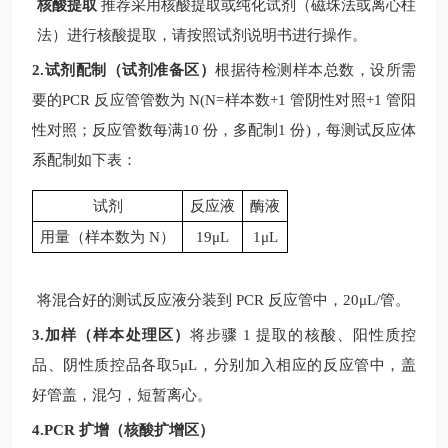
核酸提取
推荐采用核酸提取或纯化试剂（磁珠法或离心柱
法）进行核酸提取，请按照试剂说明书进行操作。
2.试剂配制（试剂准备区）
根据待检测样本总数，设所需
要的
PCR
反应管管数为
N(N=
样本数
+1
管阴性对照
+1
管阳
性对照；反应管数每满
10
份，多配制
1
份
)
，每测试反应体
系配制如下表：
试剂
反应液
酶液
用量（样本数为
N
）
19μL
1μL
将混合好的测试反应液分装到
PCR
反应管中，
20μL/
管。
3.加样（样本处理区）
将步骤
1
提取的核酸、阳性质控
品、阴性质控品各取
5μL
，分别加入相应的反应管中，盖
好管盖，混匀，短暂离心。
4.PCR 扩增（核酸扩增区）