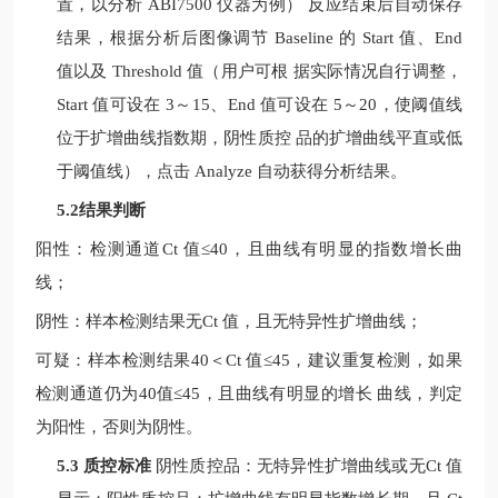
置，以分析
ABI7500
仪器为例）
反应结束后自动保存
结果，根据分析后图像调节
Baseline
的
Start
值、
End
值以及
Threshold
值（用户可根
据实际情况自行调整，
Start
值可设在
3
～
15
、
End
值可设在
5
～
20
，使阈值线
位于扩增曲线指数期，阴性质控
品的扩增曲线平直或低
于阈值线），点击
Analyze
自动获得分析结果。
5.2结果判断
阳性：检测通道
Ct
值
≤40
，且曲线有明显的指数增长曲
线；
阴性：样本检测结果无
Ct
值，且无特异性扩增曲线；
可疑：样本检测结果
40
＜
Ct
值
≤
45
，建议重复检测，如果
检测通道仍为
40
值
≤
45
，且曲线有明显的增长
曲线，判定
为阳性，否则为阴性。
5.3 质控标准
阴性质控品：无特异性扩增曲线或无
Ct
值