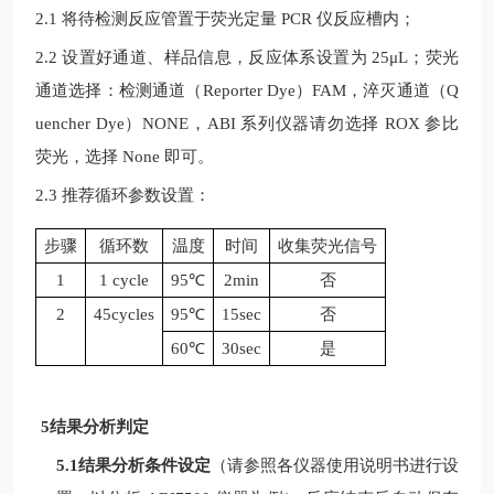
2.1 将待检测反应管置于荧光定量
PCR
仪反应槽内；
2.2 设置好通道、样品信息，反应体系设置为
25μL
；荧光
通道选择：检测通道（
Reporter Dye
）
FAM
，淬灭通道（
Q
uencher Dye
）
NONE
，
ABI
系列仪器请勿选择
ROX
参比
荧光，选择
None
即可。
2.3 推荐循环参数设置：
步骤
循环数
温度
时间
收集荧光信号
1
1 cycle
95
℃
2min
否
2
45cycles
95
℃
15sec
否
60℃
30sec
是
5结果分析判定
5.1结果分析条件设定
（请参照各仪器使用说明书进行设