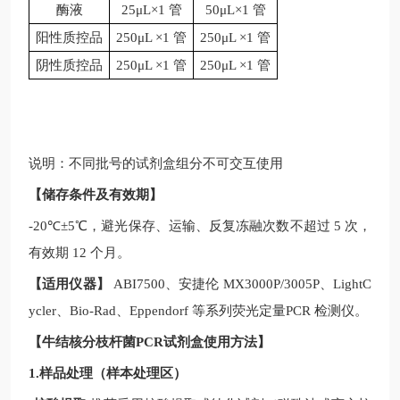
酶液
25μL×1 管
50μL×1 管
阳性质控品
250μL ×1 管
250μL ×1 管
阴性质控品
250μL ×1 管
250μL ×1 管
说明：不同批号的试剂盒组分不可交互使用
【储存条件及有效期】
-20
℃
±5
℃，避光保存、运输、反复冻融次数不超过
5
次，
有效期
12
个月。
【适用仪器】
ABI7500
、安捷伦
MX3000P/3005P
、
LightC
ycler
、
Bio-Rad
、
Eppendorf
等系列荧光定量
PCR
检测仪。
【
牛结核分枝杆菌PCR试剂盒
使用方法】
1.样品处理（样本处理区）