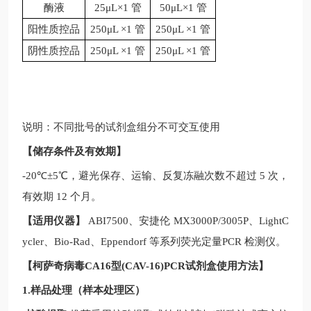
酶液
25μL×1 管
50μL×1 管
阳性质控品
250μL ×1 管
250μL ×1 管
阴性质控品
250μL ×1 管
250μL ×1 管
说明：不同批号的试剂盒组分不可交互使用
【储存条件及有效期】
-20
℃
±5
℃，避光保存、运输、反复冻融次数不超过
5
次，
有效期
12
个月。
【适用仪器】
ABI7500
、安捷伦
MX3000P/3005P
、
LightC
ycler
、
Bio-Rad
、
Eppendorf
等系列荧光定量
PCR
检测仪。
【
柯萨奇病毒CA16型(CAV-16)PCR试剂盒
使用方法】
1.样品处理（样本处理区）