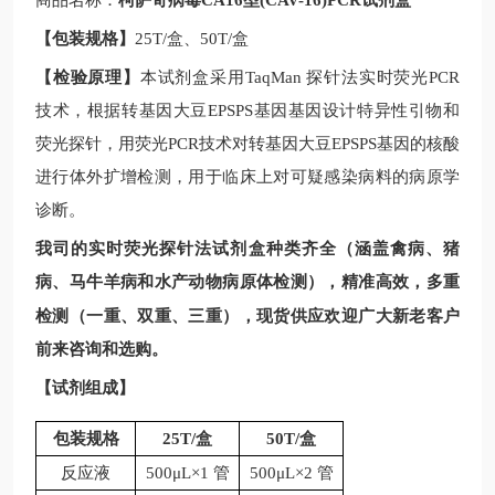
商品名称：
柯萨奇病毒CA16型(CAV-16)PCR试剂盒
【包装规格】
25T/
盒、
50T/
盒
【检验原理】
本试剂盒采用
TaqMan
探针法实时荧光
PCR
技术，根据
转基因大豆
EPSPS基因
基因设计特异性引物和
荧光探针，用荧光
PCR
技术对
转基因大豆
EPSPS基因
的核酸
进行体外扩增检测，用于临床上对可疑感染病料的病原学
诊断。
我司的实时荧光探针法试剂盒种类齐全（涵盖禽病、猪
病、马牛羊病和水产动物病原体检测），精准高效，多重
现
检测（一重、双重、三重），
货供应欢迎广大新老客户
前来咨询和选购。
【试剂组成】
包装规格
25T/
盒
50T/
盒
反应液
500μL×1 管
500μL×2 管