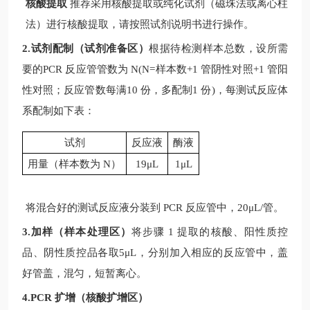
核酸提取
推荐采用核酸提取或纯化试剂（磁珠法或离心柱
法）进行核酸提取，请按照试剂说明书进行操作。
2.试剂配制（试剂准备区）
根据待检测样本总数，设所需
要的
PCR
反应管管数为
N(N=
样本数
+1
管阴性对照
+1
管阳
性对照；反应管数每满
10
份，多配制
1
份
)
，每测试反应体
系配制如下表：
试剂
反应液
酶液
用量（样本数为
N
）
19μL
1μL
将混合好的测试反应液分装到
PCR
反应管中，
20μL/
管。
3.加样（样本处理区）
将步骤
1
提取的核酸、阳性质控
品、阴性质控品各取
5μL
，分别加入相应的反应管中，盖
好管盖，混匀，短暂离心。
4.PCR 扩增（核酸扩增区）