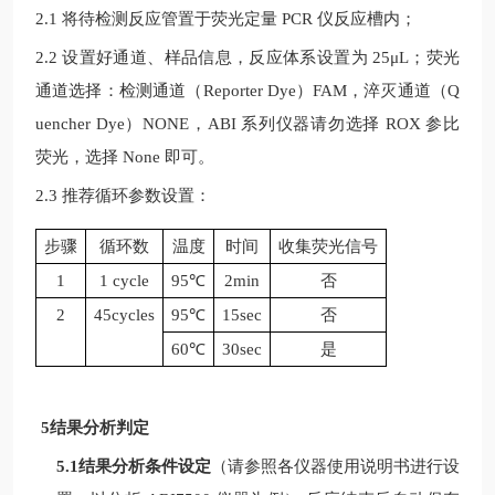
2.1 将待检测反应管置于荧光定量
PCR
仪反应槽内；
2.2 设置好通道、样品信息，反应体系设置为
25μL
；荧光
通道选择：检测通道（
Reporter Dye
）
FAM
，淬灭通道（
Q
uencher Dye
）
NONE
，
ABI
系列仪器请勿选择
ROX
参比
荧光，选择
None
即可。
2.3 推荐循环参数设置：
步骤
循环数
温度
时间
收集荧光信号
1
1 cycle
95
℃
2min
否
2
45cycles
95
℃
15sec
否
60℃
30sec
是
5结果分析判定
5.1结果分析条件设定
（请参照各仪器使用说明书进行设