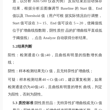
置，以分析
ABI7500
仪器为例）
反应结束后自动保存
结果，根据分析后图像调节
Baseline
的
Start
值、
End
值以及
Threshold
值（用户可根
据实际情况自行调整，
Start
值可设在
3
～
15
、
End
值可设在
5
～
20
，使阈值线
位于扩增曲线指数期，阴性质控
品的扩增曲线平直或低
于阈值线），点击
Analyze
自动获得分析结果。
5.2结果判断
阳性：检测通道
Ct
值
≤40
，且曲线有明显的指数增长曲
线；
阴性：样本检测结果无
Ct
值，且无特异性扩增曲线；
可疑：样本检测结果
40
＜
Ct
值
≤
45
，建议重复检测，如果
检测通道仍为
40
值
≤
45
，且曲线有明显的增长
曲线，判定
为阳性，否则为阴性。
5.3 质控标准
阴性质控品：无特异性扩增曲线或无
Ct
值