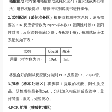
核酸提取
推荐采用核酸提取或纯化试剂（磁珠法或离心柱
法）进行核酸提取，请按照试剂说明书进行操作。
2.试剂配制（试剂准备区）
根据待检测样本总数，设所需
要的
PCR
反应管管数为
N(N=
样本数
+1
管阴性对照
+1
管阳
性对照；反应管数每满
10
份，多配制
1
份
)
，每测试反应体
系配制如下表：
试剂
反应液
酶液
用量（样本数为
N
）
19μL
1μL
将混合好的测试反应液分装到
PCR
反应管中，
20μL/
管。
3.加样（样本处理区）
将步骤
1
提取的核酸、阳性质控
品、阴性质控品各取
5μL
，分别加入相应的反应管中，盖
好管盖，混匀，短暂离心。
4.PCR 扩增（核酸扩增区）