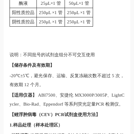
酶液
25μL×1 管
50μL×1 管
阳性质控品
250μL ×1 管
250μL ×1 管
阴性质控品
250μL ×1 管
250μL ×1 管
说明：不同批号的试剂盒组分不可交互使用
【储存条件及有效期】
-20
℃
±5
℃，避光保存、运输、反复冻融次数不超过
5
次，
有效期
12
个月。
【适用仪器】
ABI7500
、安捷伦
MX3000P/3005P
、
LightC
ycler
、
Bio-Rad
、
Eppendorf
等系列荧光定量
PCR
检测仪。
【
鲤浮肿病毒（CEV）PCR试剂盒
使用方法】
1.样品处理（样本处理区）