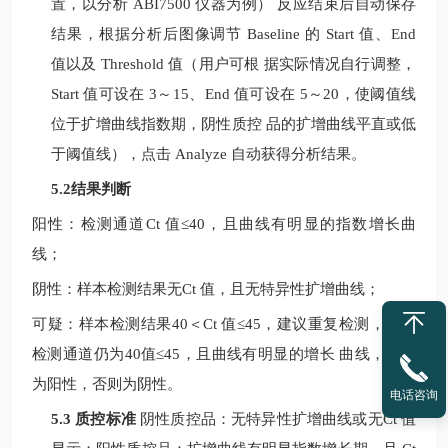
置，以分析
ABI7500
仪器为例）
反应结束后自动保存
结果，根据分析后图像调节
Baseline
的
Start
值、
End
值以及
Threshold
值（用户可根
据实际情况自行调整，
Start
值可设在
3
～
15
、
End
值可设在
5
～
20
，使阈值线
位于扩增曲线指数期，阴性质控
品的扩增曲线平直或低
于阈值线），点击
Analyze
自动获得分析结果。
5.2结果判断
阳性：检测通道
Ct
值
≤40
，且曲线有明显的指数增长曲
线；
阴性：样本检测结果无
Ct
值，且无特异性扩增曲线；
可疑：样本检测结果
40
＜
Ct
值
≤
45
，建议重复检测，如果
检测通道仍为
40
值
≤
45
，且曲线有明显的增长
曲线，判定
为阳性，否则为阴性。
电话咨询
5.3 质控标准
阴性质控品：无特异性扩增曲线或无
Ct
值