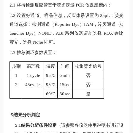
2.1 将待检测反应管置于荧光定量
PCR
仪反应槽内；
2.2 设置好通道、样品信息，反应体系设置为
25μL
；荧光
通道选择：检测通道（
Reporter Dye
）
FAM
，淬灭通道（
Q
uencher Dye
）
NONE
，
ABI
系列仪器请勿选择
ROX
参比
荧光，选择
None
即可。
2.3 推荐循环参数设置：
步骤
循环数
温度
时间
收集荧光信号
1
1 cycle
95
℃
2min
否
2
45cycles
95
℃
15sec
否
60℃
30sec
是
5结果分析判定
5.1结果分析条件设定
（请参照各仪器使用说明书进行设