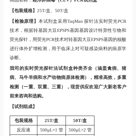
商品名称：
鲤浮肿病毒（CEV）PCR试剂盒
【包装规格】
25T/
盒、
50T/
盒
【检验原理】
本试剂盒采用
TaqMan
探针法实时荧光
PCR
技术，根据
转基因大豆
EPSPS基因
基因设计特异性引物和
荧光探针，用荧光
PCR
技术对
转基因大豆
EPSPS基因
的核酸
进行体外扩增检测，用于临床上对可疑感染病料的病原学
诊断。
我司的实时荧光探针法试剂盒种类齐全（涵盖禽病、猪
病、马牛羊病和水产动物病原体检测），精准高效，多重
现
检测（一重、双重、三重），
货供应欢迎广大新老客户
前来咨询和选购。
【试剂组成】
包装规格
25T/
盒
50T/
盒
反应液
500μL×1 管
500μL×2 管