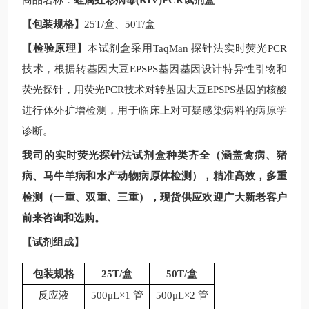
商品名称：
蛙属虹彩病毒(RIV)PCR试剂盒
【包装规格】
25T/
盒、
50T/
盒
【检验原理】
本试剂盒采用
TaqMan
探针法实时荧光
PCR
技术，根据
转基因大豆
EPSPS基因
基因设计特异性引物和
荧光探针，用荧光
PCR
技术对
转基因大豆
EPSPS基因
的核酸
进行体外扩增检测，用于临床上对可疑感染病料的病原学
诊断。
我司的实时荧光探针法试剂盒种类齐全（涵盖禽病、猪
病、马牛羊病和水产动物病原体检测），精准高效，多重
现
检测（一重、双重、三重），
货供应欢迎广大新老客户
前来咨询和选购。
【试剂组成】
包装规格
25T/
盒
50T/
盒
反应液
500μL×1 管
500μL×2 管