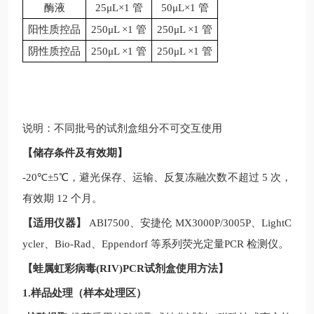
酶液
25μL×1 管
50μL×1 管
阳性质控品
250μL ×1 管
250μL ×1 管
阴性质控品
250μL ×1 管
250μL ×1 管
说明：不同批号的试剂盒组分不可交互使用
【储存条件及有效期】
-20
℃
±5
℃，避光保存、运输、反复冻融次数不超过
5
次，
有效期
12
个月。
【适用仪器】
ABI7500
、安捷伦
MX3000P/3005P
、
LightC
ycler
、
Bio-Rad
、
Eppendorf
等系列荧光定量
PCR
检测仪。
【
蛙属虹彩病毒(RIV)PCR试剂盒
使用方法】
1.样品处理（样本处理区）