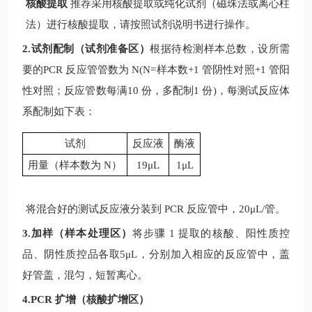
核酸提取
推荐采用核酸提取或纯化试剂（磁珠法或离心柱
法）进行核酸提取，请按照试剂说明书进行操作。
2.试剂配制（试剂准备区）
根据待检测样本总数，设所需
要的
PCR
反应管管数为
N(N=
样本数
+1
管阴性对照
+1
管阳
性对照；反应管数每满
10
份，多配制
1
份
)
，每测试反应体
系配制如下表：
试剂
反应液
酶液
用量（样本数为
N
）
19μL
1μL
将混合好的测试反应液分装到
PCR
反应管中，
20μL/
管。
3.加样（样本处理区）
将步骤
1
提取的核酸、阳性质控
品、阴性质控品各取
5μL
，分别加入相应的反应管中，盖
好管盖，混匀，短暂离心。
4.PCR 扩增（核酸扩增区）