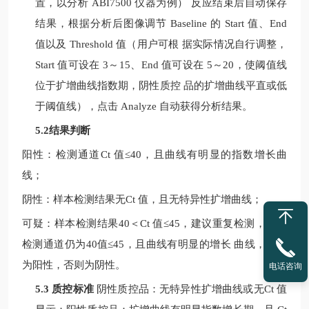
置，以分析
ABI7500
仪器为例）
反应结束后自动保存
结果，根据分析后图像调节
Baseline
的
Start
值、
End
值以及
Threshold
值（用户可根
据实际情况自行调整，
Start
值可设在
3
～
15
、
End
值可设在
5
～
20
，使阈值线
位于扩增曲线指数期，阴性质控
品的扩增曲线平直或低
于阈值线），点击
Analyze
自动获得分析结果。
5.2结果判断
阳性：检测通道
Ct
值
≤40
，且曲线有明显的指数增长曲
线；
阴性：样本检测结果无
Ct
值，且无特异性扩增曲线；
可疑：样本检测结果
40
＜
Ct
值
≤
45
，建议重复检测，如果
检测通道仍为
40
值
≤
45
，且曲线有明显的增长
曲线，判定
为阳性，否则为阴性。
电话咨询
5.3 质控标准
阴性质控品：无特异性扩增曲线或无
Ct
值