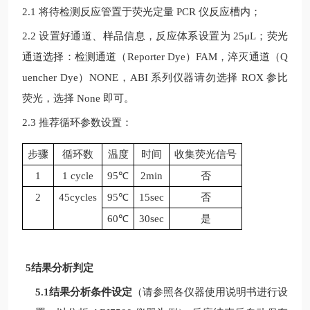
2.1 将待检测反应管置于荧光定量
PCR
仪反应槽内；
2.2 设置好通道、样品信息，反应体系设置为
25μL
；荧光
通道选择：检测通道（
Reporter Dye
）
FAM
，淬灭通道（
Q
uencher Dye
）
NONE
，
ABI
系列仪器请勿选择
ROX
参比
荧光，选择
None
即可。
2.3 推荐循环参数设置：
步骤
循环数
温度
时间
收集荧光信号
1
1 cycle
95
℃
2min
否
2
45cycles
95
℃
15sec
否
60℃
30sec
是
5结果分析判定
5.1结果分析条件设定
（请参照各仪器使用说明书进行设