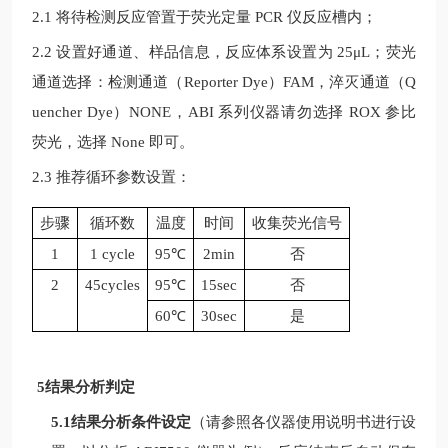
2.1 将待检测反应管置于荧光定量
PCR
仪反应槽内；
2.2 设置好通道、样品信息，反应体系设置为
25μL
；荧光
通道选择：检测通道（
Reporter Dye
）
FAM
，淬灭通道（
Q
uencher Dye
）
NONE
，
ABI
系列仪器请勿选择
ROX
参比
荧光，选择
None
即可。
2.3 推荐循环参数设置：
步骤
循环数
温度
时间
收集荧光信号
1
1 cycle
95
℃
2min
否
2
45cycles
95
℃
15sec
否
60℃
30sec
是
5结果分析判定
5.1结果分析条件设定
（请参照各仪器使用说明书进行设