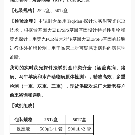
商品名称：
麻疹病毒（MV）PCR试剂盒
【包装规格】
25T/
盒、
50T/
盒
【检验原理】
本试剂盒采用
TaqMan
探针法实时荧光
PCR
技术，根据
转基因大豆
EPSPS基因
基因设计特异性引物和
荧光探针，用荧光
PCR
技术对
转基因大豆
EPSPS基因
的核酸
进行体外扩增检测，用于临床上对可疑感染病料的病原学
诊断。
我司的实时荧光探针法试剂盒种类齐全（涵盖禽病、猪
病、马牛羊病和水产动物病原体检测），精准高效，多重
现
检测（一重、双重、三重），
货供应欢迎广大新老客户
前来咨询和选购。
【试剂组成】
包装规格
25T/
盒
50T/
盒
反应液
500μL×1 管
500μL×2 管