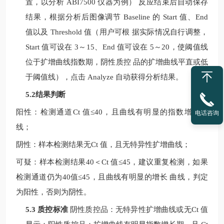
置，以分析
ABI7500
仪器为例）
反应结束后自动保存
结果，根据分析后图像调节
Baseline
的
Start
值、
End
值以及
Threshold
值（用户可根
据实际情况自行调整，
Start
值可设在
3
～
15
、
End
值可设在
5
～
20
，使阈值线
位于扩增曲线指数期，阴性质控
品的扩增曲线平直或低
于阈值线），点击
Analyze
自动获得分析结果。
5.2结果判断
阳性：检测通道
Ct
值
≤40
，且曲线有明显的指数增长曲
电话咨询
线；
阴性：样本检测结果无
Ct
值，且无特异性扩增曲线；
可疑：样本检测结果
40
＜
Ct
值
≤
45
，建议重复检测，如果
检测通道仍为
40
值
≤
45
，且曲线有明显的增长
曲线，判定
为阳性，否则为阴性。
5.3 质控标准
阴性质控品：无特异性扩增曲线或无
Ct
值