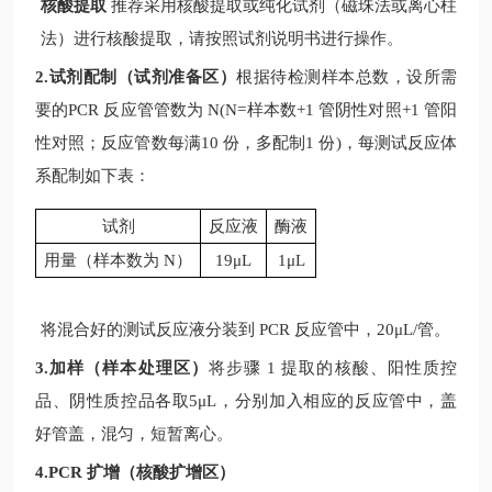
核酸提取
推荐采用核酸提取或纯化试剂（磁珠法或离心柱
法）进行核酸提取，请按照试剂说明书进行操作。
2.试剂配制（试剂准备区）
根据待检测样本总数，设所需
要的
PCR
反应管管数为
N(N=
样本数
+1
管阴性对照
+1
管阳
性对照；反应管数每满
10
份，多配制
1
份
)
，每测试反应体
系配制如下表：
试剂
反应液
酶液
用量（样本数为
N
）
19μL
1μL
将混合好的测试反应液分装到
PCR
反应管中，
20μL/
管。
3.加样（样本处理区）
将步骤
1
提取的核酸、阳性质控
品、阴性质控品各取
5μL
，分别加入相应的反应管中，盖
好管盖，混匀，短暂离心。
4.PCR 扩增（核酸扩增区）