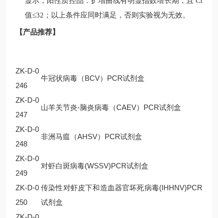
显示；阳性质控品：扩增曲线有明显指数增长期，且
Ct
值
≤32
；以上条件应同时满足，否则实验视为无效。
【产品推荐】
ZK-D-0
牛冠状病毒（BCV）PCR试剂盒
246
ZK-D-0
山羊关节炎-脑炎病毒（CAEV）PCR试剂盒
247
ZK-D-0
非洲马瘟（AHSV）PCR试剂盒
248
ZK-D-0
对虾白斑病毒(WSSV)PCR试剂盒
249
ZK-D-0
传染性对虾皮下和造血器官坏死病毒(IHHNV)PCR
250
试剂盒
ZK-D-0