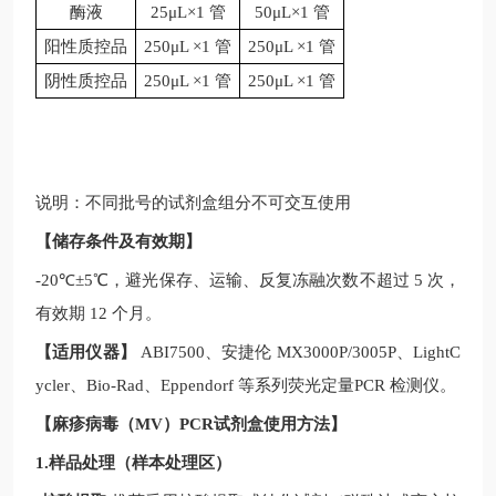
酶液
25μL×1 管
50μL×1 管
阳性质控品
250μL ×1 管
250μL ×1 管
阴性质控品
250μL ×1 管
250μL ×1 管
说明：不同批号的试剂盒组分不可交互使用
【储存条件及有效期】
-20
℃
±5
℃，避光保存、运输、反复冻融次数不超过
5
次，
有效期
12
个月。
【适用仪器】
ABI7500
、安捷伦
MX3000P/3005P
、
LightC
ycler
、
Bio-Rad
、
Eppendorf
等系列荧光定量
PCR
检测仪。
【
麻疹病毒（MV）PCR试剂盒
使用方法】
1.样品处理（样本处理区）