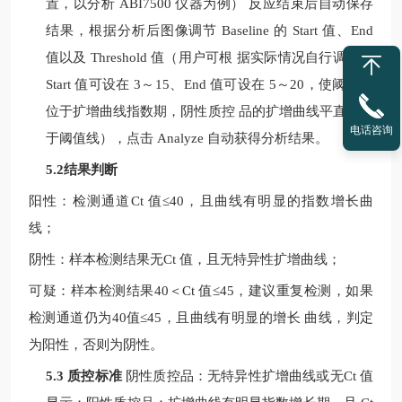
置，以分析
ABI7500
仪器为例）
反应结束后自动保存
结果，根据分析后图像调节
Baseline
的
Start
值、
End
值以及
Threshold
值（用户可根
据实际情况自行调整，
Start
值可设在
3
～
15
、
End
值可设在
5
～
20
，使阈值线
位于扩增曲线指数期，阴性质控
品的扩增曲线平直或低
电话咨询
于阈值线），点击
Analyze
自动获得分析结果。
5.2结果判断
阳性：检测通道
Ct
值
≤40
，且曲线有明显的指数增长曲
线；
阴性：样本检测结果无
Ct
值，且无特异性扩增曲线；
可疑：样本检测结果
40
＜
Ct
值
≤
45
，建议重复检测，如果
检测通道仍为
40
值
≤
45
，且曲线有明显的增长
曲线，判定
为阳性，否则为阴性。
5.3 质控标准
阴性质控品：无特异性扩增曲线或无
Ct
值