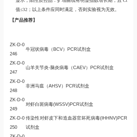
显示；阳性质控品：扩增曲线有明显指数增长期，且
Ct
值
≤32
；以上条件应同时满足，否则实验视为无效。
【产品推荐】
ZK-D-0
牛冠状病毒（BCV）PCR试剂盒
246
ZK-D-0
山羊关节炎-脑炎病毒（CAEV）PCR试剂盒
247
ZK-D-0
非洲马瘟（AHSV）PCR试剂盒
248
ZK-D-0
对虾白斑病毒(WSSV)PCR试剂盒
249
ZK-D-0
传染性对虾皮下和造血器官坏死病毒(IHHNV)PCR
250
试剂盒
ZK-D-0