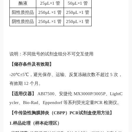
酶液
25μL×1 管
50μL×1 管
阳性质控品
250μL ×1 管
250μL ×1 管
阴性质控品
250μL ×1 管
250μL ×1 管
说明：不同批号的试剂盒组分不可交互使用
【储存条件及有效期】
-20
℃
±5
℃，避光保存、运输、反复冻融次数不超过
5
次，
有效期
12
个月。
【适用仪器】
ABI7500
、安捷伦
MX3000P/3005P
、
LightC
ycler
、
Bio-Rad
、
Eppendorf
等系列荧光定量
PCR
检测仪。
【
牛传染性胸膜肺炎（CBPP）PCR试剂盒
使用方法】
1.样品处理（样本处理区）