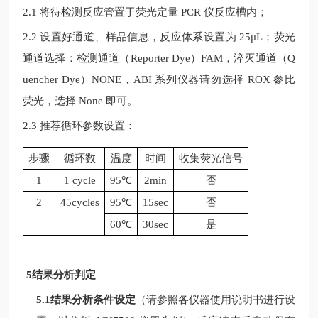
2.1 将待检测反应管置于荧光定量
PCR
仪反应槽内；
2.2 设置好通道、样品信息，反应体系设置为
25μL
；荧光
通道选择：检测通道（
Reporter Dye
）
FAM
，淬灭通道（
Q
uencher Dye
）
NONE
，
ABI
系列仪器请勿选择
ROX
参比
荧光，选择
None
即可。
2.3 推荐循环参数设置：
步骤
循环数
温度
时间
收集荧光信号
1
1 cycle
95
℃
2min
否
2
45cycles
95
℃
15sec
否
60℃
30sec
是
5结果分析判定
5.1结果分析条件设定
（请参照各仪器使用说明书进行设