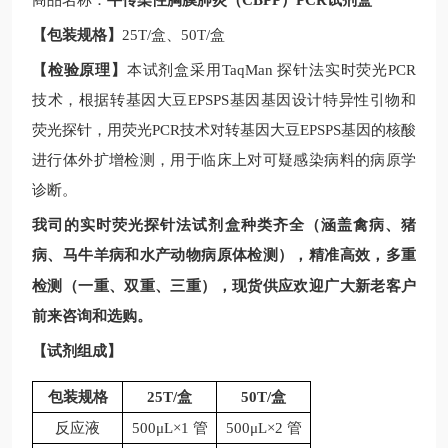
商品名称：
牛传染性胸膜肺炎（CBPP）PCR试剂盒
【包装规格】
25T/
盒、
50T/
盒
【检验原理】
本试剂盒采用
TaqMan
探针法实时荧光
PCR
技术，根据
转基因大豆
EPSPS基因
基因设计特异性引物和
荧光探针，用荧光
PCR
技术对
转基因大豆
EPSPS基因
的核酸
进行体外扩增检测，用于临床上对可疑感染病料的病原学
诊断。
我司的实时荧光探针法试剂盒种类齐全（涵盖禽病、猪
病、马牛羊病和水产动物病原体检测），精准高效，多重
现
检测（一重、双重、三重），
货供应欢迎广大新老客户
前来咨询和选购。
【试剂组成】
包装规格
25T/
盒
50T/
盒
反应液
500μL×1 管
500μL×2 管