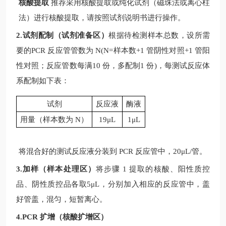
核酸提取
推荐采用核酸提取或纯化试剂（磁珠法或离心柱
法）进行核酸提取，请按照试剂说明书进行操作。
2.试剂配制（试剂准备区）
根据待检测样本总数，设所需
要的
PCR
反应管管数为
N(N=
样本数
+1
管阴性对照
+1
管阳
性对照；反应管数每满
10
份，多配制
1
份
)
，每测试反应体
系配制如下表：
试剂
反应液
酶液
用量（样本数为
N
）
19μL
1μL
将混合好的测试反应液分装到
PCR
反应管中，
20μL/
管。
3.加样（样本处理区）
将步骤
1
提取的核酸、阳性质控
品、阴性质控品各取
5μL
，分别加入相应的反应管中，盖
好管盖，混匀，短暂离心。
4.PCR 扩增（核酸扩增区）