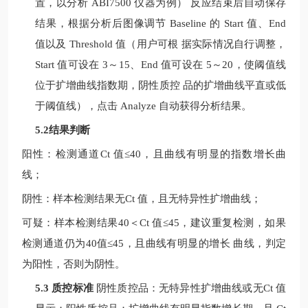
置，以分析
ABI7500
仪器为例）
反应结束后自动保存
结果，根据分析后图像调节
Baseline
的
Start
值、
End
值以及
Threshold
值（用户可根
据实际情况自行调整，
Start
值可设在
3
～
15
、
End
值可设在
5
～
20
，使阈值线
位于扩增曲线指数期，阴性质控
品的扩增曲线平直或低
于阈值线），点击
Analyze
自动获得分析结果。
5.2结果判断
阳性：检测通道
Ct
值
≤40
，且曲线有明显的指数增长曲
线；
阴性：样本检测结果无
Ct
值，且无特异性扩增曲线；
可疑：样本检测结果
40
＜
Ct
值
≤
45
，建议重复检测，如果
检测通道仍为
40
值
≤
45
，且曲线有明显的增长
曲线，判定
为阳性，否则为阴性。
5.3 质控标准
阴性质控品：无特异性扩增曲线或无
Ct
值