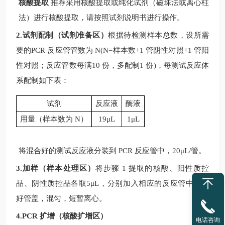
核酸提取
推荐采用核酸提取或纯化试剂（磁珠法或离心柱
法）进行核酸提取，请按照试剂说明书进行操作。
2.试剂配制（试剂准备区）
根据待检测样本总数，设所需
要的
PCR
反应管管数为
N(N=
样本数
+1
管阴性对照
+1
管阳
性对照；反应管数每满
10
份，多配制
1
份
)
，每测试反应体
系配制如下表：
试剂
反应液
酶液
用量（样本数为
N
）
19μL
1μL
将混合好的测试反应液分装到
PCR
反应管中，
20μL/
管。
3.加样（样本处理区）
将步骤
1
提取的核酸、阳性质控
品、阴性质控品各取
5μL
，分别加入相应的反应管中，盖
好管盖，混匀，短暂离心。
4.PCR 扩增（核酸扩增区）
电话咨询