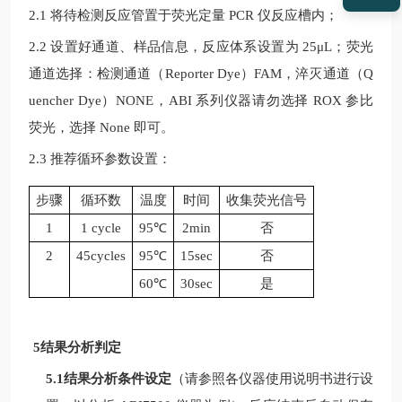
2.1 将待检测反应管置于荧光定量
PCR
仪反应槽内；
2.2 设置好通道、样品信息，反应体系设置为
25μL
；荧光
通道选择：检测通道（
Reporter Dye
）
FAM
，淬灭通道（
Q
uencher Dye
）
NONE
，
ABI
系列仪器请勿选择
ROX
参比
荧光，选择
None
即可。
2.3 推荐循环参数设置：
步骤
循环数
温度
时间
收集荧光信号
1
1 cycle
95
℃
2min
否
2
45cycles
95
℃
15sec
否
60℃
30sec
是
5结果分析判定
5.1结果分析条件设定
（请参照各仪器使用说明书进行设