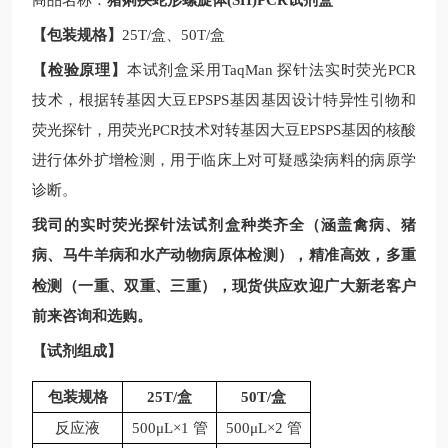
商品名称：
猪痢疾蛇形螺旋体(SH)PCR试剂盒
【包装规格】
25T/
盒、
50T/
盒
【检验原理】
本试剂盒采用
TaqMan
探针法实时荧光
PCR
技术，根据
转基因大豆
EPSPS基因
基因设计特异性引物和
荧光探针，用荧光
PCR
技术对
转基因大豆
EPSPS基因
的核酸
进行体外扩增检测，用于临床上对可疑感染病料的病原学
诊断。
我司的实时荧光探针法试剂盒种类齐全（涵盖禽病、猪
病、马牛羊病和水产动物病原体检测），精准高效，多重
现
检测（一重、双重、三重），
货供应欢迎广大新老客户
前来咨询和选购。
【试剂组成】
包装规格
25T/
盒
50T/
盒
反应液
500μL×1 管
500μL×2 管