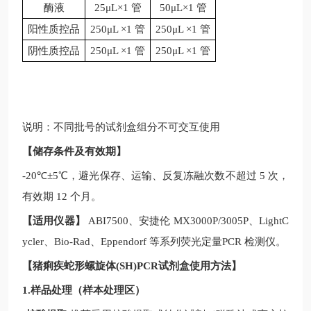
酶液
25μL×1 管
50μL×1 管
阳性质控品
250μL ×1 管
250μL ×1 管
阴性质控品
250μL ×1 管
250μL ×1 管
说明：不同批号的试剂盒组分不可交互使用
【储存条件及有效期】
-20
℃
±5
℃，避光保存、运输、反复冻融次数不超过
5
次，
有效期
12
个月。
【适用仪器】
ABI7500
、安捷伦
MX3000P/3005P
、
LightC
ycler
、
Bio-Rad
、
Eppendorf
等系列荧光定量
PCR
检测仪。
【
猪痢疾蛇形螺旋体(SH)PCR试剂盒
使用方法】
1.样品处理（样本处理区）