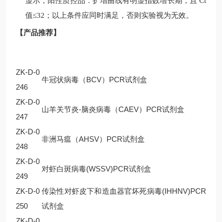
显示；阳性质控品：扩增曲线有明显指数增长期，且
Ct
值
≤32
；以上条件应同时满足，否则实验视为无效。
【产品推荐】
ZK-D-0
牛冠状病毒（BCV）PCR试剂盒
246
ZK-D-0
山羊关节炎-脑炎病毒（CAEV）PCR试剂盒
247
ZK-D-0
非洲马瘟（AHSV）PCR试剂盒
248
ZK-D-0
对虾白斑病毒(WSSV)PCR试剂盒
249
ZK-D-0
传染性对虾皮下和造血器官坏死病毒(IHHNV)PCR
250
试剂盒
ZK-D-0