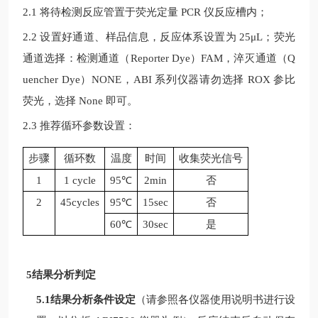
2.1 将待检测反应管置于荧光定量
PCR
仪反应槽内；
2.2 设置好通道、样品信息，反应体系设置为
25μL
；荧光
通道选择：检测通道（
Reporter Dye
）
FAM
，淬灭通道（
Q
uencher Dye
）
NONE
，
ABI
系列仪器请勿选择
ROX
参比
荧光，选择
None
即可。
2.3 推荐循环参数设置：
步骤
循环数
温度
时间
收集荧光信号
1
1 cycle
95
℃
2min
否
2
45cycles
95
℃
15sec
否
60℃
30sec
是
5结果分析判定
5.1结果分析条件设定
（请参照各仪器使用说明书进行设