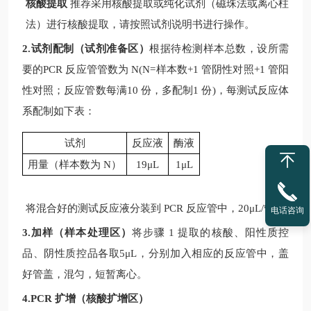
核酸提取
推荐采用核酸提取或纯化试剂（磁珠法或离心柱
法）进行核酸提取，请按照试剂说明书进行操作。
2.试剂配制（试剂准备区）
根据待检测样本总数，设所需
要的
PCR
反应管管数为
N(N=
样本数
+1
管阴性对照
+1
管阳
性对照；反应管数每满
10
份，多配制
1
份
)
，每测试反应体
系配制如下表：
试剂
反应液
酶液
用量（样本数为
N
）
19μL
1μL
将混合好的测试反应液分装到
PCR
反应管中，
20μL/
管。
电话咨询
3.加样（样本处理区）
将步骤
1
提取的核酸、阳性质控
品、阴性质控品各取
5μL
，分别加入相应的反应管中，盖
好管盖，混匀，短暂离心。
4.PCR 扩增（核酸扩增区）