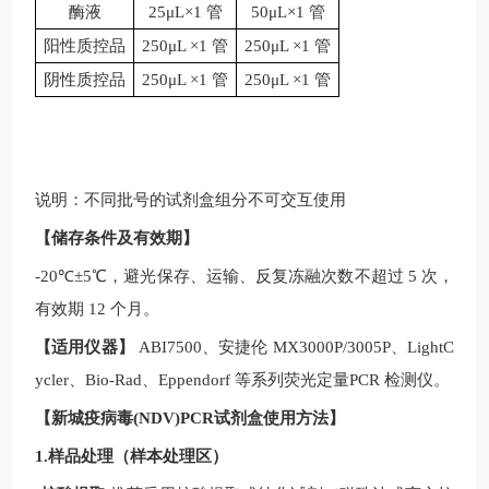
酶液
25μL×1 管
50μL×1 管
阳性质控品
250μL ×1 管
250μL ×1 管
阴性质控品
250μL ×1 管
250μL ×1 管
说明：不同批号的试剂盒组分不可交互使用
【储存条件及有效期】
-20
℃
±5
℃，避光保存、运输、反复冻融次数不超过
5
次，
有效期
12
个月。
【适用仪器】
ABI7500
、安捷伦
MX3000P/3005P
、
LightC
ycler
、
Bio-Rad
、
Eppendorf
等系列荧光定量
PCR
检测仪。
【
新城疫病毒(NDV)PCR试剂盒
使用方法】
1.样品处理（样本处理区）