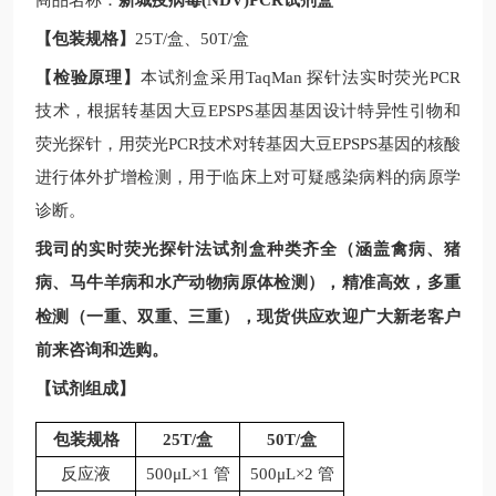
商品名称：
新城疫病毒(NDV)PCR试剂盒
【包装规格】
25T/
盒、
50T/
盒
【检验原理】
本试剂盒采用
TaqMan
探针法实时荧光
PCR
技术，根据
转基因大豆
EPSPS基因
基因设计特异性引物和
荧光探针，用荧光
PCR
技术对
转基因大豆
EPSPS基因
的核酸
进行体外扩增检测，用于临床上对可疑感染病料的病原学
诊断。
我司的实时荧光探针法试剂盒种类齐全（涵盖禽病、猪
病、马牛羊病和水产动物病原体检测），精准高效，多重
现
检测（一重、双重、三重），
货供应欢迎广大新老客户
前来咨询和选购。
【试剂组成】
包装规格
25T/
盒
50T/
盒
反应液
500μL×1 管
500μL×2 管