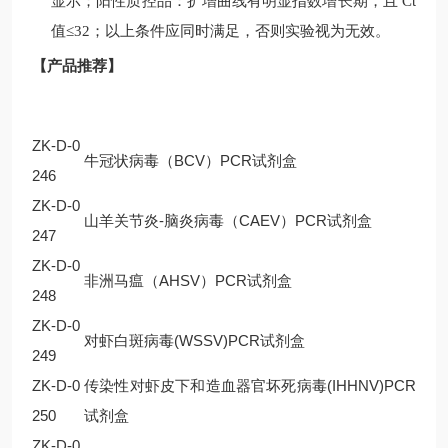
显示；阳性质控品：扩增曲线有明显指数增长期，且
Ct
值
≤32
；以上条件应同时满足，否则实验视为无效。
【产品推荐】
ZK-D-0
牛冠状病毒（BCV）PCR试剂盒
246
ZK-D-0
山羊关节炎-脑炎病毒（CAEV）PCR试剂盒
247
ZK-D-0
非洲马瘟（AHSV）PCR试剂盒
248
ZK-D-0
对虾白斑病毒(WSSV)PCR试剂盒
249
ZK-D-0
传染性对虾皮下和造血器官坏死病毒(IHHNV)PCR
250
试剂盒
ZK-D-0