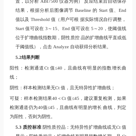
置，以分析
ABI7500
仪器为例）
反应结束后自动保存
结果，根据分析后图像调节
Baseline
的
Start
值、
End
值以及
Threshold
值（用户可根
据实际情况自行调整，
Start
值可设在
3
～
15
、
End
值可设在
5
～
20
，使阈值线
位于扩增曲线指数期，阴性质控
品的扩增曲线平直或低
于阈值线），点击
Analyze
自动获得分析结果。
5.2结果判断
阳性：检测通道
Ct
值
≤40
，且曲线有明显的指数增长曲
线；
阴性：样本检测结果无
Ct
值，且无特异性扩增曲线；
可疑：样本检测结果
40
＜
Ct
值
≤
45
，建议重复检测，如果
检测通道仍为
40
值
≤
45
，且曲线有明显的增长
曲线，判定
为阳性，否则为阴性。
5.3 质控标准
阴性质控品：无特异性扩增曲线或无
Ct
值