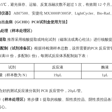
±5
℃，避光保存、运输、反复冻融次数不超过
5
次，有效期
12
个月
用仪器】
ABI7500
、安捷伦
MX3000P/3005P
、
LightCycler
、
Bio-Rad
鱼出血病（GCHD）PCR试剂盒
使用方法】
样品处理（样本处理区）
提取
推荐采用核酸提取或纯化试剂（磁珠法或离心柱法）进行核酸
试剂配制（试剂准备区）
根据待检测样本总数，设所需要的
PCR
反应管
每满
10
份，多配制
1
份
)
，每测试反应体系配制如下表：
试剂
反应液
酶液
量（样本数为
N
）
19μL
1μL
合好的测试反应液分装到
PCR
反应管中，
20μL/
管。
加样（样本处理区）
将步骤
1
提取的核酸、阳性质控品、阴性质控品各
离心。