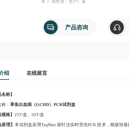
厂商性质：生产厂家
产品咨询
介绍
在线留言
品名称】
名称：
草鱼出血病（GCHD）PCR试剂盒
装规格】
25T/
盒、
50T/
盒
验原理】
本试剂盒采用
TaqMan
探针法实时荧光
PCR
技术，根据
转基