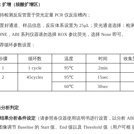
CR 扩增（核酸扩增区）
 将待检测反应管置于荧光定量
PCR
仪反应槽内；
2 设置好通道、样品信息，反应体系设置为
25μL
；荧光通道选择：检
ONE
，
ABI
系列仪器请勿选择
ROX
参比荧光，选择
None
即可。
 推荐循环参数设置：
步骤
循环数
温度
时间
收集
1
1 cycle
95
℃
2min
2
45cycles
95
℃
15sec
60℃
30sec
果分析判定
.1结果分析条件设定
（请参照各仪器使用说明书进行设置，以分析
AB
图像调节
Baseline
的
Start
值、
End
值以及
Threshold
值（用户可根