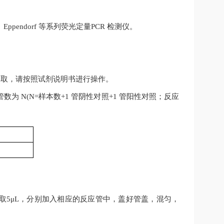
。
、
Eppendorf
等系列荧光定量
PCR
检测仪。
提取，请按照试剂说明书进行操作。
管数为
N(N=
样本数
+1
管阴性对照
+1
管阳性对照；反应
取
5μL
，分别加入相应的反应管中，盖好管盖，混匀，