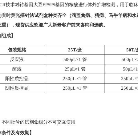
CR
技术对
转基因大豆
EPSPS基因
的核酸进行体外扩增检测，用于临
的实时荧光探针法试剂盒种类齐全（涵盖禽病、猪病、马牛羊病和水
现
三重），
货供应欢迎广大新老客户前来咨询和选购。
剂组成】
包装规格
25T/
盒
50T/
反应液
500μL×1 管
500μL×
酶液
25μL×1 管
50μL×
阳性质控品
250μL ×1 管
250μL 
阴性质控品
250μL ×1 管
250μL 
：不同批号的试剂盒组分不可交互使用
存条件及有效期】