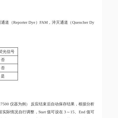
测通道（
Reporter Dye
）
FAM
，淬灭通道（
Quencher Dy
荧光信号
否
否
是
I7500
仪器为例）
反应结束后自动保存结果，根据分析
据实际情况自行调整，
Start
值可设在
3
～
15
、
End
值可