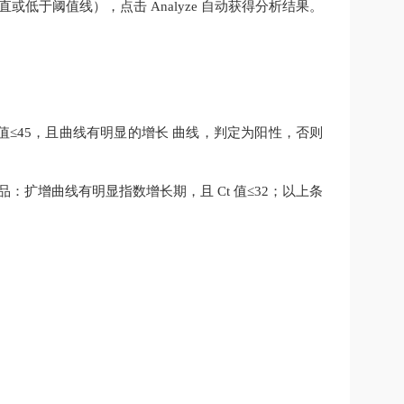
直或低于阈值线），点击
Analyze
自动获得分析结果。
值
≤
45
，且曲线有明显的增长
曲线，判定为阳性，否则
品：扩增曲线有明显指数增长期，且
Ct
值
≤32
；以上条