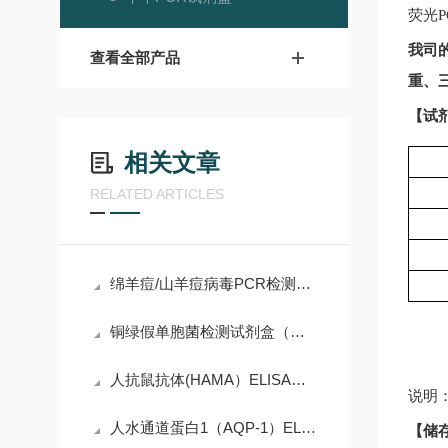
荧光
P
我司
查看全部产品
重、
【试
相关文章
RELATED ARTICLES
绵羊痘/山羊痘病毒PCR检测试剂盒简介
铜绿假单胞菌检测试剂盒（实时荧光PCR法）
人抗鼠抗体(HAMA）ELISA试剂盒简介
说明
人水通道蛋白1（AQP-1）ELISA试剂盒说明书
【储