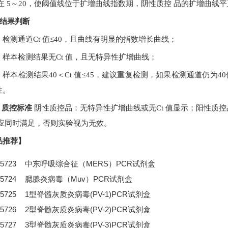
在
5
～
20
，使阈值线位于扩增曲线指数期，阴性质控
品的扩增曲线平
.2结果判断
：检测通道
Ct
值
≤40
，且曲线有明显的指数增长曲线；
：样本检测结果无
Ct
值，且无特异性扩增曲线；
：样本检测结果
40
＜
Ct
值
≤
45
，建议重复检测，如果检测通道仍为
40
性。
.3 质控标准
阴性质控品：无特异性扩增曲线或无
Ct
值显示；阳性质控
应同时满足，否则实验视为无效。
品推荐】
5723
中东呼吸综合征（MERS）PCR试剂盒
5724
腮腺炎病毒（Muv）PCR试剂盒
5725
1型脊髓灰质炎病毒(PV-1)PCR试剂盒
5726
2型脊髓灰质炎病毒(PV-2)PCR试剂盒
5727
3型脊髓灰质炎病毒(PV-3)PCR试剂盒