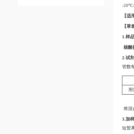
-20
℃
【适
【
草
1.
核酸
2.
管数
用
将混
3.
短暂