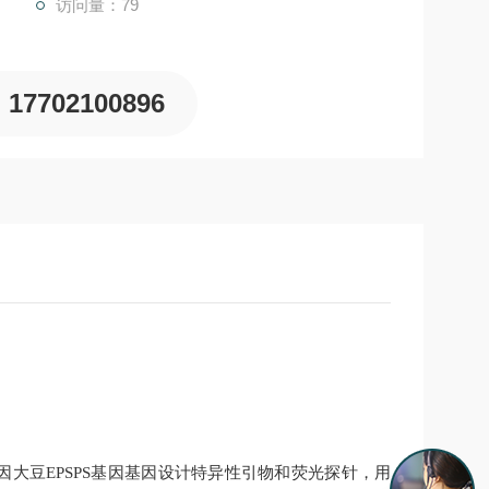
访问量：79
17702100896
因大豆
EPSPS基因
基因设计特异性引物和荧光探针，用