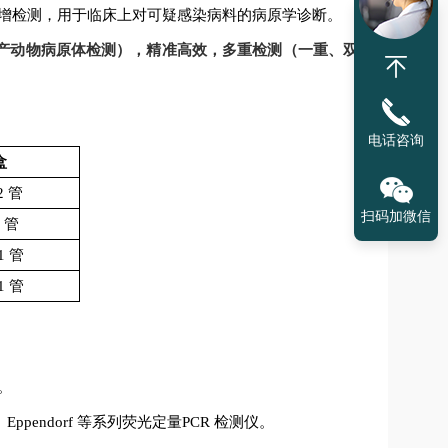
增检测，用于临床上对可疑感染病料的病原学诊断。
产动物病原体检测），精准高效，多重检测（一重、双
电话咨询
盒
2 管
扫码加微信
1 管
×1 管
×1 管
。
、
Eppendorf
等系列荧光定量
PCR
检测仪。