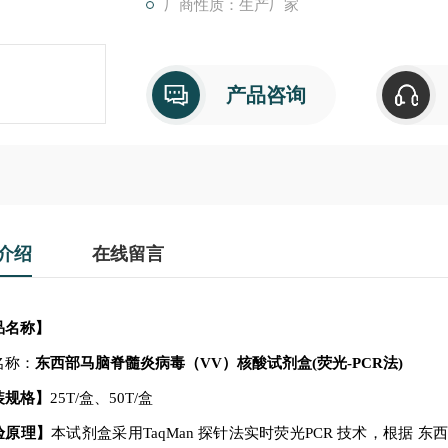
厂商性质：生产厂家
产品咨询
介绍
在线留言
品名称】
名称：
东西部马脑脊髓炎病毒（
VV）核酸试剂盒(荧光-PCR法)
装规格】
25T/
盒、
50T/
盒
验原理】
本试剂盒采用
TaqMan
探针法实时荧光
PCR
技术，根据
东