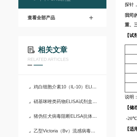
探针
我司
查看全部产品
重、
【试
相关文章
RELATED ARTICLES
鸡白细胞介素10（IL-10）ELISA试剂盒说明书
说明
硝基咪唑类药物ELISA试剂盒说明
【储
猪伪狂犬病毒阻断ELISA抗体检测试剂盒使用说明书
-20
℃
【适
乙型Victoria（Bv）流感病毒检测试剂盒（实时荧光PCR法）使用说明