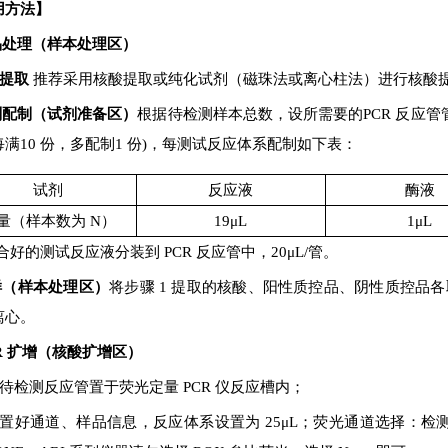
用方法】
样品处理（样本处理区）
提取
推荐采用核酸提取或纯化试剂（磁珠法或离心柱法）进行核酸
试剂配制（试剂准备区）
根据待检测样本总数，设所需要的
PCR
反应管
每满
10
份，多配制
1
份
)
，每测试反应体系配制如下表：
试剂
反应液
酶液
量（样本数为
N
）
19μL
1μL
合好的测试反应液分装到
PCR
反应管中，
20μL/
管。
加样（样本处理区）
将步骤
1
提取的核酸、阳性质控品、阴性质控品各
离心。
CR 扩增（核酸扩增区）
 将待检测反应管置于荧光定量
PCR
仪反应槽内；
2 设置好通道、样品信息，反应体系设置为
25μL
；荧光通道选择：检