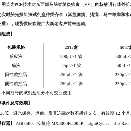
，用荧光
PCR
技术对
东西部马脑脊髓炎病毒（
VV）
的核酸进行体外扩
的实时荧光探针法试剂盒种类齐全（涵盖禽病、猪病、马牛羊病和水
现
三重），
货供应欢迎广大新老客户前来选购。
剂组成】
包装规格
25T/
盒
50T/
反应液
500μL×1 管
500μL×
酶液
25μL×1 管
50μL×
阳性质控品
250μL ×1 管
250μL 
阴性质控品
250μL ×1 管
250μL 
：不同批号的试剂盒组分不可交互使用
存条件及有效期】
±5
℃，避光保存、运输、反复冻融次数不超过
5
次，有效期
12
个月
用仪器】
ABI7500
、安捷伦
MX3000P/3005P
、
LightCycler
、
Bio-Rad