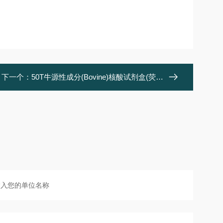
下一个：
50T牛源性成分(Bovine)核酸试剂盒(荧光-PCR法)