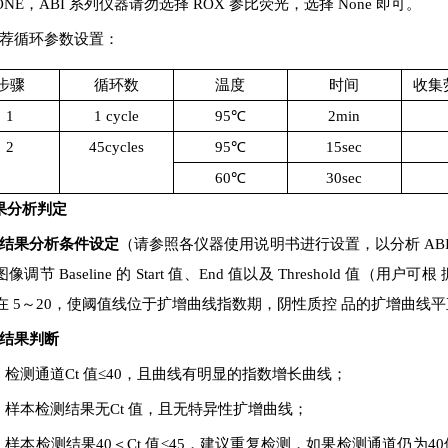
ONE
，
ABI
系列仪器请勿选择
ROX
参比荧光，选择
None
即可。
 推荐循环参数设置：
步骤
循环数
温度
时间
收集
1
1 cycle
95
℃
2min
2
45cycles
95
℃
15sec
60℃
30sec
结果分析判定
.1结果分析条件设定
（请参照各仪器使用说明书进行设置，以分析
AB
图像调节
Baseline
的
Start
值、
End
值以及
Threshold
值（用户可根
在
5
～
20
，使阈值线位于扩增曲线指数期，阴性质控
品的扩增曲线平
.2结果判断
：检测通道
Ct
值
≤40
，且曲线有明显的指数增长曲线；
：样本检测结果无
Ct
值，且无特异性扩增曲线；
：样本检测结果
40
＜
Ct
值
≤
45
，建议重复检测，如果检测通道仍为
40