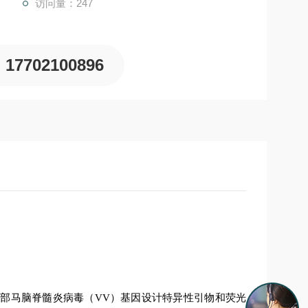
访问量：247
17702100896
西部马脑脊髓炎病毒（
VV）
基因设计特异性引物和荧光