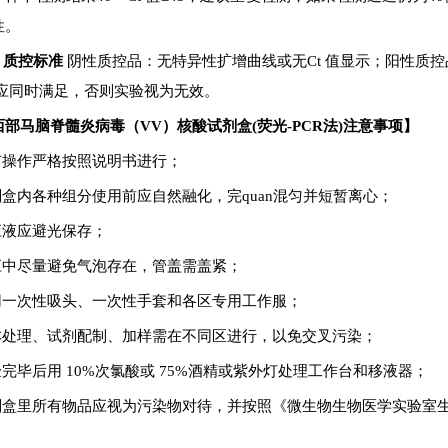
性。
.3 质控标准
阴性质控品：无特异性扩增曲线或无
Ct
值显示；阳性质控
应同时满足，否则实验视为无效。
西部马脑脊髓炎病毒（
VV）核酸试剂盒(荧光-PCR法)
注意事项】
有操作严格按照说明书进行；
剂盒内各种组分使用前应自然融化，完
quan
混匀并短暂离心；
应液应避光保存；
应中尽量避免气泡存在，管盖需盖紧；
用一次性吸头、一次性手套和各区专用工作服；
本处理、试剂配制、加样需在不同区进行，以免交叉污染；
验完毕后用
10%
次氯酸或
75%
酒精或紫外灯处理工作台和移液器；
剂盒里所有物品应视为污染物对待，并按照《微生物生物医学实验室