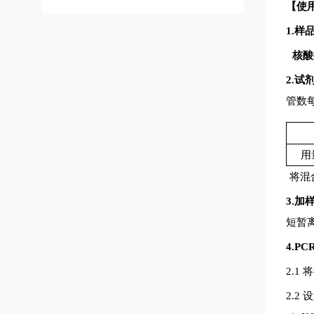
【使
1.
核酸
2.
管数
用
将混
3.
短暂
4.P
2.1
2.