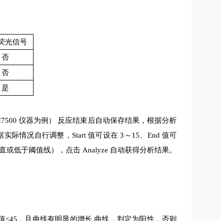
荧光信号
否
否
是
I7500
仪器为例）
反应结束后自动保存结果，根据分析
据实际情况自行调整，
Start
值可设在
3
～
15
、
End
值可
直或低于阈值线），点击
Analyze
自动获得分析结果。
值
≤
45
，且曲线有明显的增长
曲线，判定为阳性，否则