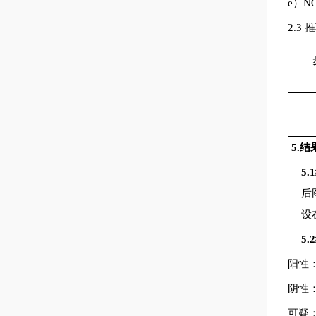
e
）
N
2.3
5.
5
后
设
5
阳性
阴性
可疑