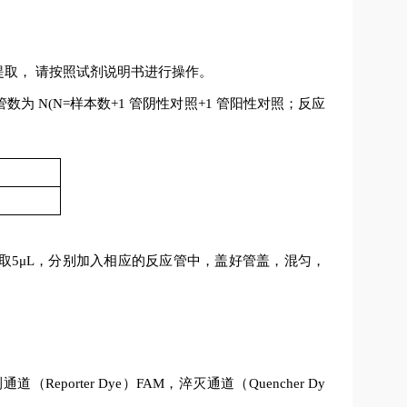
提取，
请按照试剂说明书进行操作。
管数为
N(N=
样本数
+1
管阴性对照
+1
管阳性对照；反应
取
5μL
，分别加入相应的反应管中，盖好管盖，混匀，
测通道（
Reporter Dye
）
FAM
，淬灭通道（
Quencher Dy