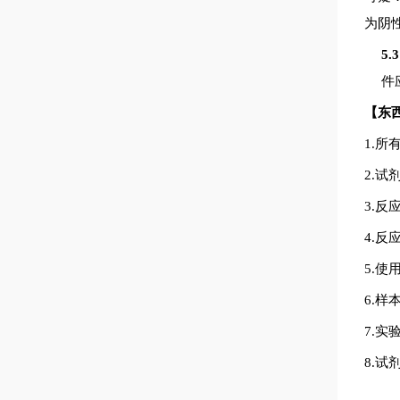
为阴
5
件
【
东
1.
所
2.
试
3.
反
4.
反
5.
使
6.
样
7.
实
8.
试