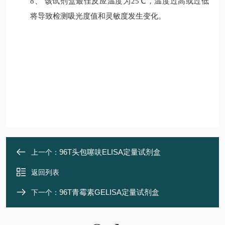
8、
该试剂盒最佳反应温度为
25
℃
，温度过高或过低
将导致检测吸光度值和灵敏度发生变化
。
96T头包噻呋ELISA定量试剂盒
上一个：
返回列表
96T青霉素GELISA定量试剂盒
下一个：