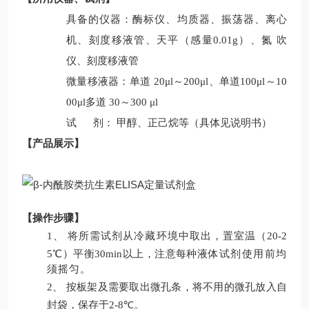
具备的仪器：酶标仪、均质器、振荡器、离心
机、刻度移液管、天平（感量
0.01g
）、氮
吹
仪、刻度移液管
微量移液器：单道
20μl
～
200μl
、单道
100μl
～
10
00μl
多道
30
～
300 μl
试
剂：
甲醇
、正己烷
等（具体见说明书）
【
产品展示
】
【
操作步骤
】
1、
将所需试剂从冷藏环境中取出，置室温（
20-2
5
℃）平衡
30min
以上
，
注意每种液
体试剂使用前均
须
摇匀。
2、
按板架及需要取出微孔条，将不用的微孔放入自
封袋，保存于
2-8
℃
。