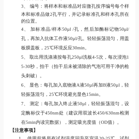
3、
编号：将样本和标准品对应微孔按序编号每个样
本和标准品做
2
孔平行，并记录标准孔和样本孔所在
的位置。
4、
加
标准品
/
样本
50
µl
/
孔
，然后加
酶标记物
50μl/
孔
，再加入
抗体工作液
50
µl
/
孔
。轻轻振荡混匀，用盖
板膜盖板，
25
℃环境反应
30min
。
5、
取出用洗涤液按每孔
250
μl
洗板
4-
5
次，每次浸泡
1
5-30
秒，拍干
（拍干后未被清除的气泡可用干净的枪
头
刺
破）。
6、
显色：每孔加入底物液
A
液
50
µl
再加
B
液
50
µl
，轻
轻振荡混匀，
25
℃环境避光显色
15
min
。
7、
测定：每孔加入终止液
50
µl
，轻轻振荡混匀，设
定酶标仪于
450nm
处（建议用双波长
450/630nm
检测
在
5min
内读完数据），测定吸光度值（
OD
值）。
【注意事项】
1、
使用前将所有试剂温度回升至室温
20-25℃。试剂