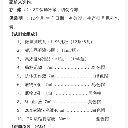
家前来选购。
存
储
：
2
～
8
℃保鲜冷藏，
切勿冷冻
保质期
：
12
个月
;
生产日期、有效期、生产批号见外包
装。
【
试剂盒组成
】
1、
微量测试孔：
1
×
96
孔板（
12
条×
8
孔）
2、
标准品溶液
×
6
瓶：（
1ml/
瓶）
3、
高浓度标准品：
×
1
瓶：（
1ml/
瓶）
4、
酶标记物
7ml
………………
………
红色帽
5、
抗体工作液
7ml
………………
………绿
色帽
6、
底物
A
液
7ml
………………
………棕
色帽
7、
底物
B
液
7m
l ……………………
黑色帽
8、
终
止
液
7m
l ……………………
黄色帽
9、
20X
浓缩洗涤液
40 ml
…………
……白色
帽
10、
2
X
浓缩复溶液
50ml ·
…………
……
蓝色帽
【
所用仪器、试剂
】