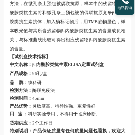
方法，在微孔条上预包被偶联抗原，样本中的残留物
β
-
内
电话咨询
酰胺类抗生素
将和微孔条上预包被的偶联抗原竞争
β
-
内酰
胺类抗生素
抗体，加入酶标
记物
后，用
TMB
底物显色，样
本吸光值与其所含残留物
β
-
内酰胺类抗生素
的含量成负相
关，与标准曲线比较可得出相应残留物
β
-
内酰胺类抗生素
的含量。
【试剂盒技术指标】
中文名称：
β
-
内酰胺类抗生素
ELISA
定量
试剂盒
产品
规格：
96
孔
/
盒
品
牌：
臻科研
检测方法：
酶联免疫法
检测时间：
45min
产品优势：
灵敏度高、特异性强、重复性好
用
途
：
科研实验专用，不得用于临床诊断。
货期供应：
2
个工作日
特别说明：产品保证质量有任何质量问题包退换，欢迎大