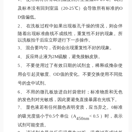
及标本没有回到室温（20-25℃）会导致所有标准的O
D值偏低。
2、
在洗板过程中如果出现板孔干燥的情况，则会伴
随着出现标准曲线不成线性，重复性不好的现象。所
以洗板拍干后应立即进行下一步操作。
3、
混合要均匀，否则会出现重复性不好的现象。
4、
反应终止液为
2M硫酸，避免接触皮肤。
5、
不要使用过了有效日期的试剂盒，稀释或搀杂使
用会引起灵敏度、
OD值的变化。不要交换使用不同批
号的盒中试剂。
6、
不用的微孔板放进自封袋密封；标准物质和无色
的发色剂对光敏感，因此要避免直接暴露在光线下。
7、
显色液若有任何颜色表明变质，应当弃之。
0标准
的吸光度值小于0.5
个单位（
A
< 0.5
）时
，表示
450nm
试剂可能变质。