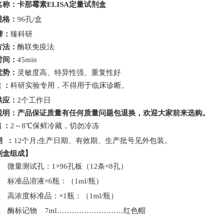
名称：
卡那霉素
ELISA
定量
试剂盒
规格：
96
孔
/
盒
牌：
臻科研
方法：
酶联免疫法
时间：
45min
优势：
灵敏度高、特异性强、重复性好
途
：
科研实验专用，不得用于临床诊断。
供应：
2
个工作日
说明：产品保证质量有任何质量问题包退换，欢迎大家前来选购。
储
：
2
～
8
℃保鲜冷藏，
切勿冷冻
期
：
12
个月
;
生产日期、有效期、生产批号见外包装。
剂盒组成
】
1、
微量测试孔：
1
×
96
孔板（
12
条×
8
孔）
2、
标准品溶液
×
6
瓶：（
1ml/
瓶）
3、
高浓度标准品：
×
1
瓶：（
1ml/
瓶）
4、
酶标记物
7ml
………………
………
红色帽