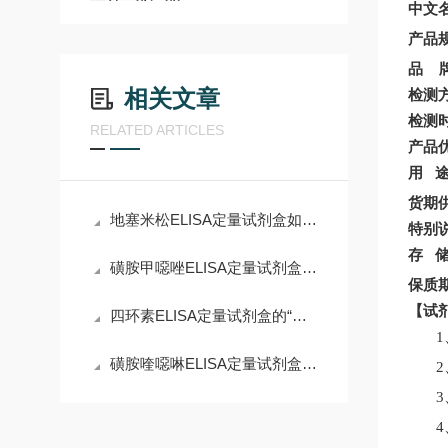
中文
产品
品
相关文章
检测
检测
RELATED ARTICLES
产品
用
货期
地塞米松ELISA定量试剂盒如何避免假阳性
特别
存
磺胺甲噁唑ELISA定量试剂盒的特异性保障机制
保质
【
试
四环素ELISA定量试剂盒的“干扰排除术”
磺胺喹噁啉ELISA定量试剂盒技术解析