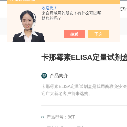
欢迎您！
当前位置：
首页
产品中心
ELISA试
来自局域网的朋友！有什么可以帮
助您的吗？
卡那霉素ELISA定量试剂
产品简介
卡那霉素ELISA定量试剂盒是我司酶联免疫
迎广大新老客户前来选购。
产品型号：96T