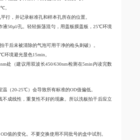
8
℃
。
孔平行，并记录标准孔和样本孔所在的位置。
作液
50
µl
/
孔
。轻轻振荡混匀，用盖板膜盖板，
25
℃环境
拍干后未被清除的气泡可用干净的枪头
刺
破）。
℃环境避光显色
15
min
。
0nm
处（建议用双波长
450/630nm
检测在
5min
内读完数
室温（20-25℃）会导致所有标准的OD值偏低。
线不成线性，重复性不好的现象。所以洗板拍干后应立
、
OD值的变化。不要交换使用不同批号的盒中试剂。