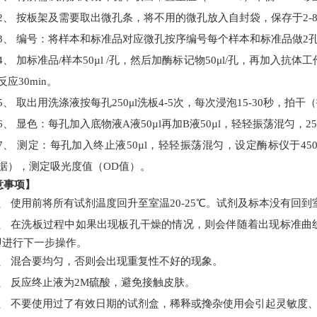
2、
按板架及需要取出微孔条，将不用的微孔放入自封袋，保存于
2-
3、
编号：将样本和标准品对应微孔按序编号每个样本和标准品做
2
4、
加
标准品
/
样本
50
µl
/
孔
，然后加
酶标记物
50μl/
孔
，再加入
抗体工
反应
30min
。
5、
取出用洗涤液按每孔
250
μl
洗板
4-
5
次，每次浸泡
15-30
秒，拍干
（
6、
显色：每孔加入底物液
A
液
50
µl
再加
B
液
50
µl
，轻轻振荡混匀，
25
7、
测定：每孔加入终止液
50
µl
，轻轻振荡混匀，设定酶标仪于
45
据），测定吸光度值（
OD
值）。
意事项】
1、
使用前将所有试剂温度回升至室温
20-25℃。试剂及标本没有回到
2、
在洗板过程中如果出现板孔干燥的情况，则会伴随着出现标准曲
即进行下一步操作。
3、
混合要均匀，否则会出现重复性不好的现象。
4、
反应终止液为
2M硫酸，避免接触皮肤。
5、
不要使用过了有效日期的试剂盒，稀释或搀杂使用会引起灵敏度