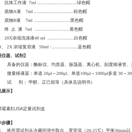
5、
抗体工作液
7ml
………………
………绿
色帽
6、
底物
A
液
7ml
………………
………棕
色帽
7、
底物
B
液
7m
l ……………………
黑色帽
8、
终
止
液
7m
l ……………………
黄色帽
9、
20X
浓缩洗涤液
40 ml
…………
……白色
帽
0、
2
X
浓缩复溶液
50ml ·
…………
……
蓝色帽
用仪器、试剂
】
具备的仪器：酶标仪、均质器、振荡器、离心机、刻度移液管、
微量移液器：单道
20μl
～
200μl
、单道
100μl
～
1000μl
多道
30
～
30
试
剂：
甲醇
、正己烷
等（具体见说明书）
品展示
】
作步骤
】
1、
将所需试剂从冷藏环境中取出，置室温（
20-25
℃）平衡
30min
以