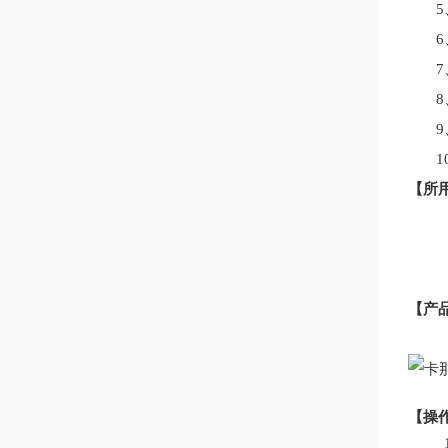
1
【
所
【
产
【
操