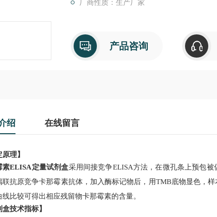
厂商性质：生产厂家
产品咨询
介绍
在线留言
定原理】
霉素
ELISA
定量
试剂盒
采用间接竞争
ELISA
方法，在微孔条上预包被
偶联抗原竞争
卡那霉素
抗体，加入酶标
记物
后，用
TMB
底物显色，样
曲线比较可得出相应残留物
卡那霉素
的含量。
剂盒技术指标】