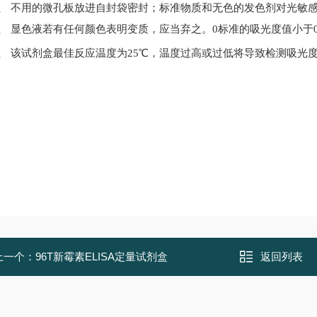
6、
不用的微孔板放进自封袋密封；标准物质和无色的发色剂对光敏
7、
显色液若有任何颜色表明变质，应当弃之。
0标准的吸光度值小于0
8、
该试剂盒最佳反应温度为
25
℃
，温度过高或过低将导致检测吸光
上一个：
96T新霉素ELISA定量试剂盒
返回列表