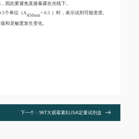
感，因此要避免直接暴露在光线下。
.5
个单位（
A
< 0.5
）时
，表示试剂可能变质。
450nm
度值和灵敏度发生变化
。
下一个：
96T大观霉素ELISA定量试剂盒