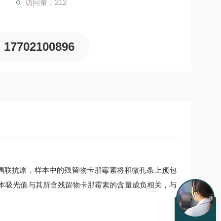
访问量：212
17702100896
偶联抗原，样本中的残留物
卡那霉素
将和微孔条上预包
本吸光值与其所含残留物
卡那霉素
的含量成负相关，与