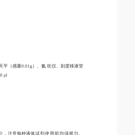
天平（感量
0.01g
）、氮
吹仪、刻度移液管
0 μl
上
，
注意每种液
体试剂使用前均须
摇匀。