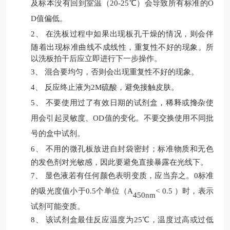
及标本没有回到室温（20-25℃）会导致所有标准的O
D值偏低。
2、
在洗板过程中如果出现板孔干燥的情况，则会伴
随着出现标准曲线不成线性，重复性不好的现象。所
以洗板拍干后应立即进行下一步操作。
3、
混合要均匀，否则会出现重复性不好的现象。
4、
反应终止液为
2M硫酸，避免接触皮肤。
5、
不要使用过了有效日期的试剂盒，稀释或搀杂使
用会引起灵敏度、
OD值的变化。不要交换使用不同批
号的盒中试剂。
6、
不用的微孔板放进自封袋密封；标准物质和无色
的发色剂对光敏感，因此要避免直接暴露在光线下。
7、
显色液若有任何颜色表明变质，应当弃之。
0标准
的吸光度值小于0.5
个单位（
A
< 0.5
）时
，表示
450nm
试剂可能变质。
8、
该试剂盒最佳反应温度为
25
℃
，温度过高或过低