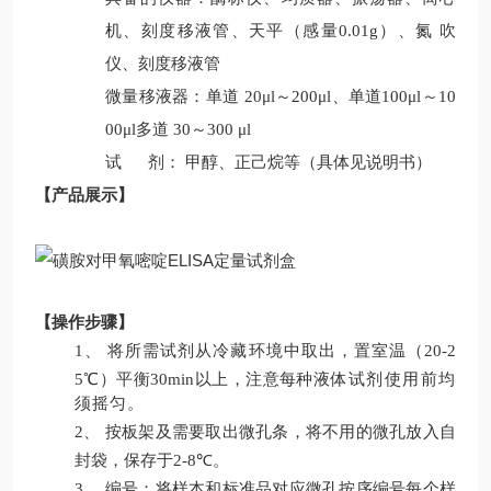
机、刻度移液管、天平（感量
0.01g
）、氮
吹
仪、刻度移液管
微量移液器：单道
20μl
～
200μl
、单道
100μl
～
10
00μl
多道
30
～
300 μl
试
剂：
甲醇
、正己烷
等（具体见说明书）
【
产品展示
】
【
操作步骤
】
1、
将所需试剂从冷藏环境中取出，置室温（
20-2
5
℃）平衡
30min
以上
，
注意每种液
体试剂使用前均
须
摇匀。
2、
按板架及需要取出微孔条，将不用的微孔放入自
封袋，保存于
2-8
℃
。
3、
编号：将样本和标准品对应微孔按序编号每个样