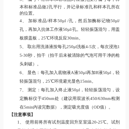
本和标准品做
2
孔平行，并记录标准孔和样本孔所在
的位置。
4、
加
标准品
/
样本
50
µl
/
孔
，然后加
酶标记物
50μl/
孔
，再加入
抗体工作液
50
µl
/
孔
。轻轻振荡混匀，用盖
板膜盖板，
25
℃环境反应
30min
。
5、
取出用洗涤液按每孔
250
μl
洗板
4-
5
次，每次浸泡
1
5-30
秒，拍干
（拍干后未被清除的气泡可用干净的枪
头
刺
破）。
6、
显色：每孔加入底物液
A
液
50
µl
再加
B
液
50
µl
，轻
轻振荡混匀，
25
℃环境避光显色
15
min
。
7、
测定：每孔加入终止液
50
µl
，轻轻振荡混匀，设
定酶标仪于
450nm
处（建议用双波长
450/630nm
检测
在
5min
内读完数据），测定吸光度值（
OD
值）。
【注意事项】
1、
使用前将所有试剂温度回升至室温
20-25℃。试剂