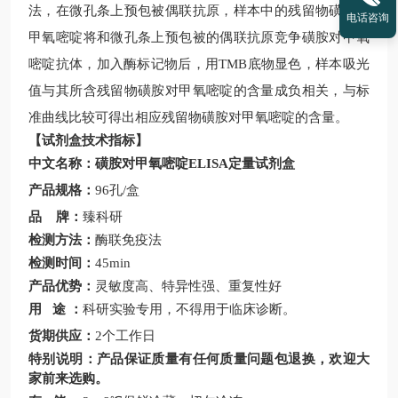
法，在微孔条上预包被偶联抗原，样本中的残留物
磺胺对
电话咨询
甲氧嘧啶
将和微孔条上预包被的偶联抗原竞争
磺胺对甲氧
嘧啶
抗体，加入酶标
记物
后，用
TMB
底物显色，样本吸光
值与其所含残留物
磺胺对甲氧嘧啶
的含量成负相关，与标
准曲线比较可得出相应残留物
磺胺对甲氧嘧啶
的含量。
【试剂盒技术指标】
中文名称：
磺胺对甲氧嘧啶
ELISA
定量
试剂盒
产品
规格：
96
孔
/
盒
品
牌：
臻科研
检测方法：
酶联免疫法
检测时间：
45min
产品优势：
灵敏度高、特异性强、重复性好
用
途
：
科研实验专用，不得用于临床诊断。
货期供应：
2
个工作日
特别说明：产品保证质量有任何质量问题包退换，欢迎大
家前来选购。