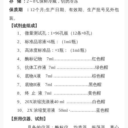
存
储
：
2
～
8
℃保鲜冷藏，
切勿冷冻
保质期
：
12
个月
;
生产日期、有效期、生产批号见外包
装。
【
试剂盒组成
】
1、
微量测试孔：
1
×
96
孔板（
12
条×
8
孔）
2、
标准品溶液
×
6
瓶：（
1ml/
瓶）
3、
高浓度标准品：
×
1
瓶：（
1ml/
瓶）
4、
酶标记物
7ml
………………
………
红色帽
5、
抗体工作液
7ml
………………
………绿
色帽
6、
底物
A
液
7ml
………………
………棕
色帽
7、
底物
B
液
7m
l ……………………
黑色帽
8、
终
止
液
7m
l ……………………
黄色帽
9、
20X
浓缩洗涤液
40 ml
…………
……白色
帽
10、
2
X
浓缩复溶液
50ml ·
…………
……
蓝色帽
【
所用仪器、试剂
】
具备的仪器：酶标仪、均质器、振荡器、离心