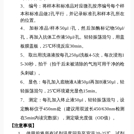
3、
编号：将样本和标准品对应微孔按序编号每个样
本和标准品做
2
孔平行，并记录标准孔和样本孔所在
的位置。
4、
加
标准品
/
样本
50
µl
/
孔
，然后加
酶标记物
50μl/
孔
，再加入
抗体工作液
50
µl
/
孔
。轻轻振荡混匀，用盖
板膜盖板，
25
℃环境反应
30min
。
5、
取出用洗涤液按每孔
250
μl
洗板
4-
5
次，每次浸泡
1
5-30
秒，拍干
（拍干后未被清除的气泡可用干净的枪
头
刺
破）。
6、
显色：每孔加入底物液
A
液
50
µl
再加
B
液
50
µl
，轻
轻振荡混匀，
25
℃环境避光显色
15
min
。
7、
测定：每孔加入终止液
50
µl
，轻轻振荡混匀，设
定酶标仪于
450nm
处（建议用双波长
450/630nm
检测
在
5min
内读完数据），测定吸光度值（
OD
值）。
【注意事项】
1、
使用前将所有试剂温度回升至室温
20-25℃。试剂