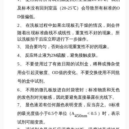
及标本没有回到室温（20-25℃）会导致所有标准的O
D值偏低。
2、
在洗板过程中如果出现板孔干燥的情况，则会伴
随着出现标准曲线不成线性，重复性不好的现象。所
以洗板拍干后应立即进行下一步操作。
3、
混合要均匀，否则会出现重复性不好的现象。
4、
反应终止液为
2M硫酸，避免接触皮肤。
5、
不要使用过了有效日期的试剂盒，稀释或搀杂使
用会引起灵敏度、
OD值的变化。不要交换使用不同批
号的盒中试剂。
6、
不用的微孔板放进自封袋密封；标准物质和无色
的发色剂对光敏感，因此要避免直接暴露在光线下。
7、
显色液若有任何颜色表明变质，应当弃之。
0标准
的吸光度值小于0.5
个单位（
A
< 0.5
）时
，表示
450nm
试剂可能变质。