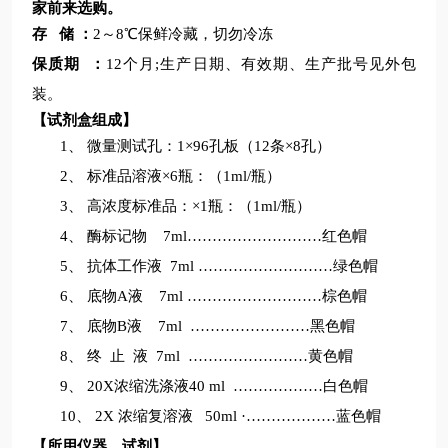
家前来选购。
存
储
：
2
～
8
℃保鲜冷藏，
切勿冷冻
保质期
：
12
个月
;
生产日期、有效期、生产批号见外包
装。
【
试剂盒组成
】
1、
微量测试孔：
1
×
96
孔板（
12
条×
8
孔）
2、
标准品溶液
×
6
瓶：（
1ml/
瓶）
3、
高浓度标准品：
×
1
瓶：（
1ml/
瓶）
4、
酶标记物
7ml
………………
………
红色帽
5、
抗体工作液
7ml
………………
………绿
色帽
6、
底物
A
液
7ml
………………
………棕
色帽
7、
底物
B
液
7m
l ……………………
黑色帽
8、
终
止
液
7m
l ……………………
黄色帽
9、
20X
浓缩洗涤液
40 ml
…………
……白色
帽
10、
2
X
浓缩复溶液
50ml ·
…………
……
蓝色帽
【
所用仪器、试剂
】