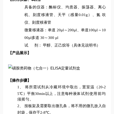
具备的仪器：酶标仪、均质器、振荡器、离心
机、刻度移液管、天平（感量
0.01g
）、氮
吹
仪、刻度移液管
微量移液器：单道
20μl
～
200μl
、单道
100μl
～
10
00μl
多道
30
～
300 μl
试
剂：
甲醇
、正己烷
等（具体见说明书）
【
产品展示
】
【
操作步骤
】
1、
将所需试剂从冷藏环境中取出，置室温（
20-2
5
℃）平衡
30min
以上
，
注意每种液
体试剂使用前均
须
摇匀。
2、
按板架及需要取出微孔条，将不用的微孔放入自
封袋，保存于
2-8
℃
。