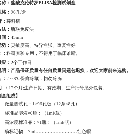
名称：
盐酸克伦特罗
ELISA
检测试剂盒
规格：
96
孔
/
盒
牌：
臻科研
方法：
酶联免疫法
时间：
45min
优势：
灵敏度高、特异性强、重复性好
途
：
科研实验专用，不得用于临床诊断。
供应：
2
个工作日
说明：产品保证质量有任何质量问题包退换，欢迎大家前来选购。
储
：
2
～
8
℃保鲜冷藏，
切勿冷冻
期
：
12
个月
;
生产日期、有效期、生产批号见外包装。
剂盒组成
】
1、
微量测试孔：
1
×
96
孔板（
12
条×
8
孔）
2、
标准品溶液
×
6
瓶：（
1ml/
瓶）
3、
高浓度标准品：
×
1
瓶：（
1ml/
瓶）
4、
酶标记物
7ml
………………
………
红色帽