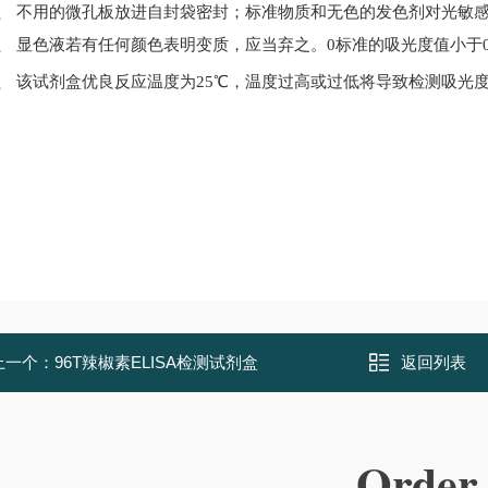
6、
不用的微孔板放进自封袋密封；标准物质和无色的发色剂对光敏
7、
显色液若有任何颜色表明变质，应当弃之。
0标准的吸光度值小于0
8、
该试剂盒优良反应温度为
25
℃
，温度过高或过低将导致检测吸光
上一个：
96T辣椒素ELISA检测试剂盒
返回列表
Order