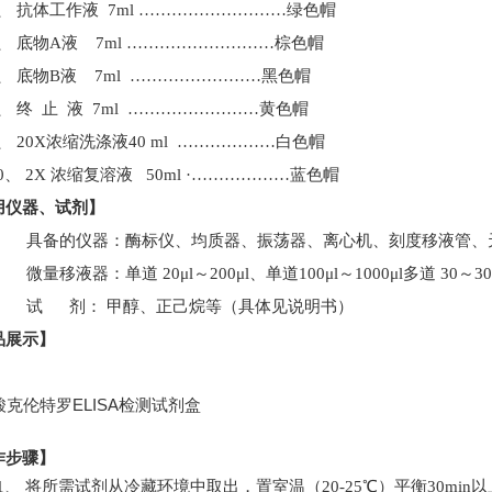
5、
抗体工作液
7ml
………………
………绿
色帽
6、
底物
A
液
7ml
………………
………棕
色帽
7、
底物
B
液
7m
l ……………………
黑色帽
8、
终
止
液
7m
l ……………………
黄色帽
9、
20X
浓缩洗涤液
40 ml
…………
……白色
帽
0、
2
X
浓缩复溶液
50ml ·
…………
……
蓝色帽
用仪器、试剂
】
具备的仪器：酶标仪、均质器、振荡器、离心机、刻度移液管、
微量移液器：单道
20μl
～
200μl
、单道
100μl
～
1000μl
多道
30
～
30
试
剂：
甲醇
、正己烷
等（具体见说明书）
品展示
】
作步骤
】
1、
将所需试剂从冷藏环境中取出，置室温（
20-25
℃）平衡
30min
以