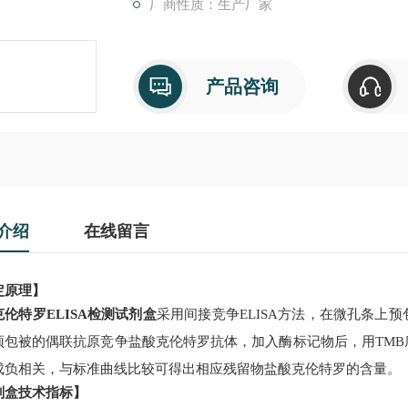
厂商性质：生产厂家
产品咨询
介绍
在线留言
定原理】
克伦特罗
ELISA
检测试剂盒
采用间接竞争
ELISA
方法，在微孔条上预
预包被的偶联抗原竞争
盐酸克伦特罗
抗体，加入酶标
记物
后，用
TMB
成负相关，与标准曲线比较可得出相应残留物
盐酸克伦特罗
的含量。
剂盒技术指标】