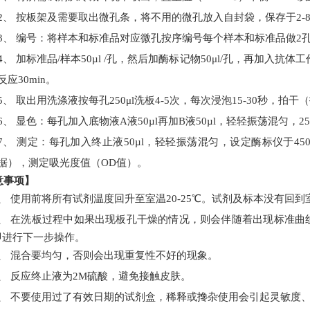
2、
按板架及需要取出微孔条，将不用的微孔放入自封袋，保存于
2-
3、
编号：将样本和标准品对应微孔按序编号每个样本和标准品做
2
4、
加
标准品
/
样本
50
µl
/
孔
，然后加
酶标记物
50μl/
孔
，再加入
抗体工
反应
30min
。
5、
取出用洗涤液按每孔
250
μl
洗板
4-
5
次，每次浸泡
15-30
秒，拍干
（
6、
显色：每孔加入底物液
A
液
50
µl
再加
B
液
50
µl
，轻轻振荡混匀，
25
7、
测定：每孔加入终止液
50
µl
，轻轻振荡混匀，设定酶标仪于
45
据），测定吸光度值（
OD
值）。
意事项】
1、
使用前将所有试剂温度回升至室温
20-25℃。试剂及标本没有回到
2、
在洗板过程中如果出现板孔干燥的情况，则会伴随着出现标准曲
即进行下一步操作。
3、
混合要均匀，否则会出现重复性不好的现象。
4、
反应终止液为
2M硫酸，避免接触皮肤。
5、
不要使用过了有效日期的试剂盒，稀释或搀杂使用会引起灵敏度