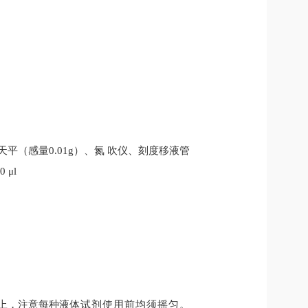
天平（感量
0.01g
）、氮
吹仪、刻度移液管
0 μl
上
，
注意每种液
体试剂使用前均须
摇匀。