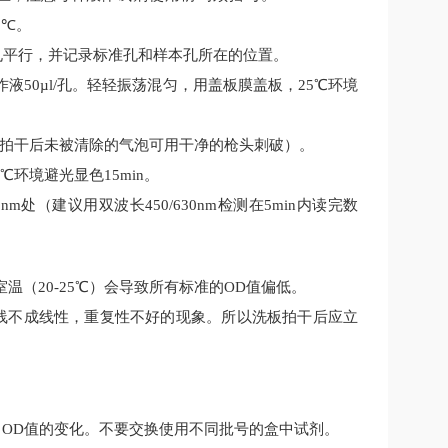
8
℃
。
孔平行，并记录标准孔和样本孔所在的位置。
作液
50
µl
/
孔
。轻轻振荡混匀，用盖板膜盖板，
25
℃环境
拍干后未被清除的气泡可用干净的枪头
刺
破）。
℃环境避光显色
15
min
。
0nm
处（建议用双波长
450/630nm
检测在
5min
内读完数
室温（20-25℃）会导致所有标准的OD值偏低。
线不成线性，重复性不好的现象。所以洗板拍干后应立
、
OD值的变化。不要交换使用不同批号的盒中试剂。