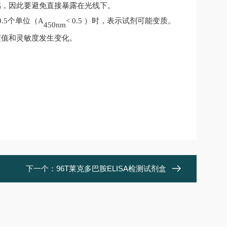
感，因此要避免直接暴露在光线下。
.5
个单位（
A
< 0.5
）时
，表示试剂可能变质。
450nm
度值和灵敏度发生变化
。
下一个：
96T莱克多巴胺ELISA检测试剂盒