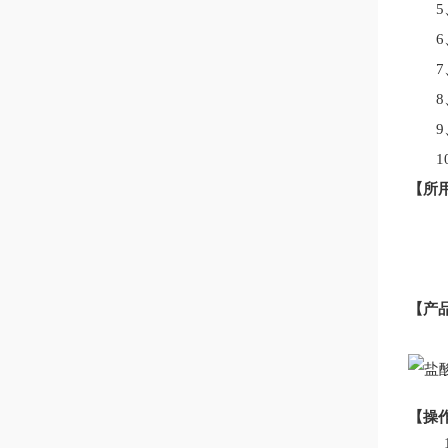
1
【
所
【
产
【
操