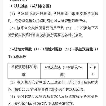
试剂准备（试剂准备区）
1.
（
1）从冰箱中取出试剂盒, 从试剂盒中取出实验所需试
剂，充分融化混匀并瞬时离心以去除管壁附着液体。
（
2）核算当次实验所需要的反应数（n），并根据如下表
所示反应体系计算当次实验所需要的各种试剂量。
阴性对照数（
）
阳性对照数（
）
误差预留量（
n =
1T
+
1T
+
1
）
样本数
T
+
单反液配制表
每
反应液
（
酶及
(
20
μ
PCR
UNG
Taq
份
L
酶）
)
（
3）在无菌离心管中加入上述试剂，充分混匀后瞬时离
心。按照20μL/管分装量将试剂分装至PCR反应管。
（
4）盖紧PCR反应管盖后将PCR反应管转移至样本处理
区。剩余试剂放回-20℃以下冰箱冷冻保存。