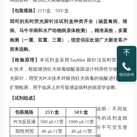
商品名称：
猪伪狂犬病毒核酸
PCR
检测
试剂盒
【包装规格】
25T/
盒、
50T/
盒
我司的实时荧光探针法试剂盒种类齐全（涵盖禽病、猪
病、马牛羊病和水产动物病原体检测），精准高效，多重
现
检测（一重、双重、三重），
货供应欢迎广大新老客户
前来选购。
【检验原理】
本试剂盒采用
TaqMan
探针法实时荧光
PC
R
技术，根据
猪伪狂犬病毒核酸
基因设计特异性引物和荧
电话咨询
光探针，用荧光
PCR
技术对
猪伪狂犬病毒
的核酸进行体外
扩增检测，用于临床上对可疑感染病料的病原学诊断。
【试剂组成】
说明：不同批
包装规格
25T/
盒
50T/
盒
号的试剂盒组
PCR反应液
500 μL×1管
1000 μL×1管
分不可交互使
阳性对照
40 μL×1管
40 μL×1管
用