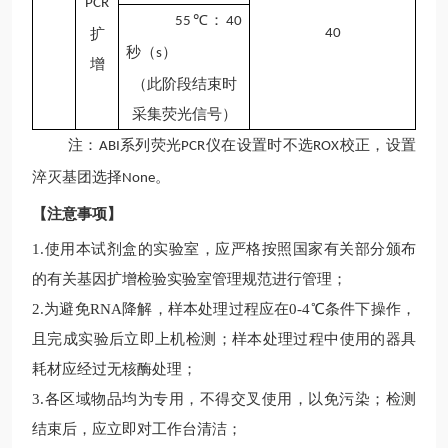
PCR
：
55℃
4
0
扩
4
0
秒（
）
s
增
（此阶段结束时
采集荧光信号）
注：
系列荧光
仪在设置时不选
校正，设置
ABI
PCR
ROX
淬灭基团选择
。
None
【注意事项】
1.
使用本试剂盒的实验室，应严格按照国家有关部分颁布
的有关基因扩增检验实验室管理规范进行管理；
2.
为避免
RNA降解，样本处理过程应在0-4℃条件下操作，
且完成实验后立即上机检测；样本处理过程中使用的器具
耗材应经过无核酶处理；
3.
各区域物品均为专用，不得交叉使用，以免污染；检测
结束后，应立即对工作台清洁；