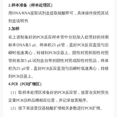
2.
样本准备（样本处理区）
用
DNA/RNA提取试剂盒提取核酸即可，具体操作按照其试
剂盒说明书
加样
3.
在上述制备好的
PCR反应样本管中分别加入处理好的待测
标本DNA各5 μl、终体积25 μl/管，盖好PCR反应盖混匀后
瞬时低速离心，转移到PCR仪器上。阴性对照和阳性对照
管则各加5 μL试剂盒自带的阴性对照或阳性对照品，终体
积为25 μl/管，盖好PCR反应盖混匀后瞬时低速离心，转移
到PCR仪器上。
（
扩增区）
4.PCR
PCR
（
1）取样本处理区准备好的PCR反应管，放置在实时荧光
定量PCR仪样品槽相应位置，并记录放置顺序。
（
2）按下表设置仪器核酸扩增相关参数进行PCR扩增。