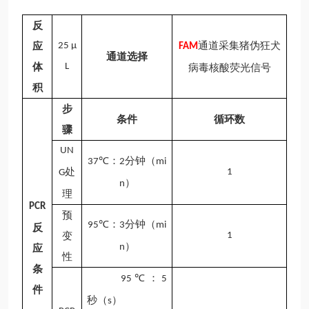
反
通道采集
猪伪狂犬
应
25 μ
FAM
通道选择
体
L
病毒核酸
荧光信号
积
步
条件
循环数
骤
UN
：
分钟（
37
℃
2
mi
处
1
G
）
n
理
PCR
预
℃
：
分钟（
95
3
mi
反
变
1
）
n
应
性
条
：
95℃
5
件
秒（
）
s