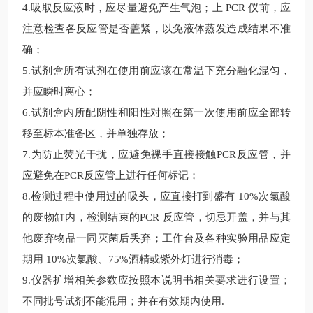
4.
吸取反应液时，应尽量避免产生气泡；上
PCR 仪前，应
注意检查各反应管是否盖紧，以免液体蒸发造成结果不准
确；
5.
试剂盒所有试剂在使用前应该在常温下充分融化混匀，
并应瞬时离心；
6.
试剂盒内所配阴性和阳性对照在第一次使用前应全部转
移至标本准备区，并单独存放；
7.
为防止荧光干扰，应避免裸手直接接触
PCR反应管，并
应避免在PCR反应管上进行任何标记；
8.
检测过程中使用过的吸头，应直接打到盛有
10%次氯酸
的废物缸内，检测结束的PCR 反应管，切忌开盖，并与其
他废弃物品一同灭菌后丢弃；工作台及各种实验用品应定
期用 10%次氯酸、75%酒精或紫外灯进行消毒；
9.
仪器扩增相关参数应按照本说明书相关要求进行设置；
不同批号试剂不能混用；并在有效期内使用
.