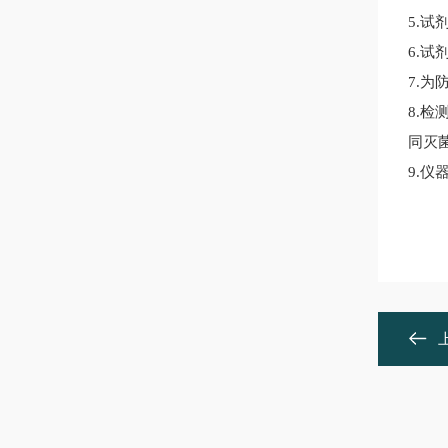
5.
试
6.
试
7.
为
8.
检
同灭
9.
仪