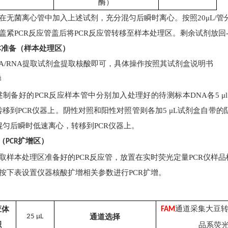
酶）
）在无菌离心管中加入上述试剂，充分混匀后瞬时离心。按照20μL/管
）盖紧PCR反应管盖后将PCR反应管转移至样本处理区。剩余试剂放回
本准备（样本处理区）
NA/RNA提取试剂盒提取核酸即可，具体操作按照其试剂盒说明书
样
述制备好的
PCR反应样本管中分别加入处理好的待测标本DNA各5 μl
移到PCR仪器上。阴性对照和阳性对照管则各加5 μL试剂盒自带的阴
混匀后瞬时低速离心，转移到PCR仪器上。
（
扩增区）
PCR
）取样本处理区准备好的PCR反应管，放置在实时荧光定量PCR仪样
）按下表设置仪器核酸扩增相关参数进行PCR扩增。
通道采集
大豆
应体
FAM
25 μL
通道选择
积
品系
荧