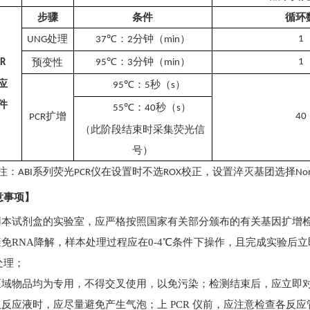
步骤
条件
循环
处理
：
分钟（
）
1
UNG
37
℃
2
min
℃
：
分钟（
）
预变性
1
R
95
3
min
应
：
秒（
）
95℃
5
s
件
：
秒（
）
55℃
4
0
s
扩增
4
0
PCR
（此阶段结束时采集荧光信
号）
注：
系列荧光
仪在设置时不选
校正，设置淬灭基团选择
ABI
PCR
ROX
No
意事项】
用本试剂盒的实验室，应严格按照国家有关部分颁布的有关基因扩增
避免
RNA降解，样本处理过程应在0-4℃条件下操作，且完成实验后
处理；
区域物品均为专用，不得交叉使用，以免污染；检测结束后，应立即
取反应液时，应尽量避免产生气泡；上
PCR 仪前，应注意检查各反