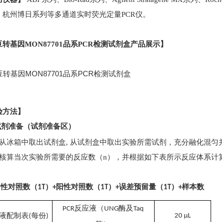
、杭州博日系列等多通道实时荧光定量PCR仪。
豆转基因
MON87701品系PCR
检测
试剂盒
产品展示】
验方法】
试剂准备（试剂准备区）
）从冰箱中取出试剂盒, 从试剂盒中取出实验所需试剂，充分融化混
）核算当次实验所需要的反应数（n），并根据如下表所示反应体系计
阴性对照数（
）
阳性对照数（
）
误差预留量（
）
样本数
1T
+
1T
+
1T
+
反应液
（
酶及
PCR
UNG
Taq
液配制表
每
份
20
μL
(
)