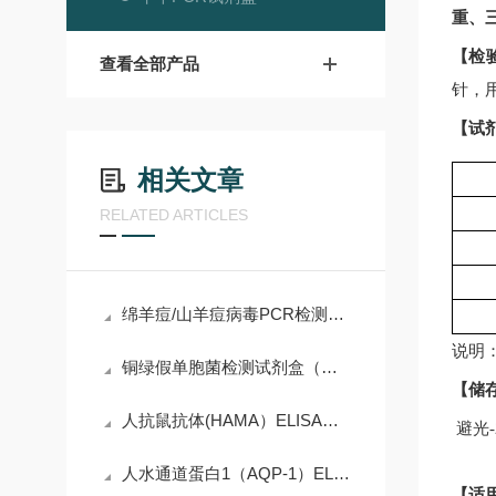
重、
【检
查看全部产品
针，
【试
相关文章
RELATED ARTICLES
绵羊痘/山羊痘病毒PCR检测试剂盒简介
说明
铜绿假单胞菌检测试剂盒（实时荧光PCR法）
【储
人抗鼠抗体(HAMA）ELISA试剂盒简介
避光
人水通道蛋白1（AQP-1）ELISA试剂盒说明书
【适