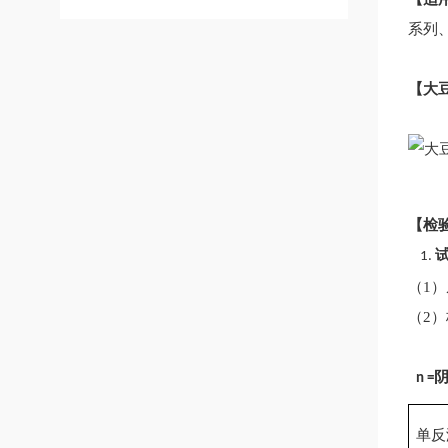
系列
【
大
【检
1.
（
1
（
2
n =
单反