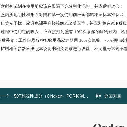
剂盒所有试剂在使用前应该在常温下充分融化混匀，并应瞬时离心；
剂盒内所配阴性和阳性对照在第一次使用前应全部转移至标本准备区
防止荧光干扰，应避免裸手直接接触
PCR反应管，并应避免在PCR反
测过程中使用过的吸头，应直接打到盛有
10%次氯酸的废物缸内，检
菌后丢弃；工作台及各种实验用品应定期用 10%次氯酸、75%酒精
器扩增相关参数应按照本说明书相关要求进行设置；不同批号试剂不
上一个：
50T鸡源性成分（Chicken）PCR检测试剂盒
返回列表