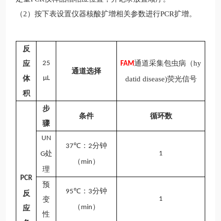
（
2）按下表设置仪器核酸扩增相关参数进行PCR扩增。
反
通道采集
包虫病（
hy
应
25
FAM
通道选择
体
μL
datid disease)
荧光信号
积
步
条件
循环数
骤
UN
：
分钟
37
℃
2
处
1
G
（
）
min
理
PCR
预
℃
：
分钟
95
3
反
变
1
（
）
min
应
性