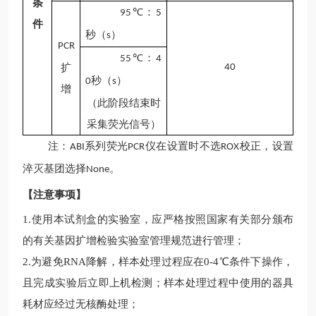
条
：
95℃
5
件
秒（
）
s
PCR
：
55℃
4
扩
4
0
秒（
）
0
s
增
（此阶段结束时
采集荧光信号）
注：
系列荧光
仪在设置时不选
校正，设置
ABI
PCR
ROX
淬灭基团选择
。
None
【注意事项】
1.
使用本试剂盒的实验室，应严格按照国家有关部分颁布
的有关基因扩增检验实验室管理规范进行管理；
2.
为避免
RNA降解，样本处理过程应在0-4℃条件下操作，
且完成实验后立即上机检测；样本处理过程中使用的器具
耗材应经过无核酶处理；