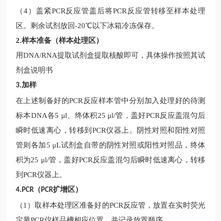
（
4）盖紧PCR反应管盖后将PCR反应管转移至样本处理
区。剩余试剂放回-20℃以下冰箱冷冻保存。
2.
样本准备（样本处理区）
用
DNA/RNA提取试剂盒提取核酸即可，具体操作按照其试
剂盒说明书
加样
3.
在上述制备好的
PCR反应样本管中分别加入处理好的待测
标本DNA各5 μl、终体积25 μl/管，盖好PCR反应盖混匀后
瞬时低速离心，转移到PCR仪器上。阴性对照和阳性对照
管则各加5 μL试剂盒自带的阴性对照或阳性对照品，终体
积为25 μl/管，盖好PCR反应盖混匀后瞬时低速离心，转移
到PCR仪器上。
（
扩增区）
4.PCR
PCR
（
1）取样本处理区准备好的PCR反应管，放置在实时荧光
定量PCR仪样品槽相应位置，并记录放置顺序。