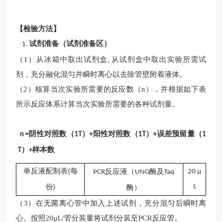
【检验方法】
试剂准备（试剂准备区）
1.
（
1）从冰箱中取出试剂盒, 从试剂盒中取出实验所需试
剂，充分融化混匀并瞬时离心以去除管壁附着液体。
（
2）核算当次实验所需要的反应数（n），并根据如下表
所示反应体系计算当次实验所需要的各种试剂量。
阴性对照数（
）
阳性对照数（
）
误差预留量（
n =
1T
+
1T
+
1
）
样本数
T
+
单反液配制表
每
反应液
（
酶及
(
20
μ
PCR
UNG
Taq
份
L
酶）
)
（
3）在无菌离心管中加入上述试剂，充分混匀后瞬时离
心。按照20μL/管分装量将试剂分装至PCR反应管。