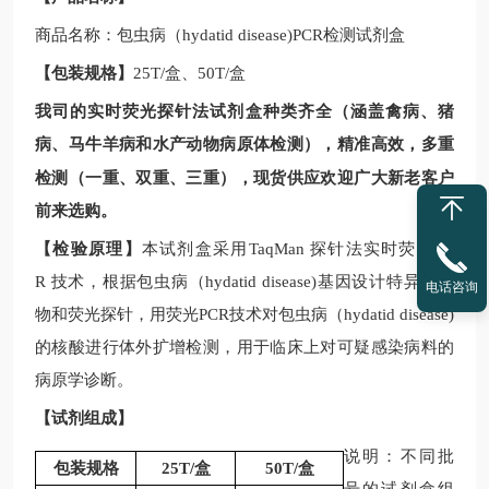
商品名称：
包虫病（
hydatid disease)PCR
检测
试剂盒
【包装规格】
25T/
盒、
50T/
盒
我司的实时荧光探针法试剂盒种类齐全（涵盖禽病、猪
病、马牛羊病和水产动物病原体检测），精准高效，多重
现
检测（一重、双重、三重），
货供应欢迎广大新老客户
前来选购。
【检验原理】
本试剂盒采用
TaqMan
探针法实时荧光
PC
R
技术，根据
包虫病（
hydatid disease)
基因设计特异性引
电话咨询
物和荧光探针，用荧光
PCR
技术对
包虫病（
hydatid disease)
的核酸进行体外扩增检测，用于临床上对可疑感染病料的
病原学诊断。
【试剂组成】
说明：不同批
包装规格
25T/
盒
50T/
盒