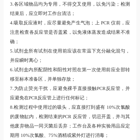
3.
各区域物品均为专用，不得交叉使用，以免污染；检测
结束后，应立即对工作台清洁；
4.
吸取反应液时，应尽量避免产生气泡；上
PCR 仪前，应
注意检查各反应管是否盖紧，以免液体蒸发造成结果不准
确；
5.
试剂盒所有试剂在使用前应该在常温下充分融化混匀，
并应瞬时离心；
6.
试剂盒内所配阴性和阳性对照在第一次使用前应全部转
移至标本准备区，并单独存放；
7.
为防止荧光干扰，应避免裸手直接接触
PCR反应管，并
应避免在PCR反应管上进行任何标记；
8.
检测过程中使用过的吸头，应直接打到盛有
10%次氯酸
的废物缸内，检测结束的PCR 反应管，切忌开盖，并与其
他废弃物品一同灭菌后丢弃；工作台及各种实验用品应定
期用 10%次氯酸、75%酒精或紫外灯进行消毒；