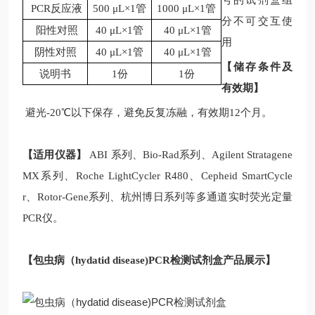
号的试剂盒组
PCR反应液
500 μL×1管
1000 μL×1管
分不可交互使
阳性对照
40 μL×1管
40 μL×1管
用
阴性对照
40 μL×1管
40 μL×1管
【储存条件及
说明书
1份
1份
有效期】
避光-20℃以下保存，避免反复冻融，有效期12个月。
【适用仪器】
ABI 系列、Bio-Rad系列、Agilent Stratagene
MX系列、Roche LightCycler R480、Cepheid SmartCycle
r、Rotor-Gene系列、杭州博日系列等多通道实时荧光定量
PCR仪。
【
包虫病（
hydatid disease)PCR
检测
试剂盒
产品展示】