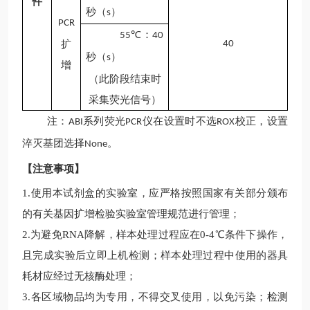
件
秒（
）
s
PCR
：
55℃
4
0
扩
4
0
秒（
）
s
增
（此阶段结束时
采集荧光信号）
注：
系列荧光
仪在设置时不选
校正，设置
ABI
PCR
ROX
淬灭基团选择
。
None
【注意事项】
1.
使用本试剂盒的实验室，应严格按照国家有关部分颁布
的有关基因扩增检验实验室管理规范进行管理；
2.
为避免
RNA降解，样本处理过程应在0-4℃条件下操作，
且完成实验后立即上机检测；样本处理过程中使用的器具
耗材应经过无核酶处理；
3.
各区域物品均为专用，不得交叉使用，以免污染；检测