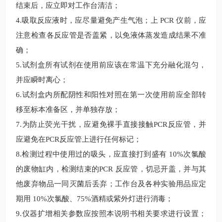
结束后，应立即对工作台清洁；
4.
吸取反应液时，应尽量避免产生气泡；上
PCR 仪前，应
注意检查各反应管是否盖紧，以免液体蒸发造成结果不准
确；
5.
试剂盒所有试剂在使用前应该在常温下充分融化混匀，
并应瞬时离心；
6.
试剂盒内所配阴性和阳性对照在第一次使用前应全部转
移至标本准备区，并单独存放；
7.
为防止荧光干扰，应避免裸手直接接触
PCR反应管，并
应避免在PCR反应管上进行任何标记；
8.
检测过程中使用过的吸头，应直接打到盛有
10%次氯酸
的废物缸内，检测结束的PCR 反应管，切忌开盖，并与其
他废弃物品一同灭菌后丢弃；工作台及各种实验用品应定
期用 10%次氯酸、75%酒精或紫外灯进行消毒；
9.
仪器扩增相关参数应按照本说明书相关要求进行设置；