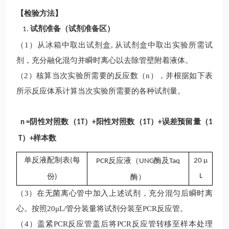
【检验方法】
试剂准备（试剂准备区）
1.
（
1）从冰箱中取出试剂盒, 从试剂盒中取出实验所需试
剂，充分融化混匀并瞬时离心以去除管壁附着液体。
（
2）核算当次实验所需要的反应数（n），并根据如下表
所示反应体系计算当次实验所需要的各种试剂量。
阴性对照数（
）
阳性对照数（
）
误差预留量（
n =
1T
+
1T
+
1
）
样本数
T
+
单反液配制表
每
反应液
（
酶及
(
20
μ
PCR
UNG
Taq
份
L
酶）
)
（
3）在无菌离心管中加入上述试剂，充分混匀后瞬时离
心。按照20μL/管分装量将试剂分装至PCR反应管。
（
4）盖紧PCR反应管盖后将PCR反应管转移至样本处理