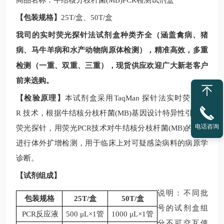
商品名称：
牛结核分枝杆菌
(MB)PCR
检测
试剂盒
【包装规格】
25T/
盒、
50T/
盒
我司的实时荧光探针法试剂盒种类齐全（涵盖禽病、猪
病、马牛羊病和水产动物病原体检测），精准高效，多重
现
检测（一重、双重、三重），
货供应欢迎广大新老客户
前来选购。
【检验原理】
本试剂盒采用
TaqMan
探针法实时荧光
PC
R
技术，根据
牛结核分枝杆菌
(MB)
基因设计特异性引物和
电话咨询
荧光探针，用荧光
PCR
技术对
牛结核分枝杆菌
(MB)
的核酸
进行体外扩增检测，用于临床上对可疑感染病料的病原学
诊断。
【试剂组成】
说明：不同批
包装规格
25T/
盒
50T/
盒
号的试剂盒组
PCR反应液
500 μL×1管
1000 μL×1管
分不可交互使