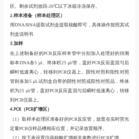
区。剩余试剂放回-20℃以下冰箱冷冻保存。
2.
样本准备（样本处理区）
用
DNA/RNA提取试剂盒提取核酸即可，具体操作按照其试
剂盒说明书
加样
3.
在上述制备好的
PCR反应样本管中分别加入处理好的待测
标本DNA各5 μl、终体积25 μl/管，盖好PCR反应盖混匀后
瞬时低速离心，转移到PCR仪器上。阴性对照和阳性对照
管则各加5 μL试剂盒自带的阴性对照或阳性对照品，终体
积为25 μl/管，盖好PCR反应盖混匀后瞬时低速离心，转移
到PCR仪器上。
（
扩增区）
4.PCR
PCR
（
1）取样本处理区准备好的PCR反应管，放置在实时荧光
定量PCR仪样品槽相应位置，并记录放置顺序。
（
2）按下表设置仪器核酸扩增相关参数进行PCR扩增。