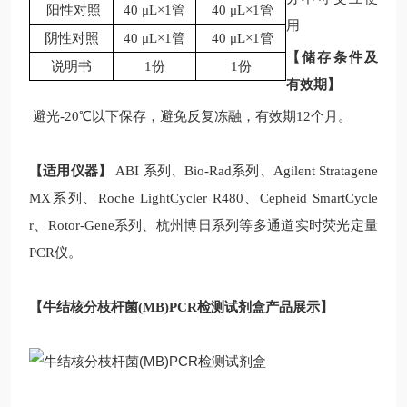
阳性对照
40 μL×1管
40 μL×1管
用
阴性对照
40 μL×1管
40 μL×1管
【储存条件及
说明书
1份
1份
有效期】
避光-20℃以下保存，避免反复冻融，有效期12个月。
【适用仪器】
ABI 系列、Bio-Rad系列、Agilent Stratagene
MX系列、Roche LightCycler R480、Cepheid SmartCycle
r、Rotor-Gene系列、杭州博日系列等多通道实时荧光定量
PCR仪。
【
牛结核分枝杆菌
(MB)PCR
检测
试剂盒
产品展示】