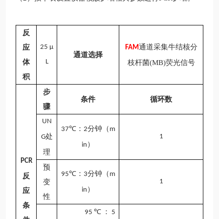
反
通道采集
牛结核分
应
25 μ
FAM
通道选择
体
L
枝杆菌
(MB)
荧光信号
积
步
条件
循环数
骤
UN
：
分钟（
37
℃
2
m
处
1
G
）
in
理
PCR
预
℃
：
分钟（
95
3
m
反
变
1
）
in
应
性
条
：
95℃
5