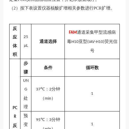
（
2）按下表设置仪器核酸扩增相关参数进行PCR扩增。
反
通道采集
甲型流感病
FAM
应
25
通道选择
毒
亚型
荧光信
H10
(IAV-H10)
体
μL
号
积
步
条件
循环数
骤
UN
：
分钟
G
37
℃
2
1
处
（
）
min
理
PC
预
R
℃
：
分钟
95
3
变
1
反
（
）