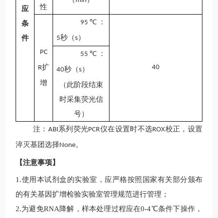
min
性
应
：
95℃
条
秒（
）
件
5
s
PC
：
55℃
扩
4
0
R
秒（
）
4
0
s
增
（此阶段结束
时采集荧光信
号）
注：
系列荧光
仪在设置时不选
校正，设置
ABI
PCR
ROX
淬灭基团选择
。
None
【注意事项】
1.
使用本试剂盒的实验室，应严格按照国家有关部分颁布
的有关基因扩增检验实验室管理规范进行管理；
2.
为避免
RNA降解，样本处理过程应在0-4℃条件下操作，