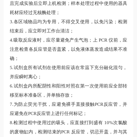
且完成实验后立即上机检测；样本处理过程中使用的器具
耗材应经过无核酶处理；
3.
各区域物品均为专用，不得交叉使用，以免污染；检测
结束后，应立即对工作台清洁；
4.
吸取反应液时，应尽量避免产生气泡；上
PCR 仪前，应
注意检查各反应管是否盖紧，以免液体蒸发造成结果不准
确；
5.
试剂盒所有试剂在使用前应该在常温下充分融化混匀，
并应瞬时离心；
6.
试剂盒内所配阴性和阳性对照在第一次使用前应全部转
移至标本准备区，并单独存放；
7.
为防止荧光干扰，应避免裸手直接接触
PCR反应管，并
应避免在PCR反应管上进行任何标记；
8.
检测过程中使用过的吸头，应直接打到盛有
10%次氯酸
的废物缸内，检测结束的PCR 反应管，切忌开盖，并与其