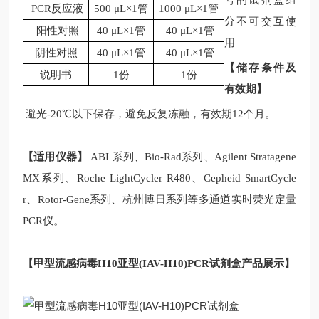
号的试剂盒组
PCR反应液
500 μL×1管
1000 μL×1管
分不可交互使
阳性对照
40 μL×1管
40 μL×1管
用
阴性对照
40 μL×1管
40 μL×1管
【储存条件及
说明书
1份
1份
有效期】
避光-20℃以下保存，避免反复冻融，有效期12个月。
【适用仪器】
ABI 系列、Bio-Rad系列、Agilent Stratagene
MX系列、Roche LightCycler R480、Cepheid SmartCycle
r、Rotor-Gene系列、杭州博日系列等多通道实时荧光定量
PCR仪。
【
甲型流感病毒
H10亚型(IAV-H10)
PCR
试剂盒
产品展示】