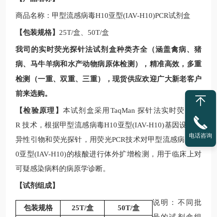
商品名称：
甲型流感病毒
H10亚型(IAV-H10)
PCR
试剂盒
【包装规格】
25T/
盒、
50T/
盒
我司的实时荧光探针法试剂盒种类齐全（涵盖禽病、猪
病、马牛羊病和水产动物病原体检测），精准高效，多重
现
检测（一重、双重、三重），
货供应欢迎广大新老客户
前来选购。
【检验原理】
本试剂盒采用
TaqMan
探针法实时荧光
PC
R
技术，根据
甲型流感病毒
H10亚型(IAV-H10)
基因设计特
电话咨询
异性引物和荧光探针，用荧光
PCR
技术对
甲型流感病毒
H1
0亚型(IAV-H10)
的核酸进行体外扩增检测，用于临床上对
可疑感染病料的病原学诊断。
【试剂组成】
说明：不同批
包装规格
25T/
盒
50T/
盒