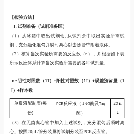
【检验方法】
试剂准备（试剂准备区）
1.
（
1）从冰箱中取出试剂盒, 从试剂盒中取出实验所需试
剂，充分融化混匀并瞬时离心以去除管壁附着液体。
（
2）核算当次实验所需要的反应数（n），并根据如下表
所示反应体系计算当次实验所需要的各种试剂量。
阴性对照数（
）
阳性对照数（
）
误差预留量（
n =
1T
+
1T
+
1
）
样本数
T
+
单反液配制表
每
反应液
（
酶及
(
20
μ
PCR
UNG
Taq
份
L
酶）
)
（
3）在无菌离心管中加入上述试剂，充分混匀后瞬时离
心。按照20μL/管分装量将试剂分装至PCR反应管。