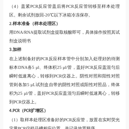
（
4）盖紧PCR反应管盖后将PCR反应管转移至样本处理
区。剩余试剂放回-20℃以下冰箱冷冻保存。
2.
样本准备（样本处理区）
用
DNA/RNA提取试剂盒提取核酸即可，具体操作按照其试
剂盒说明书
加样
3.
在上述制备好的
PCR反应样本管中分别加入处理好的待测
标本DNA各5 μl、终体积25 μl/管，盖好PCR反应盖混匀后
瞬时低速离心，转移到PCR仪器上。阴性对照和阳性对照
管则各加5 μL试剂盒自带的阴性对照或阳性对照品，终体
积为25 μl/管，盖好PCR反应盖混匀后瞬时低速离心，转移
到PCR仪器上。
（
扩增区）
4.PCR
PCR
（
1）取样本处理区准备好的PCR反应管，放置在实时荧光
定量PCR仪样品槽相应位置，并记录放置顺序。