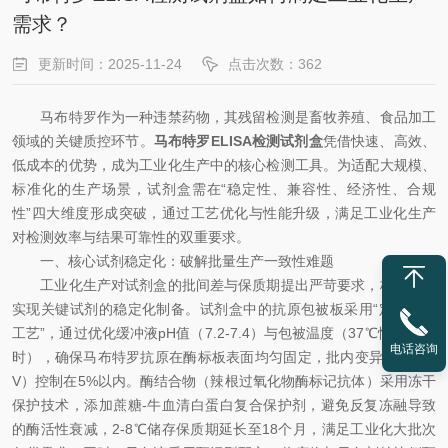
需求？
更新时间：2025-11-24
点击次数：362
马布特罗作为一种违禁药物，其残留检测是畜牧养殖、食品加工
领域的关键质控环节。
马布特罗ELISA检测试剂盒
凭借快速、高效、
低成本的优势，成为工业化生产中的核心检测工具。为适配大规模、
标准化的生产场景，试剂盒需在“稳定性、兼容性、经济性、合规
性”四大维度形成突破，通过工艺优化与性能升级，满足工业化生产
对检测效率与结果可靠性的双重要求。
一、核心试剂稳定化：破解批量生产一致性难题
工业化生产对试剂盒的批间差与保质期提出严苛要求，核心在于
实现关键试剂的稳定化制备。试剂盒中的抗原包被板采用“定向包被
工艺”，通过优化缓冲液pH值（7.2-7.4）与包被温度（37℃恒温12小
电话咨询
时），确保马布特罗抗原在酶标板表面均匀固定，批内变异系数（C
V）控制在5%以内。酶结合物（辣根过氧化物酶标记抗体）采用冻干
保护技术，添加蔗糖-牛血清白蛋白复合保护剂，避免反复冻融导致
的酶活性衰减，2-8℃储存保质期延长至18个月，满足工业化大批次