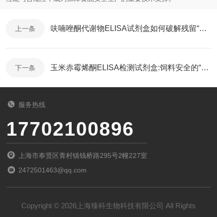
呋喃唑酮代谢物ELISA试剂盒如何破解残留“超标难题”？
上一条
玉米赤霉烯酮ELISA检测试剂盒:饲料安全的“隐形卫士”
下一条
服务热线
17702100896
上海市奉贤区青村镇钱桥路295号2幢227室
2472501463@qq.com
Copyright © 2026上海臻科生物科技有限公司 All Rights