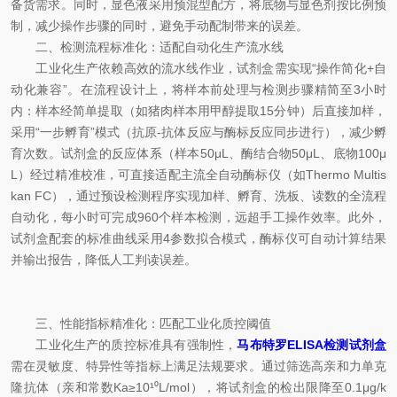
备货需求。同时，显色液采用预混型配方，将底物与显色剂按比例预
制，减少操作步骤的同时，避免手动配制带来的误差。
二、检测流程标准化：适配自动化生产流水线
工业化生产依赖高效的流水线作业，试剂盒需实现“操作简化+自
动化兼容”。在流程设计上，将样本前处理与检测步骤精简至3小时
内：样本经简单提取（如猪肉样本用甲醇提取15分钟）后直接加样，
采用“一步孵育”模式（抗原-抗体反应与酶标反应同步进行），减少孵
育次数。试剂盒的反应体系（样本50μL、酶结合物50μL、底物100μ
L）经过精准校准，可直接适配主流全自动酶标仪（如Thermo Multis
kan FC），通过预设检测程序实现加样、孵育、洗板、读数的全流程
自动化，每小时可完成960个样本检测，远超手工操作效率。此外，
试剂盒配套的标准曲线采用4参数拟合模式，酶标仪可自动计算结果
并输出报告，降低人工判读误差。
三、性能指标精准化：匹配工业化质控阈值
工业化生产的质控标准具有强制性，
马布特罗ELISA检测试剂盒
需在灵敏度、特异性等指标上满足法规要求。通过筛选高亲和力单克
隆抗体（亲和常数Ka≥10¹⁰L/mol），将试剂盒的检出限降至0.1μg/k