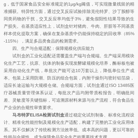
g，低于国家食品安全标准规定的1μg/kg阈值，可实现微量残留的精
准捕获。特异性方面，通过交叉反应试验排除克伦特罗、沙丁胺醇等
同类药物的干扰，交叉反应率均低于3%，避免假阳性结果导致的生
产损失。在基质适应性上，试剂盒针对猪肉、牛肉、肝脏等不同基质
样本优化提取方案，确保在复杂基质中仍能保持稳定的回收率（85%
-115%），满足多品类食品的检测需求。
四、生产与合规适配：保障规模化供应能力
试剂盒的工业化适配还需覆盖生产端与合规端。生产端采用模块
化生产工艺，抗原、抗体的制备实现发酵罐规模化培养，酶标板包被
采用自动化生产线，单批次产能可达10万套以上，降低单位生产成
本。包装上采用防潮、防压的组合包装，内附干燥剂与密封铝箔袋，
适应长途运输与大规模仓储。合规端方面，试剂盒通过ISO 13485医
疗器械质量管理体系认证，每批次产品均附带质检报告，明确批间
差、灵敏度等关键指标，可追溯原材料来源与生产流程，符合食品生
产企业的合规性审查要求。
马布特罗ELISA检测试剂盒
通过稳定化试剂制备、标准化流程设
计、精准化性能控制及规模化生产适配，构建了完整的工业化应用体
系。其不仅解决了传统检测方法效率低、成本高的问题，更以可靠的
性能与合规性，成为保障食品安全生产的重要技术支撑。