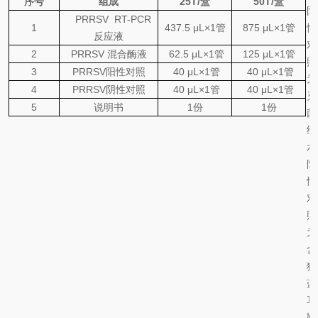
序号
组成
25
T
/
盒
50
T
/
盒
阴
PRRSV
RT-PCR
1
437.5
μL×1
管
875
μL×1
管
性
反应液
对
2
PRRSV
混合酶液
62.5
μL×1
管
125
μL×1
管
照
3
PRRSV
阳性对照
40 μL×1
管
40 μL×1
管
为
4
PRRSV
阴性对照
40 μL×1
管
40 μL×1
管
灭
5
说明书
1
份
1
份
菌
纯
水
阳
性
对
照
为
含
猪
蓝
耳
靶