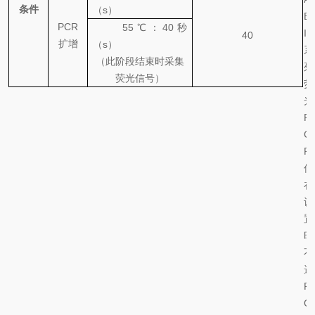
条件
（
s
）
B
PCR
55
℃
：
40
秒
I
40
扩增
（
s
）
系
（此阶段结束时采集
列
荧光信号）
荧
光
P
C
R
仪
在
设
置
时
不
选
R
O