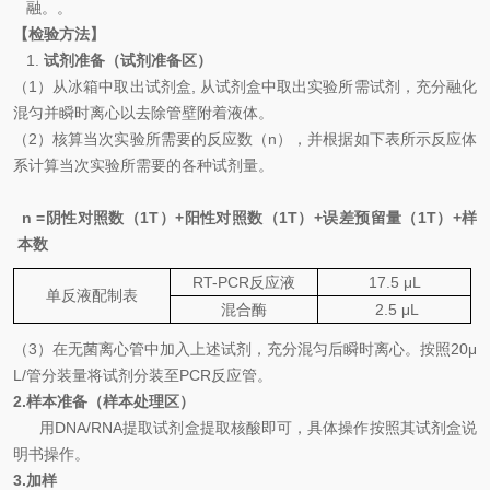
融。
。
【检验方法】
1.
试剂准备（试剂准备区）
（
1
）从冰箱中取出试剂盒
,
从试剂盒中取出实验所需试剂
，
充分融化
混匀并瞬时离心以去除管壁附着液体。
（
2
）核算当次实验所需要的反应数（
n
），并根据如下表所示反应体
系计算当次实验所需要的各种试剂量。
n =
阴性对照数（
1T
）
+
阳性对照数（
1T
）
+
误差预留量（
1T
）
+
样
本数
RT-PCR
反应液
17.5
μL
单反液配制表
混合
酶
2.5
μL
（
3
）
在无菌离心管中加入上述试剂，充分混匀后瞬时离心。按照
20μ
L/
管分装量将试剂分装至
PCR
反应管。
2.
样本准备（样本处理区）
用
DNA
/
RNA
提取试剂盒提取核酸即可
，具体操作按照其试剂盒说
明书操作。
3.
加样