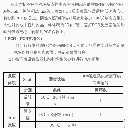
在上述制备好的
PCR
反应样本管中分别加
入处理好的待测标本
RN
A
各
5 μL
、终体积
25 μL/
管，盖好
PCR
反应盖混匀后瞬时低速离心，
转移到
PCR
仪器上。阴性对照和阳性对照管则各加
5 μL
试剂盒自带的
阴性对照或阳性对照品，终体积为
25 μL/
管，盖好
PCR
反应盖混匀后
瞬时低速离心，转移到
PCR
仪器上。
4.PCR
（
PCR
扩增区）
（
1
）取样本处理区准备好的
PCR
反应管，放置在实时荧光定量
PCR
仪样品槽相应位置，并记录放置顺序。
（
2
）按下表设置仪器核酸扩增相关参数进行
PCR
扩增。
反应
FAM
通道采集
猪蓝耳病
25μL
通道选择
体积
病毒信号
步骤
条件
循环数
反转
50
℃
：
10
分钟（
mi
1
录
n
）
预变
95
℃
：
3
分钟（
min
）
1
PCR
性
注
反应
95
℃
：
5
秒
A