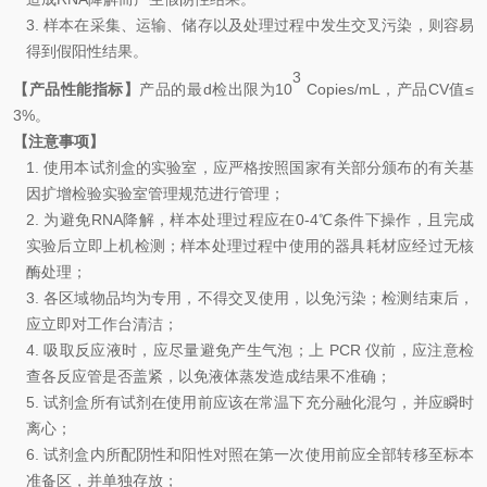
3.
样本在采集、运输、储存以及处理过程中发生交叉污染，则容易
得到假阳性结果。
3
【产品性能指标】
产品的最d检出限为
10
Copies/mL
，产品
CV
值
≤
3
%
。
【注意事项】
1.
使用本试剂盒的实验室，应严格按照国家有关部分颁布的有关基
因扩增检验实验室管理规范进行管理
；
2.
为避免
RNA
降解，样本处理过程应在
0-4℃
条件下操作，且完成
实验后立即上机检测；样本处理过程中使用的器具耗材应经过无核
酶处理
；
3.
各区域物品均为专用，不得交叉使用，以免污染
；
检测结束后，
应立即对工作台清洁
；
4.
吸取反应液时，应尽量避免产生气泡
；
上
PCR
仪前，应注意检
查各反应管是否盖紧，以免液体蒸发造成结果不准确
；
5.
试剂盒所有试剂在使用前应该在常温下充分融化混匀，并应瞬时
离
心；
6.
试剂盒内所配阴性和阳性对照在第一次使用前应全部转移至标本
准备区，并单独存放
；