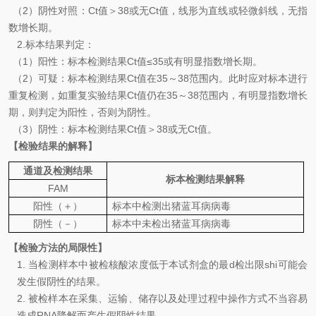
（
2
）
阴性对照：
Ct
值＞
38
或无
Ct
值，线形为直线或轻微斜线，无指
数增长期。
2.
标本结果判定：
（
1
）
阳性：标本检测结果
Ct
值
≤35
或有明显指数增长期。
（
2
）可疑：
标本检测结果
Ct
值在
35
～
38
范围内。此时应对标本进行
重复检测，如重复实验结果
Ct
值仍在
35
～
38
范围内，有明显指数增长
期，则判定为阳性，否则为阴性。
（
3
）阴性：标本检测结果
Ct
值＞
38
或无
Ct
值。
【检验结果的解释】
通道及检测结果
标本检测结果解释
FAM
阳性（＋）
标本中检
测
出
猪蓝耳病
病毒
阴性（－）
标本中
未
检出
猪蓝耳病
病毒
【检验方法的局限性】
1.
当检测样本中被检核酸浓度低于本试剂盒的最d检出限shi可能会
发生假阴性的结果。
2.
被检样本在采集、运输、储存以及处理过程中操作方式不当容易
造成
RNA
降解而产生假阴性结果。