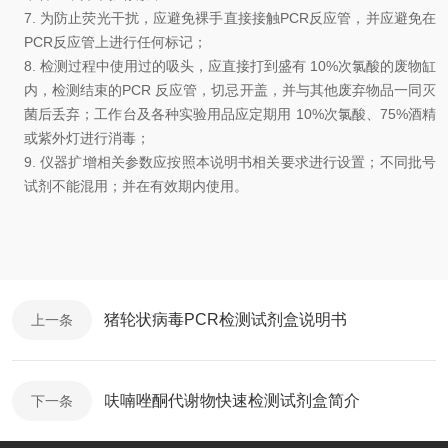
7.
为防止荧光干扰，应避免裸手直接接触
PCR
反应管，并应避免在
PCR
反应管上进行任何标记
；
8.
检测过程中使用过的吸头，应直接打到盛有
10%
次氯酸的废物缸
内，检测结束的
PCR
反应管，切忌开盖，并与其他废弃物品一同灭
菌后丢弃
；
工作台及各种实验用品应定期用
10%
次氯酸、
75%
酒精
或紫外灯进行消毒
；
9.
仪器扩增相关参数应按照本说明书相关要求进行设置；
不同批号
试剂不能混用
；
并在有效期内使用
。
猪轮状病毒PCR检测试剂盒说明书
上一条
呋喃唑酮代谢物快速检测试剂盒简介
下一条