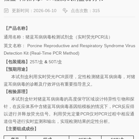
更新时间：2026-06-10
点击次数：315
【产品名称】
通用名
称
：
猪蓝耳病
病毒检测试剂盒（实时荧光
PCR
法）
英文名称
：
Porcine Reproductive and Respiratory Syndrome
Virus
Detection
Kit (Real-Time PCR Method)
【包装规格】
25
T
/
盒
&
50
T
/
盒
【预期用途】
本试剂盒利用
实时荧光
PCR
原理，
定性检测
猪蓝耳病病毒
，对
猪
蓝耳病病毒
的
诊断及疗效评估有重要指导意义。
【检验原理】
本试剂盒针对
猪蓝耳病
病毒
的高度保守区域设计特异性引物和探
针，在反应体系中含
猪蓝耳病
病毒
基因组模板的情况下，
PCR
反应得
以进行并释放荧光信号。利用荧光定量
PCR
仪对
PCR
过程中相应通
道信号进行实时监测和输出，实现检测结果的定性分析。
【主要组成成份】