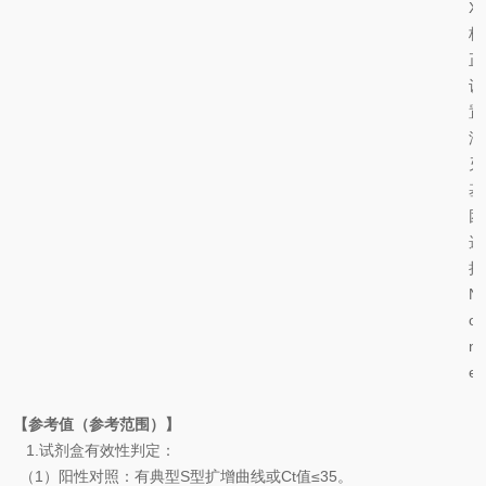
X
校
正
设
置
淬
灭
基
团
选
择
N
o
n
e
【参考值（参考范围）】
1.
试剂盒有效性判定：
（
1
）
阳性对照：有典型
S
型扩增曲线或
Ct
值
≤35
。