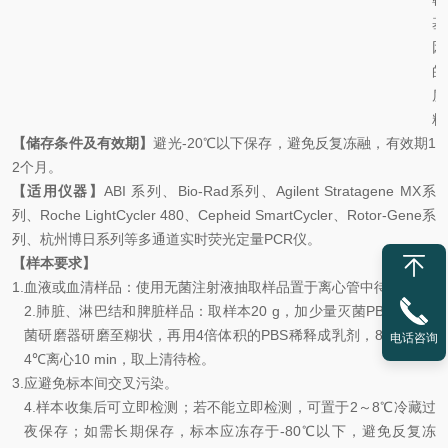
基
因
的
质
粒
【储存条件及有效期】
避光
-20
℃
以下保存，避免反复冻融，有效期
1
2
个月。
【适用仪器】
ABI
系列、
Bio-Rad
系列、
Agilent Stratagene MX
系
列、
Roche LightCycler 480
、
Cepheid SmartCycler
、
Rotor-Gene
系
列、杭州博日系列等多通道实时荧光定量
PCR
仪。
【样本要求】
1.
血液或血清样品：使用无菌注射液抽取样品置于离心管中待检。
2.
肺脏、淋巴结和脾脏样品：取样本
20 g
，加少量灭菌
PBS
，用无
菌研磨器研磨至糊状，再用
4
倍体积的
PBS
稀释成乳剂，
8000 rpm
电话咨询
4
℃
离心
10 min
，取上清待检。
3.
应避免标本间交叉污染。
4.
样本收集后可立即检测；若不能立即检测，可置于
2
～
8
℃
冷藏过
夜保存；如需长期保存，标本应
冻存于
-80
℃
以下，避免反复冻