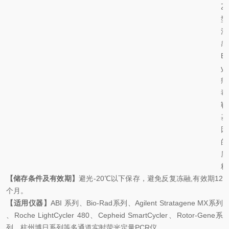
乙
型
流
感
B
y
病
毒
靶
基
因
的
质
粒
【储存条件及有效期】
避光
-20
℃
以下保存，避免反复冻融
,
有效期
12
个月。
【适用仪器】
ABI
系列、
Bio-Rad
系列、
Agilent Stratagene MX
系列
、
Roche LightCycler 480
、
Cepheid SmartCycler
、
Rotor-Gene
系
列、杭州博日系列等多通道实时荧光定量
PCR
仪。