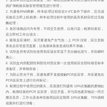
因扩增检验实验室管理规范进行管理
；
2.
为避免
RNA
降解，样本处理过程应在
0-4℃
条件下操作，且完成
实验后立即上机检测；样本处理过程中使用的器具耗材应经过无核
酶处理
；
3.
各区域物品均为专用，不得交叉使用，以免污染
；
检测结束后，
应立即对工作台清洁
；
4.
吸取反应液时，应尽量避免产生气泡
；
上
PCR
仪前，应注意检
查各反应管是否盖紧，以免液体蒸发造成结果不准确
；
5.
试剂盒所有试剂在使用前应该在常温下充分融化混匀，并应瞬时
离
心；
6.
试剂盒内所配阴性和阳性对照在第一次使用前应全部转移至标本
准备区，并单独存放
；
7.
为防止荧光干扰，应避免裸手直接接触
PCR
反应管，并应避免在
PCR
反应管上进行任何标记
；
8.
检测过程中使用过的吸头，应直接打到盛有
10%
次氯酸的废物缸
内，检测结束的
PCR
反应管，切忌开盖，并与其他废弃物品一同灭
菌后丢弃
；
工作台及各种实验用品应定期用
10%
次氯酸、
75%
酒精
或紫外灯进行消毒
；