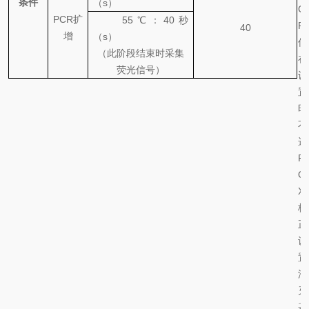
条件
（
s
）
C
PCR
扩
55
℃
：
40
秒
R
4
0
增
（
s
）
仪
（此阶段结束时采集
在
荧光信号）
设
置
时
不
选
R
O
X
校
正
设
置
淬
灭
基