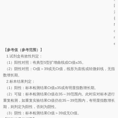
团
选
择
N
o
n
e
【参考值（参考范围）】
1.
试剂盒有效性判定：
（
1
）阳性对照：有典型
S
型扩增曲线或
Ct
值
≤35
。
（
2
）阴性对照：
Ct
值＞
39
或无
Ct
值，线形为直线或轻微斜线，无指
数增长期。
2.
标本结果判定：
（
1
）
阳性：标本检测结果
Ct
值
≤35
或有明显指数增长期。
（
2
）可疑：
标本检测结果
Ct
值在
35
～
39
范围内。此时应对标本进行
重复检测，如重复实验结果
Ct
值仍在
35
～
39
范围内，有明显指数增长
期，则判定为阳性，否则为阴性。
（
3
）阴性：标本检测结果
Ct
值＞
39
或无
Ct
值。