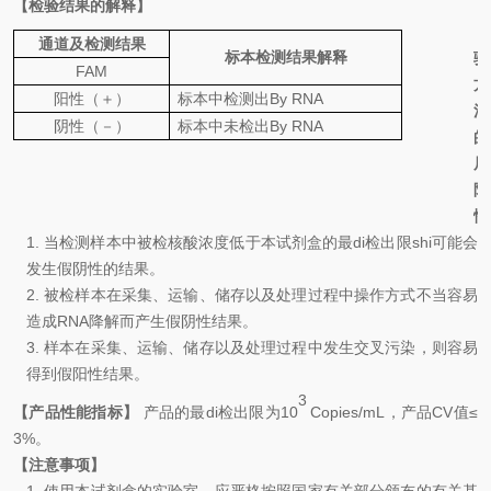
【检验结果的解释】
【
通道及检测结果
标本检测结果解释
验
FAM
方
阳性（＋）
标本中检
测
出
By
RNA
法
阴性（－）
标本中
未
检出
By
RNA
的
局
限
性
1.
当检测样本中被检核酸浓度低于本试剂盒的最di检出限shi可能会
发生假阴性的结果。
2.
被检样本在采集、运输、储存以及处理过程中操作方式不当容易
造成
RNA
降解而产生假阴性结果。
3.
样本在采集、运输、储存以及处理过程中发生交叉污染，则容易
得到假阳性结果。
3
【产品性能指标】
产品的最di检出限为
10
Copies/mL
，产品
CV
值
≤
3
%
。
【注意事项】
1.
使用本试剂盒的实验室，应严格按照国家有关部分颁布的有关基