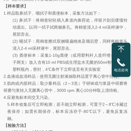
【样本要求】
1.
样品取
鼻拭子、咽拭子
和
粪便标本
，采集方法如下：
(1)
鼻拭子：将棉签轻轻插入鼻道内鼻腭处，停留片刻后缓慢转
动退出。以同一拭子拭两侧鼻孔。将棉签浸入
2-4 ml
采样液中，
尾部弃去。
(2)
咽拭子：用棉签擦拭双侧咽扁桃体及咽后壁，同样将棉签头
浸入
2-4 ml
采样液中，尾部弃去。
(3)
粪便标本：采集
1-10g
粪便（或用塑料杆人造纤维头的肛拭
子两支）放入含有
10 ml PBS
或生理盐水无菌的
50ml
有螺旋盖的
塑料瓶内，密封，
4
℃
条件下立即送至有关实验室
电话咨询
2.
血液或血清样品：使用无菌注射液抽取样品置于离心管中待检。
3.
肌肉或内脏样品：取少量样品（
2
～
3
克）于研钵或匀浆器中研磨将
研磨匀浆转入无菌离心管中，
3000 rpm
离心
10
分钟取上清待检。
4.
应避免标本间交叉污染。
5.
样本收集后可立即检测；若不能立即检测，可置于
2
～
8
℃
冷藏过
夜保存；如需长期保存，标本应
冻存于
-80
℃
以下，避免反复冻
融。
【检验方法】