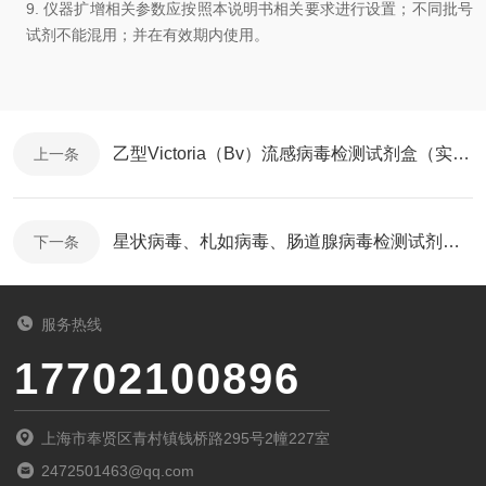
9.
仪器扩增相关参数应按照本说明书相关要求进行设置；
不同批号
试剂不能混用
；
并在有效期内使
用
。
乙型Victoria（Bv）流感病毒检测试剂盒（实时荧光PCR法）使用说明
上一条
星状病毒、札如病毒、肠道腺病毒检测试剂盒（三色实时荧光PCR法）使用说明
下一条
服务热线
17702100896
上海市奉贤区青村镇钱桥路295号2幢227室
2472501463@qq.com