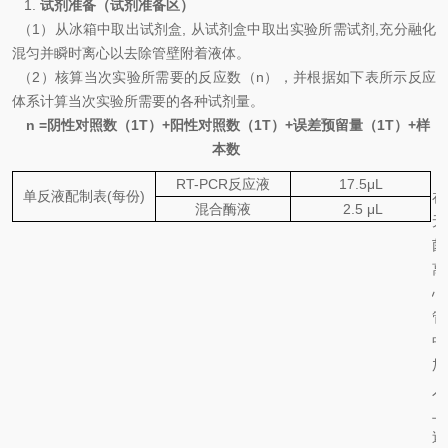
1.
试剂准备（试剂准备区）
（
1
）从冰箱中取出试剂盒
,
从试剂盒中取出实验所需试剂
,
充分融化
混匀并瞬时离心以去除管壁附着液体。
（
2
）核算当次实验所需要的反应数（
n
），并根据如下表所示反应
体系计算当次实验所需要的各种试剂量。
n =
阴性对照数（
1T
）
+
阳性对照数（
1T
）
+
误差预留量（
1T
）
+
样
本数
RT-PCR
反应液
17.5
μL
单反液配制表
(
每份
)
在
混合酶液
2
.5
μL
无
菌
离
心
管
中
加
入
上
述