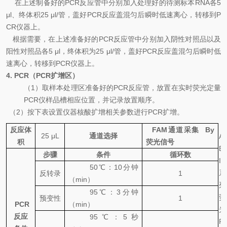
在上述制备好的
PCR
反应管中分别加入处理好的待测标本
RNA
各
5
μ
l
、终体积
25
μ
l/
管，盖好
PCR
反应盖混匀后瞬时低速离心，转移到
P
CR
仪器上。
根据需要，在上述准备好的
PCR
反应管中分别加入阴性对照品以及
阳性对照品各
5
μ
l
，终体积为
25
μ
l/
管，盖好
PCR
反应盖混匀后瞬时低
速离心，转移到
PCR
仪器上。
4. PCR
（
PCR
扩增区）
（
1
）取样本处理区准备好的
PCR
反应管，放置在实时荧光定量
PCR
仪样品槽相应位置，并记录放置顺序。
（
2
）按下表设置仪器核酸扩增相关参数进行
PCR
扩增。
反应体
FAM
通道采集
By
25 μL
通道选择
A
积
荧光信号
B
步骤
条件
循环数
I
50
℃
：
10
分钟
系
反转录
1
（
min
）
列
95
℃
：
3
分钟
荧
预变性
1
PCR
（
min
）
光
反应
95
℃
：
5
秒
P