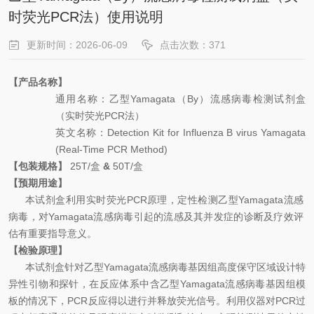
时荧光PCR法）使用说明
更新时间：2026-06-09
点击次数：371
【产品名称】
通用名
称：
乙型
Yamagata
（
By
）流感病毒检测试剂盒
（实时荧光
PCR
法）
英文名称
：
Detection Kit for Influenza B virus Yamagata
(Real-Time PCR Method)
【包装规格】
25
T
/
盒
&
50
T
/
盒
【预期用途】
本试剂盒利用
实时荧光
PCR
原理，
定性检测乙型
Yamagata
流感
病毒，对
Yamagata
流感病毒引起的
流感及其并发症的
诊断及疗效评
估有重要指导意义。
【检验原理】
本试剂盒针对乙型
Yamagata
流感病毒基因组高度保守区域设计特
异性引物和探针，在反应体系中含乙型
Yamagata
流感病毒基因组模
板的情况下，
PCR
反应得以进行并释放荧光信号。利用仪器对
PCR
过