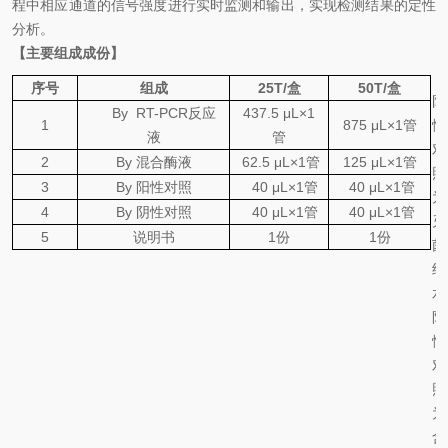
程中相应通道的信号强度进行实时监测和输出，实现检测结果的定性
分析。
【主要组成成份】
序号
组成
25
T
/
盒
50
T
/
盒
阴
By
RT-PCR
反应
437.5
μL×1
1
875
μL×1
管
性
液
管
对
2
By
混合
酶
液
62.5
μL×1
管
1
25
μL×1
管
照
3
By
阳
性对照
40 μL×1
管
40 μL×1
管
为
4
By
阴
性对照
40 μL×1
管
40 μL×1
管
灭
5
说明书
1
份
1
份
菌
纯
水
阳
性
对
照
为
含