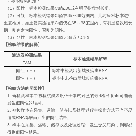
2.
标本结果判定：
（
1
）
阳性：标本检测结果
Ct
值
≤35
或有明显指数增长期。
（
2
）可疑：
标本检测结果
Ct
值在
35
～
38
范围内。此时应对标本进行
重复检测，如重复实验结果
Ct
值仍在
35
～
38
范围内，有明显指数增长
期，则判定为阳性，否则为阴性。
（
3
）阴性：标本检测结果
Ct
值＞
38
或无
Ct
值。
【检验结果的解释】
通道及检测结果
标本检测结果解释
FAM
阳性（＋）
标本中检
测
出新城疫病毒
RNA
阴性（－）
标本中未检出新城疫病毒
RNA
【
检验方法的局限性】
1.
当检测样本中被检核酸浓度低于本试剂盒的最d检出限shi可能会
发生假阴性的结果。
2.
被检样本在采集、运输、储存以及处理过程中操作方式不当容易
造成
RNA
降解而产生假阴性结果。
3.
样本在采集、运输、储存以及处理过程中发生交叉污染，则容易
得到假阳性结果。