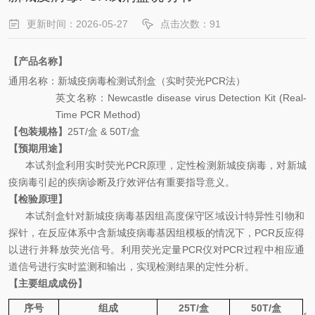
更新时间：2026-05-27
点击次数：91
【产品名称】
通用名
称：
新城疫病毒检测试剂盒（实时荧光
PCR
法）
英文名称
：
Newcastle disease virus
Detection Kit (Real-
Time PCR Method)
【包装规格】
25
T
/
盒
& 50
T
/
盒
【预期用途】
本试剂盒利用
实时荧光
PCR
原理，
定性检测
新城疫病毒
，对
新城
疫病毒
引起的
疾病
诊断及疗效评估有重要指导意义。
【检验原理】
本试剂盒针对
新城疫病毒
基因组
高度保守区域设计特异性引物和
探针，在反应体系中含
新城疫病毒
基因组模板的情况下，
PCR
反应得
以进行并释放荧光信号。利用荧光定量
PCR
仪对
PCR
过程中相应通
道信号进行实时监测和输出，实现检测结果的定性分析。
【主要组成成份】
序号
组成
25T
/
盒
50
T
/
盒