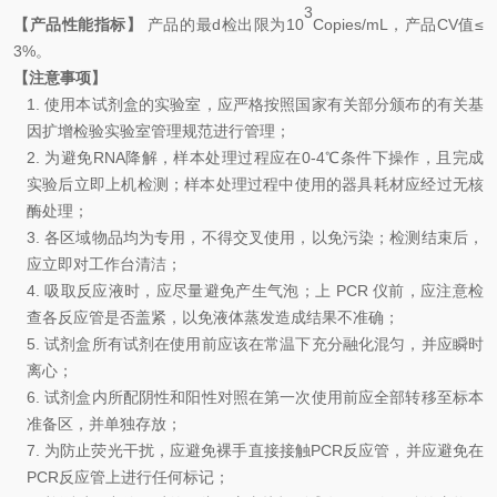
3
【产品性能指标】
产品的最d检出限为
10
Copies/mL
，产品
CV
值
≤
3
%
。
【注意事项】
1.
使用本试剂盒的实验室，应严格按照国家有关部分颁布的有关基
因扩增检验实验室管理规范进行管理
；
2.
为避免
RNA
降解，样本处理过程应在
0-4℃
条件下操作，且完成
实验后立即上机检测；样本处理过程中使用的器具耗材应经过无核
酶处理
；
3.
各区域物品均为专用，不得交叉使用，以免污染
；
检测结束后，
应立即对工作台清洁
；
4.
吸取反应液时，应尽量避免产生气泡
；
上
PCR
仪前，应注意检
查各反应管是否盖紧，以免液体蒸发造成结果不准确
；
5.
试剂盒所有试剂在使用前应该在常温下充分融化混匀，并应瞬时
离
心；
6.
试剂盒内所配阴性和阳性对照在第一次使用前应全部转移至标本
准备区，并单独存放
；
7.
为防止荧光干扰，应避免裸手直接接触
PCR
反应管，并应避免在
PCR
反应管上进行任何标记
；