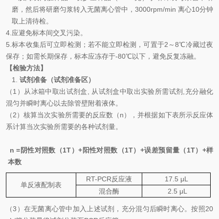
磨，然后将研磨匀浆转入无菌离心管中，
3000rpm/min
离心
10
分钟
取上清待检。
4.
应避免标本间交叉污染。
5.
标本收集后可立即检测；若不能立即检测，可置于
2
～
8
℃
冷藏过夜
保存；如需长期保存，标本应
冻存于
-80
℃
以下，避免反复
冻融
。
【检验方法】
1.
试剂准备（试剂准备区）
（
1
）从冰箱中取出试剂盒
,
从试剂盒中取出实验所需试剂
,
充分融化
混匀并瞬时离心以去除管壁附着液体。
（
2
）核算当次实验所需要的反应数（
n
），并根据如下表所示反应体
系计算当次实验所需要的各种试剂量。
n =
阴性对照数（
1T
）
+
阳性对照数（
1T
）
+
误差预留量（
1T
）
+
样
本数
RT-PCR
反应液
17.5
μL
单反液配制表
混合
酶
2.5
μL
（
3
）在无菌离心管中加入上述试剂，充分混匀后瞬时离心。按照
20