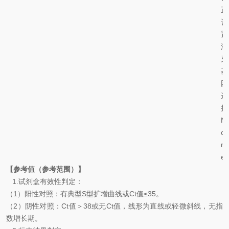
正
设
置
淬
灭
基
团
选
择
N
o
n
e
【参考值（参考范围）】
1.
试剂盒有效性判定：
（
1
）阳性对照：有典型
S
型扩增曲线或
Ct
值
≤35
。
（
2
）阴性对照：
Ct
值＞
38
或无
Ct
值，线形为直线或轻微斜线，无指
数增长期。