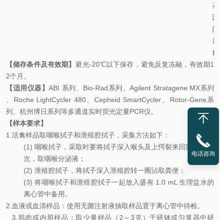
基
因
的
质
粒
【储存条件及有效期】
避光
-20℃
以下保存，避免反复冻融，有效期
1
2
个月。
【适用仪器】
ABI
系列、
Bio-Rad
系列、
Agilent Stratagene MX
系列
、
Roche LightCycler 480
、
Cepheid SmartCycler
、
Rotor-Gene
系
列、杭州博日系列等多通道实时荧光定量
PCR
仪。
【样本要求】
1.
活禽样品取咽喉拭子和泄殖腔拭子，采集方法如下：
(1)
咽喉拭子，采取时要将拭子深入喉头及上愕裂来回刮
3
次～
5
电话咨询
次，取咽喉分泌液；
(2)
泄殖腔拭子，将拭子深入泄殖腔转一圈沾取粪便；
(3)
将咽喉拭子和泄殖腔拭子一起放入盛有
1.0 mL
生理盐水的
离心管中备用。
2.
血液或血清样品：使用无菌注射液抽取样品置于离心管中待检。
3.
肌肉或内脏样品：取少量样品（
2
～
3
克）于研钵或匀浆器中研