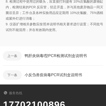
8.
检测过程中使用过的吸头，应直接打到盛有
10%
次氯酸的废物缸
内，检测结束的
PCR
反应管，切忌开盖，并与其他废弃物品一同灭
菌后丢弃
；
工作台及各种实验用品应定期用
10%
次氯酸、
75%
酒精
或紫外灯进行消毒
；
9.
仪器扩增相关参数应按照本说明书相关要求进行设置；
不同批号
试剂不能混用
；
并在有效期内使用
。
鸭肝炎病毒I型PCR检测试剂盒说明书
上一条
小反刍兽疫病毒PCR试剂盒说明书
下一条
服务热线
17702100896