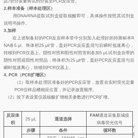
μL/
管分装量将试剂分装至
PCR
反应管。
2.
样本准备（样本处理区）
用
DNA
/
RNA
提取试剂盒提取核酸即可
，具体操作按照其试剂盒
说明书操作。
3.
加样
在上述制备好的
PCR
反应样本管中分别加入处理好的待测标本
R
NA
各
5 μl
、终体积
25 μl/
管，盖好
PCR
反应盖混匀后瞬时低速离心，
转移到
PCR
仪器上。阴性对照和阳性对照管则各加
5 μL
试剂盒自带的
阴性对照或阳性对照品，终体积为
25 μl/
管，盖好
PCR
反应盖混匀后
瞬时低速离心，转移到
PCR
仪器上。
4. PCR
（
PCR
扩增区）
（
1
）取样本处理区准备好的
PCR
反应管，放置在实时荧光定量
PCR
仪样品槽相应位置，并记录放置顺序。
（
2
）按下表设置仪器核酸扩增相关参数进行
PCR
扩增。
反应体
FAM
通道采集新城疫
25 μL
通道选择
积
病毒荧光信号
A
步骤
条件
循环数
B