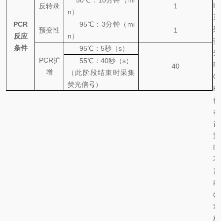
50
℃
：
10
分钟（
mi
I
反转录
1
n
）
系
PCR
95℃
：
3
分钟（
mi
列
预变性
1
反应
n
）
荧
条件
95℃
：
5
秒（
s
）
光
PCR
扩
55℃
：
40
秒（
s
）
P
4
0
增
（此阶段结束时采集
C
荧光信号）
R
仪
在
设
置
时
不
选
R
O
X
校