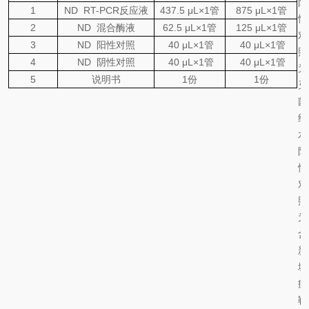
阴
1
ND
RT-PCR
反应液
437.5
μL×1
管
875
μL×1
管
性
2
ND
混合酶液
62.5
μL×1
管
125
μL×1
管
对
3
ND
阳性对照
40 μL×1
管
40 μL×1
管
照
4
ND
阴性对照
40 μL×1
管
40 μL×1
管
为
5
说明书
1
份
1
份
灭
菌
纯
水
阳
性
对
照
为
含
新
城
疫
靶