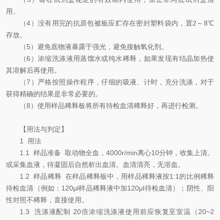
用。
（
4
）没有用完的
抗原
包被
板应贮存在密封塑料袋内，
置
2
～
8℃
存放。
（
5
）避免底物液暴露于强光，避免接触氧化剂。
（
6
）浓缩洗涤液用蒸馏水或
纯
水稀释，如果发现有结晶加热使
其溶解后再使用。
（
7
）严格按照操作程序，仔细的吸液、计时，充分洗涤，对于
获得精确的结果是非常必要的。
（
8
）
使用样品稀释板将所有待检血清稀释好，再进行检测。
【用法与判定】
1
用法
1.1
样品准备 取动物全血，
4000r/min
离心
10
分钟，收集上清。
或采集血液，待凝固后自然析出血清。血清清亮，无溶血。
1.2
样品稀释 在
样品
稀释板中，用样品稀释液按
1:1
的比例稀释
待检血清（例如：
120μl
样品稀释液中加
120μl
待检血清）；阴性、阳
性对照不稀释，直接使用。
1.3
洗涤液配制
2
0
倍浓缩洗涤液使用前应恢复至室温（
20~2