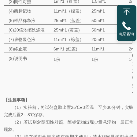
1
ml
*1（红盖）
1
.5
ml
*1
2
ml
(3)阴性对照
途
(4)酶标记物
11
ml
*1（绿盖）
25
ml
*1
6
0
m
于
(5)样品稀释液
25
ml
*1（蓝盖）
50
ml
*1
15
0
检
(6)20倍浓缩洗涤液
25
ml
*1
(
黄盖
)
50
ml
*1
15
0
测
电话咨询
(7)底物显色液
11
ml
*1
（棕盖）
20
ml
*1
50
m
猪
伪
(8)终止液
6
ml
*1
(
红盖
)
11
ml
*1
26
m
狂
(
9
)说明书
1
份
1
份
1
份
犬
病
毒
抗
体
【
注意事项
】
（
1
）
实验
前，将
试剂盒
取
出
置
25℃
±
3
回温，至少
30
分钟
，实验
完成后
置
2
～
8℃
保存。
（
2
）若试剂盒
阴阳性
对照
、
酶标记物
出现少量悬浮物，属正常
现象。
（
3
）请在试剂盒规定的有效期内使用；禁止非同批试剂盒混