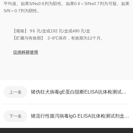
平均值。
如果
S/N
≤
0.6
判为阳性。如果
0.6
＜
S/N
≤
0.7
判为可疑。如果
S/N
＞
0.7
判为阴性。
【规格】
96
孔
/盒
或
192 孔/盒
或
480
孔
/盒
【贮藏与有效期】
2~8
℃
保存，有效期为
12
个月。
仅供
科研
使用
猪伪狂犬病毒gE蛋白阻断ELISA抗体检测试剂盒使用说明书
上一条
猪流行性腹泻病毒IgG ELISA抗体检测试剂盒说明书
下一条