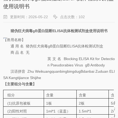
使用说明书
更新时间：2026-05-22
点击次数：102
猪伪狂犬
病毒
gB
蛋白
阻断
ELISA
抗体检测试剂盒使用说明书
【兽用名称】
通
用
名
猪伪狂犬
病毒
gB
蛋白
阻断
ELISA
抗体检测试剂盒
商
品
名
无
英
文
名
Blocking
ELISA Kit for Detect
io
n
Pseudorabies Virus
gB
Antibody
汉语拼音
Zhu
Weikuangquanbingbingdu
gBdanbai
Zuduan
ELI
SA
Kangtijiance
S
hijihe
【
主要组分与含量
】
组分
含量
含量
含
【
用
(1)抗原包被板
1
板
2
板
5
板
与
(2)阳性对照
1
ml
*1（蓝盖）
1
.5
ml
*1
2
ml
用