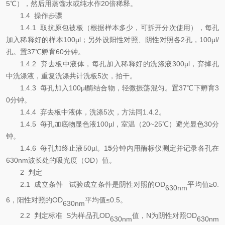
5
℃
），然后用蒸馏水或纯水作
20
倍稀释。
1.4
操作步骤
1.4.1
取抗原包被板（根据样本多少，可拆开分次使用），每孔
加入稀释好的样本
100μl
；另外设阳性对照、阴性对照各
2
孔，
100μl/
孔。置
37
℃
孵育
6
0
分钟。
1.4.2
弃去板中液体，每孔加入稀释好的洗涤液
300µl
，弃掉孔
中洗涤液，重复洗涤共计洗板
5
次，拍干。
1.4.3
每孔加入
10
0μl
酶结合物，轻微振荡混匀。置
37
℃
下孵育
3
0
分钟。
1.4.4
弃去板中液体，洗涤
5
次，方法同
1.4.2
。
1.4.5
每孔加底物显色液
100µl
，室温（
20~25
℃
）避光显色
30
分
钟。
1.4.6
每孔加终止液
5
0µl
。
1
5
分钟内用酶标仪测定并记录各孔在
63
0nm
波长处的吸光度（
OD
）值。
2
判定
2.1
成立条件
试验成立条件是阴性对照的
OD
平均值
≥
0.
630nm
6
，阳性对照的
OD
平均值
≤
0.5
。
630nm
2.2
判定标准
S
为样品孔
OD
值，
N
为阴性对照
OD
63
0nm
63
0nm