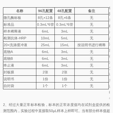
备
名称
96
孔配置
48
孔配置
备注
注
微孔酶标板
8
孔
×
12
条
8
孔
×
6
条
无
1
标准品
0.
3
mL*6
管
0.
3
mL*6
管
无
标
样本稀释液
6mL
3mL
无
准
检测抗体
-HRP
10mL
5mL
无
品
浓
20×
洗涤缓冲液
25mL
15mL
按说明书进行稀释
度
底物
A
6mL
3mL
无
依
底物
B
6mL
3mL
无
次
终止液
6mL
3mL
无
为
封板膜
2
张
2
张
无
详
说明书
1
份
1
份
无
见
自封袋
1
个
1
个
无
说
明
书
2、
经过大量正常标本检验，标本的正常浓度值均在试剂盒提供的检
测范围内，实验过程中直接取
50
μL
样本上样即可。当有部分样本值超