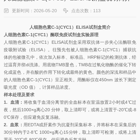
更新时间：2026-05-20
点击次数：113
人细胞色素
C-1(CYC1）
ELISA试剂盒
简介
人细胞色素
C-1(CYC1）
酶联免疫试剂盒
实验原理
人细胞色素
C-1(CYC1）
ELISA试剂盒
采用双抗体一步夹心法酶联免
疫吸附试验（
ELISA）。往预先包被
人细胞色素
C-1(CYC1）
捕获抗
体的包被微孔中，依次加入标本、标准品、
HRP标记的检测抗体，经
过温育并彻
di
洗涤。用底物
TMB显色，TMB在过氧化物酶的催化下转
化成蓝色，并在酸的作用下转化成最终的黄色。颜色的深浅和样品中
的
人细胞色素
C-1(CYC1）
呈正相关。用酶标仪在
450nm 波长下测定
吸光度（OD 值），计算样品浓度。
样本处理及要求
1.
血清：
将收集于血清分离管的全血标本在室温放置
2小时或4℃过
夜，然后1000×g离心20 分钟，取上清即可，或将上清置于-20℃或-8
0℃保存，但应避免反复冻融。
2.
血浆：
用
EDTA或肝素作为抗凝剂采集标本，并将标本在采集后的
30分钟内于2-8℃ 1000×g离心15分钟，取上清即可检测，或将上清
置于-20℃或-80℃保存，但应避免反复冻融。