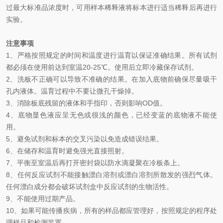
过最大标准品浓度时，可用样本稀释液将标本进行适当稀释后再进行
实验。
注意事项
1、
严格按照规定的时间和温度进行温育以保证准确结果。所有试剂
都必须在使用前达到室温
20-25℃
。使用后立即冷藏保存试剂。
2、
洗板不正确可以导致不准确的结果。在加入底物前确保尽量吸干
孔内液体。温育过程中不要让微孔干燥掉。
3、
消除板底残留的液体和手指印，否则影响
OD
值。
4、
底物显色液应呈无色或很浅的颜色，已经变蓝的底物液不能使
用。
5、
避免试剂和标本的交叉污染以免造成错误结果。
6、
在储存和温育时避免强光直接照射。
7、
平衡至室温后再打开密封袋以防水滴凝聚在冷板条上。
8、
任何反应试剂不能接触漂白溶剂或漂白溶剂所散发的强烈气体。
任何漂白成分都会破坏试剂盒中反应试剂的生物活性。
9、
不能使用过期产品。
10、
如果可能传播疾病，所有的样品都应管理好，按照规定的程序处
理样品和检测装置。