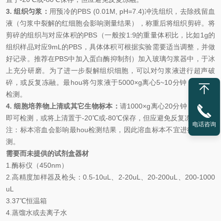
3. 组织匀浆：
用预冷的
PBS (0.01M, pH=7.4)冲洗组织，去除残留血
液（匀浆中裂解的红细胞会影响测量结果），称重后将组织剪碎。将
剪碎的组织与对应体积的PBS（一般按1:9的重量体积比，比如1g的
组织样品对应9mL的PBS，具体体积可根据实验需要适当调整，并做
好记录。推荐在PBS中加入蛋白酶抑制剂）加入玻璃匀浆器中，于冰
上充分研磨。为了进一步裂解组织细胞，可以对匀浆液进行超声破
碎，或反复冻融。
最
hou
将匀浆液于
5000×g离心5~10分钟，取上清
检测。
4. 细胞培养物上清或其它生物标本：
请
1000×g离心20分钟，取上清
即可检测，或将上清置于-20℃或-80℃保存，但应避免反复冻融。
电话咨询
注：标本溶血会影响
最
hou
检测结果，因此溶血标本不宜进行此项检
测。
需要而未提供的试剂盒器材
1.
酶标仪（
450nm
）
2.
高精度加样器及枪头：
0.5-10uL
、
2-20uL
、
20-200uL
、
200-1000
uL
3.
37℃
恒温箱
4.
蒸馏水或去离子水