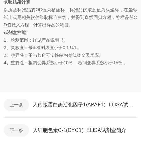
实验结果计算
以
所测标准品的
OD值
为横坐标，
标准品的浓度
值为纵坐标，在坐标
纸上
或用相关软件绘制
标准曲线
，并得到
直线回归方程
，
将样品的
O
D
值代入方程，计算出样品
的
浓度
。
试剂盒性能
1、检测范围：
详见产品说明书
。
2、
灵敏度：最
di
检测浓度小于
0.1
U/L
。
3、
特异性：不与其它可溶性结构类似物交叉反应。
4、
重复性：板内变异系数小于
10
%
，
板间变异系数小于
1
5
% 。
人衔接蛋白酶活化因子1(APAF1）ELISA试剂盒简介
上一条
人细胞色素C-1(CYC1）ELISA试剂盒简介
下一条