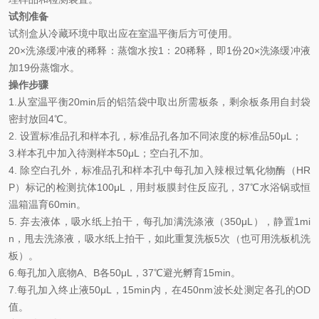
试剂准备
试剂盒从冷藏环境中取出应在室温平衡后方可使用。
2
0×
洗涤缓冲液的稀释：蒸馏水按
1
：
20
稀释，即
1
份
20×
洗涤缓冲液
加
19
份蒸馏水。
操作步骤
1.
从室温平衡
20min
后的铝箔袋中取出所需板条，剩余板条用自封袋
密封放回
4℃
。
2.
设置标准品孔和样本孔，标准品孔各加不同浓度的标准品
50μL
；
3.
样本孔
中
加
入
待测样本
5
0μL
；空白孔不加。
4.
除空白孔外，标准品孔和样本孔中每孔加入辣根过氧化物酶（
HR
P
）标记的检测抗体
100μL
，用封板膜封住反应孔，
37℃
水浴锅或恒
温箱温育
60min
。
5.
弃去液体，吸水纸上拍干，每孔加满洗涤液
（
350
μL
）
，静置
1mi
n
，甩去洗涤液，吸水纸上拍干，如此重复洗板
5
次（也可用洗板机洗
板）。
6.
每孔加入底物
A
、
B
各
50μL
，
37℃
避光孵育
15min
。
7.
每孔加入终止液
50μL
，
15min
内，在
450nm
波长处测定各孔的
OD
值。