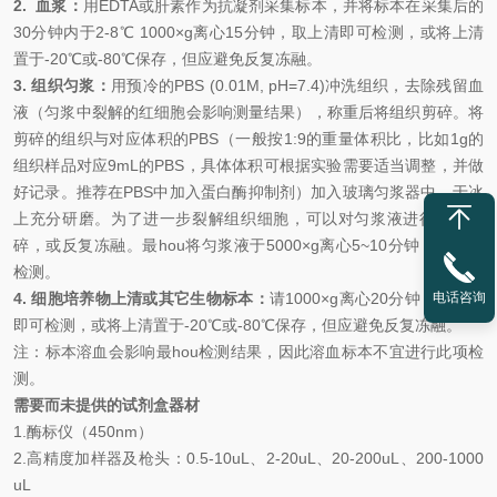
2.
血浆：
用
EDTA或肝素作为抗凝剂采集标本，并将标本在采集后的
30分钟内于2-8℃ 1000×g离心15分钟，取上清即可检测，或将上清
置于-20℃或-80℃保存，但应避免反复冻融。
3. 组织匀浆：
用预冷的
PBS (0.01M, pH=7.4)冲洗组织，去除残留血
液（匀浆中裂解的红细胞会影响测量结果），称重后将组织剪碎。将
剪碎的组织与对应体积的PBS（一般按1:9的重量体积比，比如1g的
组织样品对应9mL的PBS，具体体积可根据实验需要适当调整，并做
好记录。推荐在PBS中加入蛋白酶抑制剂）加入玻璃匀浆器中，于冰
上充分研磨。为了进一步裂解组织细胞，可以对匀浆液进行超声破
碎，或反复冻融。
最
hou
将匀浆液于
5000×g离心5~10分钟，取上清
检测。
4. 细胞培养物上清或其它生物标本：
请
1000×g离心20分钟，取上清
电话咨询
即可检测，或将上清置于-20℃或-80℃保存，但应避免反复冻融。
注：标本溶血会影响
最
hou
检测结果，因此溶血标本不宜进行此项检
测。
需要而未提供的试剂盒器材
1.
酶标仪（
450nm
）
2.
高精度加样器及枪头：
0.5-10uL
、
2-20uL
、
20-200uL
、
200-1000
uL