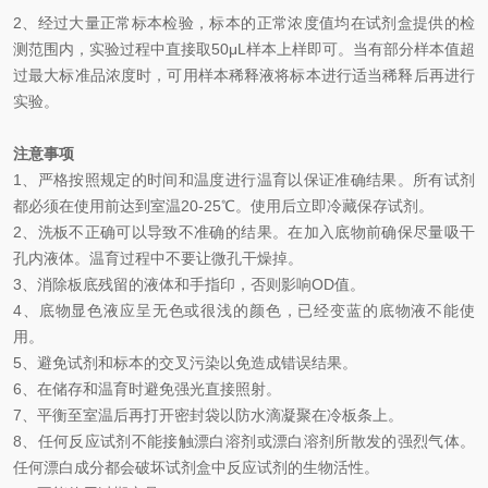
2、
经过大量正常标本检验，标本的正常浓度值均在试剂盒提供的检
测范围内，实验过程中直接取
50
μL
样本上样即可。当有部分样本值超
过最大标准品浓度时，可用样本稀释液将标本进行适当稀释后再进行
实验。
注意事项
1、
严格按照规定的时间和温度进行温育以保证准确结果。所有试剂
都必须在使用前达到室温
20-25℃
。使用后立即冷藏保存试剂。
2、
洗板不正确可以导致不准确的结果。在加入底物前确保尽量吸干
孔内液体。温育过程中不要让微孔干燥掉。
3、
消除板底残留的液体和手指印，否则影响
OD
值。
4、
底物显色液应呈无色或很浅的颜色，已经变蓝的底物液不能使
用。
5、
避免试剂和标本的交叉污染以免造成错误结果。
6、
在储存和温育时避免强光直接照射。
7、
平衡至室温后再打开密封袋以防水滴凝聚在冷板条上。
8、
任何反应试剂不能接触漂白溶剂或漂白溶剂所散发的强烈气体。
任何漂白成分都会破坏试剂盒中反应试剂的生物活性。