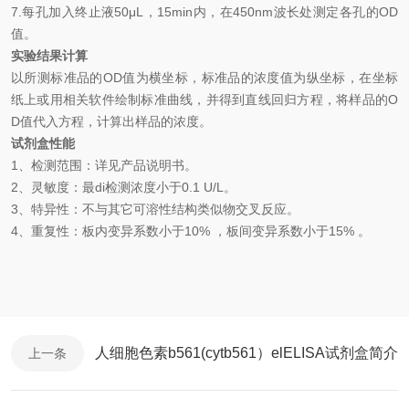
7.
每孔加入终止液
50μL
，
15min
内，在
450nm
波长处测定各孔的
OD
值。
实验结果计算
以
所测标准品的
OD值
为横坐标，
标准品的浓度
值为纵坐标，在坐标
纸上
或用相关软件绘制
标准曲线
，并得到
直线回归方程
，
将样品的
O
D
值代入方程，计算出样品
的
浓度
。
试剂盒性能
1、检测范围：
详见产品说明书
。
2、
灵敏度：最
di
检测浓度小于
0.1
U/L
。
3、
特异性：不与其它可溶性结构类似物交叉反应。
4、
重复性：板内变异系数小于
10
%
，
板间变异系数小于
1
5
% 。
人细胞色素b561(cytb561）elELISA试剂盒简介
上一条