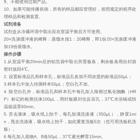
9、
不能使用过期产品。
10、
如果可能传播疾病，所有的样品都应管理好，按照规定的程序处
理样品和检测装置。
试剂准备
试剂盒从冷藏环境中取出应在室温平衡后方可使用。
2
0×
洗涤缓冲液的稀释：蒸馏水按
1
：
20
稀释，即
1
份
20×
洗涤缓冲液
加
19
份蒸馏水。
操作步骤
1.
从室温平衡
20min
后的铝箔袋中取出所需板条，剩余板条用自封袋
密封放回
4℃
。
2.
设置标准品孔和样本孔，标准品孔各加不同浓度的标准品
50μL
；
3.
样本孔
中
加
入
待测样本
5
0μL
；空白孔不加。
4.
除空白孔外，标准品孔和样本孔中每孔加入辣根过氧化物酶（
HR
P
）标记的检测抗体
100μL
，用封板膜封住反应孔，
37℃
水浴锅或恒
温箱温育
60min
。
5.
弃去液体，吸水纸上拍干，每孔加满洗涤液
（
350
μL
）
，静置
1mi
n
，甩去洗涤液，吸水纸上拍干，如此重复洗板
5
次（也可用洗板机洗
板）。
6.
每孔加入底物
A
、
B
各
50μL
，
37℃
避光孵育
15min
。