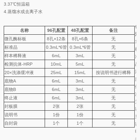
3.
37℃
恒温箱
4.
蒸馏水或去离子水
备
名称
96
孔配置
48
孔配置
备注
注
微孔酶标板
8
孔
×
12
条
8
孔
×
6
条
无
1
标准品
0.
3
mL*6
管
0.
3
mL*6
管
无
标
样本稀释液
6mL
3mL
无
准
检测抗体
-HRP
10mL
5mL
无
品
浓
20×
洗涤缓冲液
25mL
15mL
按说明书进行稀释
度
底物
A
6mL
3mL
无
依
底物
B
6mL
3mL
无
次
终止液
6mL
3mL
无
为
封板膜
2
张
2
张
无
详
说明书
1
份
1
份
无
见
自封袋
1
个
1
个
无
说
明
书