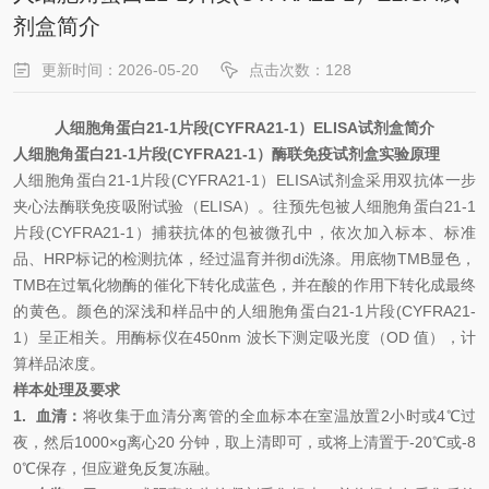
剂盒简介
更新时间：2026-05-20
点击次数：128
人细胞角蛋白
21-1片段(CYFRA21-1）
ELISA试剂盒
简介
人细胞角蛋白
21-1片段(CYFRA21-1）
酶联免疫试剂盒
实验原理
人细胞角蛋白
21-1片段(CYFRA21-1）
ELISA试剂盒
采用双抗体一步
夹心法酶联免疫吸附试验（
ELISA）。往预先包被
人细胞角蛋白
21-1
片段(CYFRA21-1）
捕获抗体的包被微孔中，依次加入标本、标准
品、
HRP标记的检测抗体，经过温育并彻
di
洗涤。用底物
TMB显色，
TMB在过氧化物酶的催化下转化成蓝色，并在酸的作用下转化成最终
的黄色。颜色的深浅和样品中的
人细胞角蛋白
21-1片段(CYFRA21-
1）
呈正相关。用酶标仪在
450nm 波长下测定吸光度（OD 值），计
算样品浓度。
样本处理及要求
1.
血清：
将收集于血清分离管的全血标本在室温放置
2小时或4℃过
夜，然后1000×g离心20 分钟，取上清即可，或将上清置于-20℃或-8
0℃保存，但应避免反复冻融。