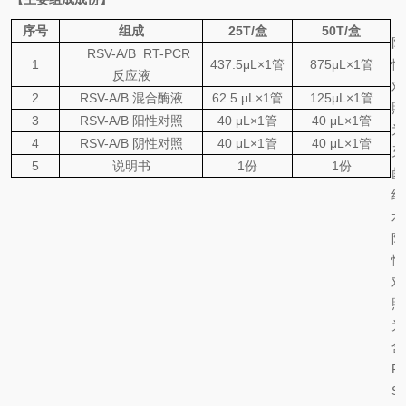
序号
组成
25
T
/
盒
50
T
/
盒
阴
RSV-A/B
RT-PCR
1
437.5
μL×1
管
875
μL×1
管
性
反应液
对
2
RSV-A/B
混合酶液
62.5
μL×1
管
125
μL×1
管
照
3
RSV-A/B
阳性对照
40 μL×1
管
40 μL×1
管
为
4
RSV-A/B
阴性对照
40 μL×1
管
40 μL×1
管
灭
5
说明书
1
份
1
份
菌
纯
水
阳
性
对
照
为
含
R
S