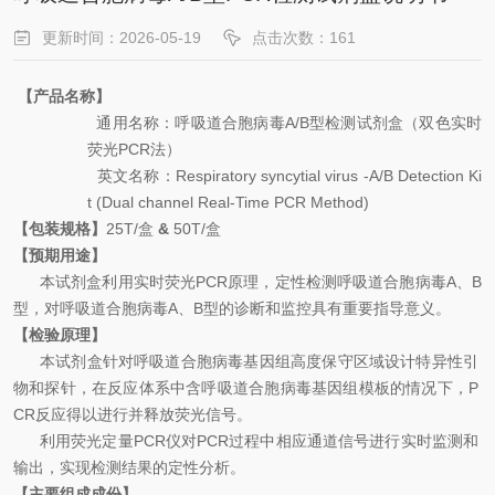
更新时间：2026-05-19
点击次数：161
【产品名称】
通用名
称：
呼吸道合胞病毒
A/B
型
检测试剂盒（
双色
实时
荧光
PCR
法）
英文名称
：
Respiratory syncytial virus
-A/B
Detection Ki
t (Dual channel Real-Time PCR Method)
【包装规格】
25
T
/
盒
&
50
T
/
盒
【预期用途】
本试剂盒利用实时荧光
PCR
原理，定性检测
呼吸道合胞病毒
A
、
B
型
，对
呼吸道合胞病毒
A
、
B
型
的诊断和监控具有重要指导意义。
【检验原理】
本试剂盒针对
呼吸道合胞病毒
基因组
高度保守区域
设计特异性引
物和探针，在反应体系中含
呼吸道合胞病毒基因组模板
的情况下，
P
CR
反应得以进行并释放荧光信号。
利用荧光定量
PCR
仪对
PCR
过程中相应通道信号进行实时监测和
输出，实现检测结果的定性分析。
【主要组成成份】