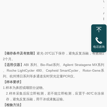
V
-
A/
B
基
因
的
质
电话咨询
粒
【储存条件及有效期】
避光
-20
℃
以下保存，避免反复冻融，有效期
1
2
个月。
【适用仪器】
ABI
系列、
Bio-Rad
系列、
Agilent Stratagene MX
系列
、
Roche LightCycler 480
、
Cepheid SmartCycler
、
Rotor-Gene
系
列、杭州博日系列等多通道实时荧光定量
PCR
仪。
【样本要求】
1.
样本为鼻腔或咽部分泌物。
2.
样本采集后应立即检测，若不能立即检测，应置于
-80
℃冷冻保
存，
避免反复冻融，用干冰或液氮运输。
【检验方法】