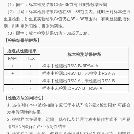
（
1
）
阳性：标本检测结果
Ct
值
≤35
或有明显指数增长期。
（
2
）可疑：
标本检测结果
Ct
值在
35
～
38
范围内。此时应对标本进行
重复检测，如重复实验结果
Ct
值仍在
35
～
38
范围内，有明显指数增长
期，则判定为阳性，否则为阴性。
（
3
）阴性：标本检测结果
Ct
值＞
38
或无
Ct
值。
【检验结果的解释】
通道及检测结果
标本检测结果解释
FAM
HEX
+
+
样本中检测出
RSV- B
和
RSV- A
+
-
样本中检测出
RSV- B
，未检测出
RSV- A
-
+
样本中检测出
RSV- A
，未检测出
RSV- B
-
-
样本中未检测出
RSV- B
，
RSV- A
【检验方法的局限性】
1.
当检测样本中被检核酸浓度低于本试剂盒的最d检出限shi可能会
发生假阴性的结果。
2.
被检样本在采集、运输、储存以及处理过程中操作方式不当容易
造成
RNA
降解而产生假阴性结果。
3.
样本在采集、运输、储存以及处理过程中发生交叉污染，则容易