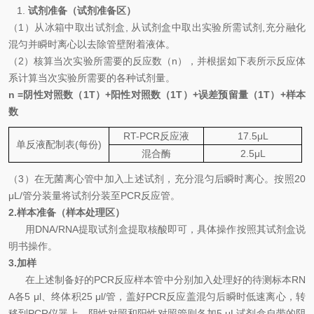
1.
试剂准备（试剂准备区）
（
1
）从冰箱中取出试剂盒
,
从试剂盒中取出实验所需试剂
,
充分融化
混匀并瞬时离心以去除管壁附着液体。
（
2
）核算当次实验所需要的反应数（
n
），并根据如下表所示反应体
系计算当次实验所需要的各种试剂量。
n =
阴性对照数（
1T
）
+
阳性对照数（
1T
）
+
误差预留量（
1T
）
+
样本
数
RT-PCR
反应液
17.5
μL
单反液配制表
(
每份
)
混合酶
2.5
μL
（
3
）
在无菌离心管中加入上述试剂，充分混匀后瞬时离心。按照
20
μL/
管分装量将试剂分装至
PCR
反应管。
2.
样本准备（样本处理区）
用
DNA
/
RNA
提取试剂盒提取核酸即可
，具体操作按照其试剂盒说
明书操作。
3.
加样
在上述制备好的
PCR
反应样本管中分别加入处理好的待测标本
RN
A
各
5 μl
、终体积
25 μl/
管，盖好
PCR
反应盖混匀后瞬时低速离心，转
移到
PCR
仪器上。阴性对照和阳性对照管则各加
5 μL
试剂盒自带的阴