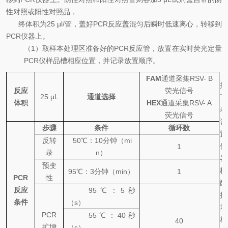
性对照或阳性对照品，
终体积为
25 μl/
管，盖好
PCR
反应盖混匀后瞬时低速离心，转移到
PCR
仪器上。
（
1
）取样本处理区准备好的
PCR
反应管，放置在实时荧光定量
PCR
仪样品槽相应位置，并记录放置顺序。
FAM
通道采集
RSV- B
按
反应
荧光信号
25 μL
通道选择
下
体积
HEX
通道采集
RSV- A
表
荧光信号
设
步骤
条件
循环数
置
反转
50
℃
：
10
分钟（
mi
仪
1
录
n
）
器
预变
核
95
℃
：
3
分钟（
min
）
1
PCR
性
酸
反应
95
℃
：
5
秒
扩
条件
（
s
）
增
PCR
55
℃
：
40
秒
相
4
0
扩增
（
s
）