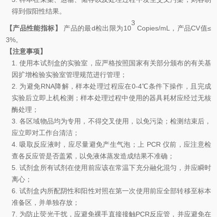
得到假阳性结果。
3
【产品性能指标】
产品的最d检出限为
10
Copies/mL
，产品
CV
值
≤
3
%
。
【注意事项】
1.
使用本试剂盒的实验室，应严格按照国家有关部分颁布的有关基
因扩增检验实验室管理规范进行管理
；
2.
为避免
RNA
降解，样本处理过程应在
0-4℃
条件下操作，且完成
实验后立即上机检测；样本处理过程中使用的器具耗材应经过无核
酶处理
；
3.
各区域物品均为专用，不得交叉使用，以免污染
；
检测结束后，
应立即对工作台清洁
；
4.
吸取反应液时，应尽量避免产生气泡
；
上
PCR
仪前，应注意检
查各反应管是否盖紧，以免液体蒸发造成结果不准确
；
5.
试剂盒所有试剂在使用前应该在常温下充分融化混匀，并应瞬时
离
心；
6.
试剂盒内所配阴性和阳性对照在第一次使用前应全部转移至标本
准备区，并单独存放
；
7.
为防止荧光干扰，应避免裸手直接接触
PCR
反应管，并应避免在