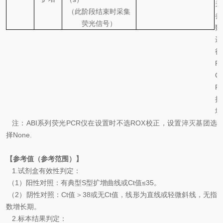
关
（此阶段结束时采集
参
荧光信号）
数
进
行
P
C
R
扩
增
注：
ABI
系列荧光
PCR
仪在设置时不选
ROX
校正，设置淬灭基团选
择
None
.
【参考值（参考范围）】
1.
试剂盒有效性判定：
（
1
）阳性对照：有典型
S
型扩增曲线或
Ct
值
≤35
。
（
2
）阴性对照：
Ct
值＞
38
或无
Ct
值，线形为直线或轻微斜线，无指
数增长期。
2.
标本结果判定：