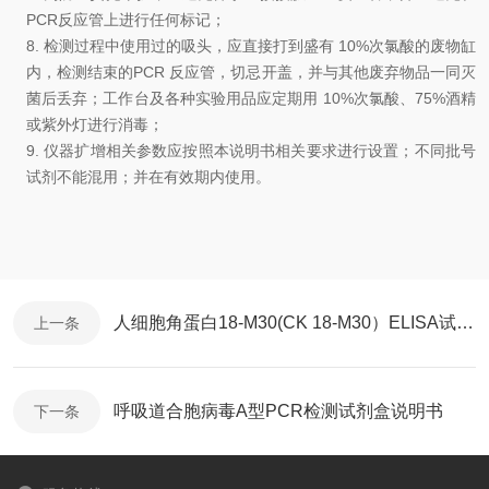
PCR
反应管上进行任何标记
；
8.
检测过程中使用过的吸头，应直接打到盛有
10%
次氯酸的废物缸
内，检测结束的
PCR
反应管，切忌开盖，并与其他废弃物品一同灭
菌后丢弃
；
工作台及各种实验用品应定期用
10%
次氯酸、
75%
酒精
或紫外灯进行消毒
；
9.
仪器扩增相关参数应按照本说明书相关要求进行设置；
不同批号
试剂不能混用
；
并在有效期内使用
。
人细胞角蛋白18-M30(CK 18-M30）ELISA试剂盒简介
上一条
呼吸道合胞病毒A型PCR检测试剂盒说明书
下一条