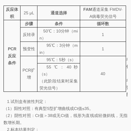
反应体
FAM
通道采集
FMDV-
25 μL
通道选择
积
A
病毒荧光信号
步骤
条件
循环数
50
℃
：
10
分钟（
mi
反转录
1
n
）
95℃
：
3
分钟（
m
PCR
预变性
1
in
）
【
反应
考
95℃
：
5
秒（
s
）
条件
值
55℃
：
40
秒
PCR
扩
（
40
（
s
）
增
考
（此阶段结束时采集
范
荧光信号）
围
1.
试剂盒有效性判定：
（
1
）阳性对照：有典型
S
型扩增曲线或
Ct
值
≤35
。
（
2
）阴性对照：
Ct
值＞
38
或无
Ct
值，线形为直线或轻微斜线，无指
数增长期。
2.
标本结果判定：