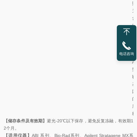
照
为
含
口
蹄
疫
病
电话咨询
毒
A
型
靶
基
因
的
质
粒
【储存条件及有效期】
避光
-20℃
以下保存，避免反复冻融，有效期
1
2
个月。
【适用仪器】
ABI
系列、
Bio-Rad
系列、
Agilent Stratagene MX
系