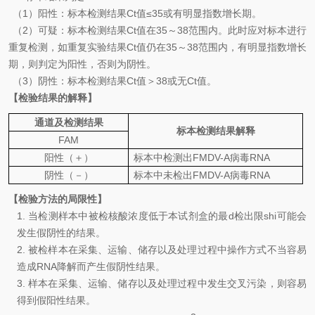
（
1
）
阳性：标本检测结果
Ct
值
≤35
或有明显指数增长期。
（
2
）可疑：
标本检测结果
Ct
值在
35
～
38
范围内。此时应对标本进行
重复检测，如重复实验结果
Ct
值仍在
35
～
38
范围内，有明显指数增长
期，则判定为阳性，否则为阴性。
（
3
）阴性：标本检测结果
Ct
值＞
38
或无
Ct
值。
【检验结果的解释】
通道及检测结果
标本检测结果解释
FAM
阳性（＋）
标本中检
测
出
FMDV-A
病毒
RNA
阴性（－）
标本中未检出
FMDV-A
病毒
RNA
【检验方法的局限性】
1.
当检测样本中被检核酸浓度低于本试剂盒的最d检出限shi可能会
发生假阴性的结果。
2.
被检样本在采集、运输、储存以及处理过程中操作方式不当容易
造成
RNA
降解而产生假阴性结果。
3.
样本在采集、运输、储存以及处理过程中发生交叉污染，则容易
得到假阳性结果。