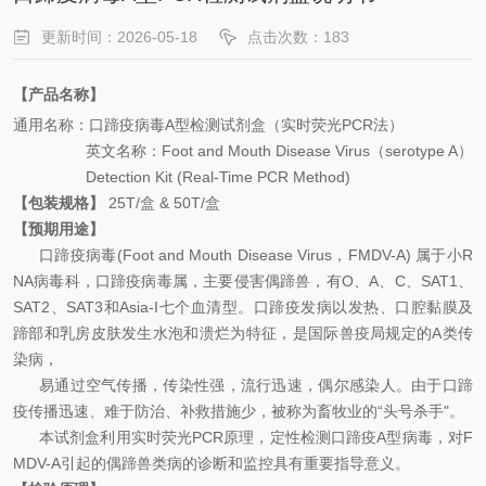
更新时间：2026-05-18
点击次数：183
【产品名称】
通用名
称：
口蹄疫病毒
A
型
检测试剂盒（实时荧光
PCR
法）
英文名称
：
Foot and Mouth Disease Virus
（
s
ero
type
A
）
Detection Kit (Real-Time PCR Method)
【包装规格】
25T
/
盒
&
50T
/
盒
【预期用途】
口蹄疫病毒
(
Foot and Mouth Disease Virus
，
FMDV-A
)
属于
小
R
NA
病毒科
，口蹄疫病毒属，主要侵害
偶蹄兽
，有
O
、
A
、
C
、
SAT1
、
SAT2
、
SAT3
和
Asia-I
七个血清型。口蹄疫发病以发热、口腔黏膜及
蹄部和乳房皮肤发生水泡和溃烂为特征，是国际兽疫局规定的
A
类传
染病，
易通过空气传播，传染性强，流行迅速，偶尔感染人。由于口蹄
疫传播迅速、难于防治、补救措施少，被称为畜牧业的
“
头号杀手
"
。
本试剂盒利用实时荧光
PCR
原理，定性检测口蹄疫
A
型
病毒，对
F
MDV-A
引起的偶蹄兽类病的诊断和监控具有重要指导意义。