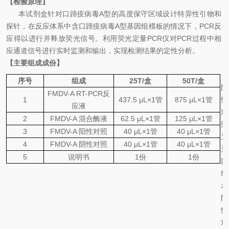
【检验原理】
本试剂盒针对
口蹄疫病毒
A
型
的高度保守区域设计特异性引物和
探针，在反应体系中含
口蹄疫病毒
A
型
基因组模板的情况下，
PCR
反
应得以进行并释放荧光信号。利用荧光定量
PCR
仪对
PCR
过程中相
应通道信号进行实时监测和输出，实现检测结果的定性分析。
【主要组成成份】
序号
组成
25
T
/
盒
50
T
/
盒
阴
FMDV-A
RT-PCR
反
1
437.5
μL×1
管
875
μL×1
管
性
应液
对
2
FMDV-A
混合酶液
62.5
μL×1
管
125
μL×1
管
照
3
FMDV-A
阳性对照
40 μL×1
管
40 μL×1
管
为
4
FMDV-A
阴性对照
40 μL×1
管
40 μL×1
管
灭
5
说明书
1
份
1
份
菌
纯
水
阳
性
对