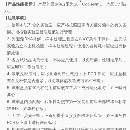
3
【产品性能指标】
产品的最d检出限为
10
Copies/mL
，产品
CV
值
≤
3
%
。
【注意事项】
1.
使用本试剂盒的实验室，应严格按照国家有关部分颁布的有关基
因扩增检验实验室管理规范进行管理
；
2.
为避免
RNA
降解，样本处理过程应在
0-4℃
条件下操作，且完成
实验后立即上机检测；样本处理过程中使用的器具耗材应经过无核
酶处理
；
3.
各区域物品均为专用，不得交叉使用，以免污染
；
检测结束后，
应立即对工作台清洁
；
4.
吸取反应液时，应尽量避免产生气泡
；
上
PCR
仪前，应注意检
查各反应管是否盖紧，以免液体蒸发造成结果不准确
；
5.
试剂盒所有试剂在使用前应该在常温下充分融化混匀，并应瞬时
离
心；
6.
试剂盒内所配阴性和阳性对照在第一次使用前应全部转移至标本
准备区，并单独存放
；
7.
为防止荧光干扰，应避免裸手直接接触
PCR
反应管，并应避免在
PCR
反应管上进行任何标记
；
8.
检测过程中使用过的吸头，应直接打到盛有
10%
次氯酸的废物缸