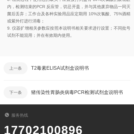
内，检测结束的
PCR
反应管，切忌开盖，并与其他废弃物品一同灭
菌后丢弃
；
工作台及各种实验用品应定期用
10%
次氯酸、
75%
酒精
或紫外灯进行消毒
；
9.
仪器扩增相关参数应按照本说明书相关要求进行设置；
不同批号
试剂不能混用
；
并在有效期内使
用
。
T2毒素ELISA试剂盒说明书
上一条
猪传染性胃肠炎病毒PCR检测试剂盒说明书
下一条
服务热线
17702100896