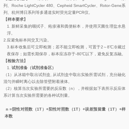
列、
Roche LightCycler 480
、
Cepheid SmartCycler
、
Rotor-Gene
系
列、杭州博日系列等多通道实时荧光定量
PCR
仪。
【样本要求】
1.
新鲜采集的咽拭子、疱疹液和粪便标本，并使用灭菌生理盐水悬
浮。
2.
应避免标本间交叉污染。
3.
标本收集后可立即检测；若不能立即检测，可置于
2
～
8℃
冷藏过
夜保存；如需长期保存，标本应冻存于
-80℃
以下，避免反复冻融。
【检验方法】
1.
试剂准备（试剂准备区）
（
1
）从冰箱中取出试剂盒
,
从试剂盒中取出实验所需试剂，充分融化
混匀并瞬时离心以去除管壁附着液体。
（
2
）核算当次实验所需要的反应数（
n
），并根据如下表所示反应体
系计算当次实验所需要的各种试剂量。
n =
阴性对照数（
1T
）
+
阳性对照数（
1T
）
+
误差预留量（
1T
）
+
样
本数