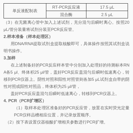
RT-PCR
反应液
17.5
μL
单反液配制表
混合
酶
2.5
μL
（
3
）
在无菌离心管中加入上述试剂，充分混匀后瞬时离心。按照
20
μL/
管分装量将试剂分装至
PCR
反应管。
2.
样本准备（样本处理区）
用
DNA
/
RNA
提取试剂盒提取核酸即可
，具体操作按照其试剂盒说
明书操作。
3.
加样
在上述制备好的
PCR
反应样本管中分别加入处理好的待测标本
RN
A
各
5 μl
、终体积
25 μl/
管，盖好
PCR
反应盖混匀后瞬时低速离心，转
移到
PCR
仪器上。阴性对照和阳性对照管则各加
5 μL
试剂盒自带的阴
性对照或阳性对照品，终体积为
25 μl/
管，
盖好
PCR
反应盖混匀后瞬时低速离心，转移到
PCR
仪器上。
4. PCR
（
PCR
扩增区）
（
1
）取样本处理区准备好的
PCR
反应管，放置在实时荧光定量
PCR
仪样品槽相应位置，并记录放置顺序。
（
2
）按下表设置仪器核酸扩增相关参数进行
PCR
扩增。