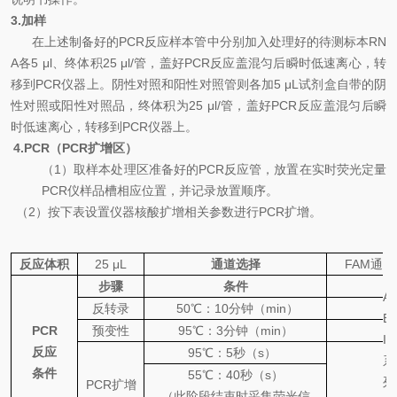
3.
加样
在上述制备好的
PCR
反应样本管中分别加入处理好的待测标本
RN
A
各
5 μl
、终体积
25 μl/
管，盖好
PCR
反应盖混匀后瞬时低速离心，转
移到
PCR
仪器上。阴性对照和阳性对照管则各加
5 μL
试剂盒自带的阴
性对照或阳性对照品，终体积为
25 μl/
管，盖好
PCR
反应盖混匀后瞬
时低速离心，转移到
PCR
仪器上。
4.PCR
（
PCR
扩增区）
（
1
）取样本处理区准备好的
PCR
反应管，放置在实时荧光定量
PCR
仪样品槽相应位置，并记录放置顺序。
（
2
）按下表设置仪器核酸扩增相关参数进行
PCR
扩增。
反应体积
25 μL
通道选择
FAM
通道
步骤
条件
A
反转录
50
℃
：
10
分钟（
min
）
B
PCR
预变性
95
℃
：
3
分钟（
min
）
I
反应
95
℃
：
5
秒（
s
）
系
条件
55
℃
：
40
秒（
s
）
列
PCR
扩增
（此阶段结束时采集荧光信