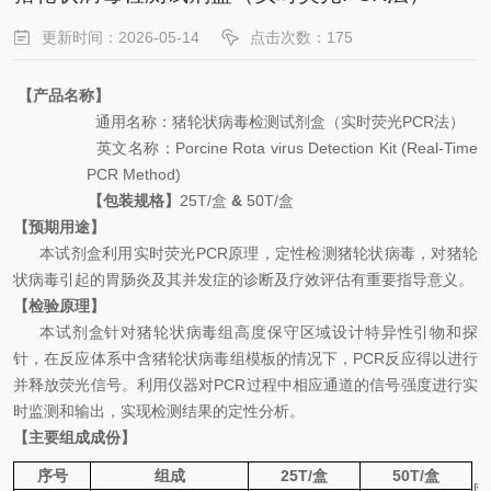
更新时间：2026-05-14
点击次数：175
【产品名称】
通用名
称：
猪轮状病毒
检测试剂盒（实时荧光
PCR
法）
英文名称
：
Porcine Rota virus
Detection Kit (Real-Time
PCR Method)
【包装规格】
25
T
/
盒
&
50
T
/
盒
【预期用途】
本试剂盒利用
实时荧光
PCR
原理，
定性检测
猪
轮状病毒，对
猪
轮
状病毒引起的
胃肠炎及其并发症的
诊断及疗效评估有重要指导意义。
【检验原理】
本试剂盒针
对
猪轮状病毒
组高度保守区域
设计特异性引物和探
针，在反应体系中含
猪轮状病毒
组
模板
的情况下，
PCR
反应得以进行
并释放荧光信号。利用仪器对
PCR
过程中相应通道的信号强度进行实
时监测和输出，实现检测结果的定性分析。
【主要组成成份】
序号
组成
25
T
/
盒
50
T
/
盒
阴