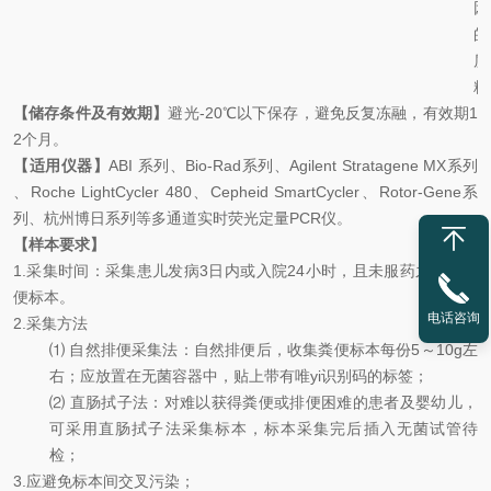
因
的
质
粒
【储存条件及有效期】
避光
-20
℃
以下保存，避免反复冻融，有效期
1
2
个月。
【适用仪器】
ABI
系列、
Bio-Rad
系列、
Agilent Stratagene MX
系列
、
Roche LightCycler 480
、
Cepheid SmartCycler
、
Rotor-Gene
系
列、杭州博日系列等多通道实时荧光定量
PCR
仪。
【样本要求】
1
.
采集时间：采集患儿发病
3
日内或入院
24
小时，且未服药之前的粪
便标本。
电话咨询
2
.
采集方法
⑴
自然排便采集法：自然排便后，收集粪便标本每份
5
～
10g
左
右；应放置在无菌容器中，贴上带有唯yi识别码的标签；
⑵
直肠拭子法：对难以获得粪便或排便困难的患者及婴幼儿，
可采用直肠拭子法采集标本，标本采集完后插入无菌试管待
检；
3
.
应避免标本间交叉污染；