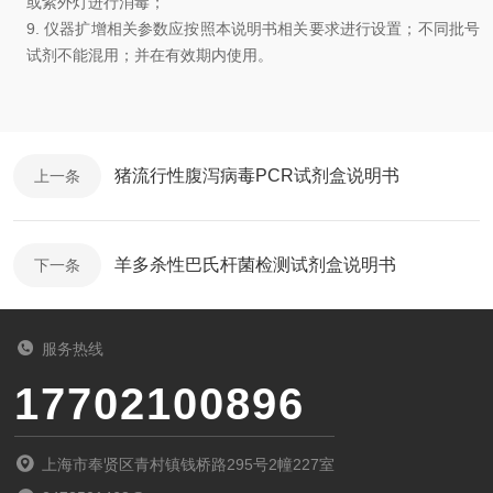
或紫外灯进行消毒
；
9.
仪器扩增相关参数应按照本说明书相关要求进行设置；
不同批号
试剂不能混用
；
并在有效期内使用
。
猪流行性腹泻病毒PCR试剂盒说明书
上一条
羊多杀性巴氏杆菌检测试剂盒说明书
下一条
服务热线
17702100896
上海市奉贤区青村镇钱桥路295号2幢227室