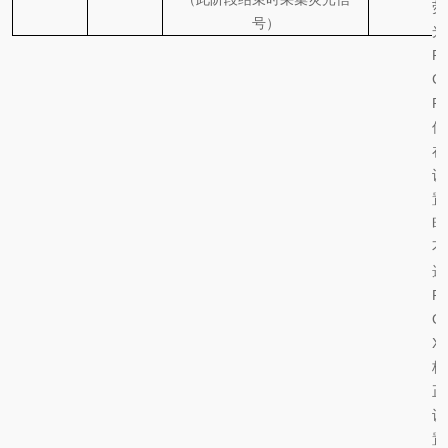
荧
号）
光
P
C
R
仪
在
设
置
时
不
选
R
O
X
校
正
设
置