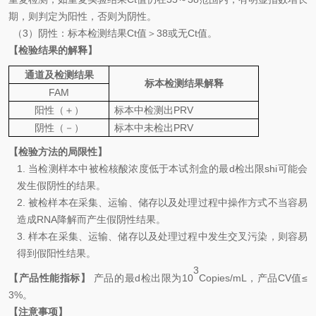
期，则判定为阳性，否则为阴性。
（
3
）阴性：标本检测结果
Ct
值＞
38
或无
Ct
值。
【检验结果的解释】
通道及检测结果
标本检测结果解释
FAM
阳性（＋）
标本中检
测
出
P
RV
阴性（－）
标本中
未
检出
P
RV
【检验方法的局限性】
1.
当检测样本中被检核酸浓度低于本试剂盒的最d检出限shi可能会
发生假阴性的结果。
2.
被检样本在采集、运输、储存以及处理过程中操作方式不当容易
造成
RNA
降解而产生假阴性结果。
3.
样本在采集、运输、储存以及处理过程中发生交叉污染，则容易
得到假阳性结果。
3
【产品性能指标】
产品的最d检出限为
10
Copies/mL
，产品
CV
值
≤
3
%
。
【注意事项】