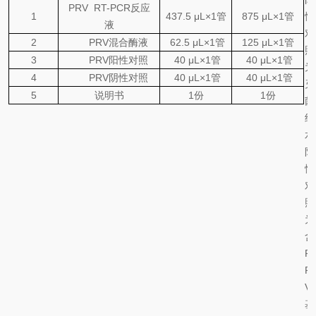
PRV RT
-PCR
反应
1
437.5
μL×1
管
875
μL×1
管
性
液
对
2
PRV
混合
酶
液
62.5
μL×1
管
1
25
μL×1
管
照
3
PRV
阳
性对照
40 μL×1
管
40 μL×1
管
为
4
PRV
阴性对照
40 μL×1
管
40 μL×1
管
灭
5
说明书
1
份
1
份
菌
纯
水
阳
性
对
照
为
含
P
R
V
基