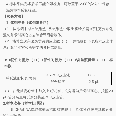
4.
标本采集完毕后若不能立即检测，可放置于
-20
℃
的冰箱中保存，
避免标本反复冻融。
【检验方法】
1.
试剂准备（试剂准备区）
（
1
）从冰箱中取出试剂盒
,
从试剂盒中取出实验所需试剂
,
充分融化
混匀并瞬时离心以去除管壁附着液体。
（
2
）核算当次实验所需要的反应数（
n
），并根据如下表所示反应体
系计算当次实验所需要的各种试剂量。
n =
阴性对照数（
1T
）
+
阳性对照数（
1T
）
+
误差预留量（
1T
）
+
样
本数
RT-PCR
反应液
1
7.5
μL
单反液配制表
(
每份
)
混合酶液
2.
5
μL
（
3
）在无菌离心管中加入上述试剂，充分混匀后瞬时离心。按照
20
μL/
管分装量将试剂分装至
PCR
反应管。
2.
样本准备（样本处理区）
用
DNA
/
RNA
提取试剂盒提取核酸即可
，具体操作按照其试剂盒
说明书操作。