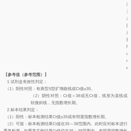
淬
灭
基
团
选
择
N
o
n
e
【参考值（参考范围）】
1.
试剂盒有效性判定：
（
1
）阳性对照：有典型
S
型扩增曲线或
Ct
值
≤35
。
（
2
）阴性对照：
Ct
值＞
38
或无
Ct
值，线形为直线或
轻微斜线，无指数增长期。
2.
标本结果判定：
（
1
）
阳性：标本检测结果
Ct
值
≤35
或有明显指数增长期。
（
2
）可疑：
标本检测结果
Ct
值在
35
～
38
范围内。此时应对标本进行
重复检测，如重复实验结果
Ct
值仍在
35
～
38
范围内，有明显指数增长