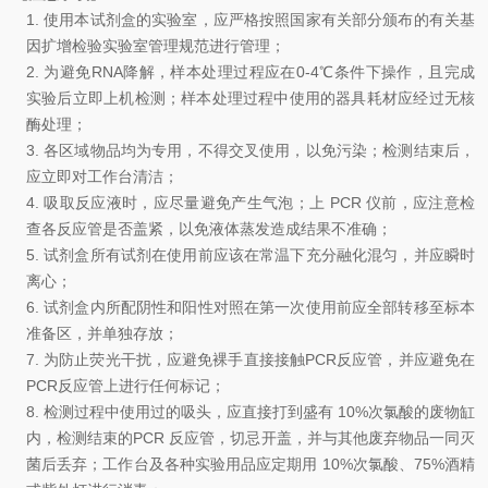
1.
使用本试剂盒的实验室，应严格按照国家有关部分颁布的有关基
因扩增检验实验室管理规范进行管理
；
2.
为避免
RNA
降解，样本处理过程应在
0-4℃
条件下操作，且完成
实验后立即上机检测；样本处理过程中使用的器具耗材应经过无核
酶处理
；
3.
各区域物品均为专用，不得交叉使用，以免污染
；
检测结束后，
应立即对工作台清洁
；
4.
吸取反应液时，应尽量避免产生气泡
；
上
PCR
仪前，应注意检
查各反应管是否盖紧，以免液体蒸发造成结果不准确
；
5.
试剂盒所有试剂在使用前应该在常温下充分融化混匀，并应瞬时
离
心；
6.
试剂盒内所配阴性和阳性对照在第一次使用前应全部转移至标本
准备区，并单独存放
；
7.
为防止荧光干扰，应避免裸手直接接触
PCR
反应管，并应避免在
PCR
反应管上进行任何标记
；
8.
检测过程中使用过的吸头，应直接打到盛有
10%
次氯酸的废物缸
内，检测结束的
PCR
反应管，切忌开盖，并与其他废弃物品一同灭
菌后丢弃
；
工作台及各种实验用品应定期用
10%
次氯酸、
75%
酒精